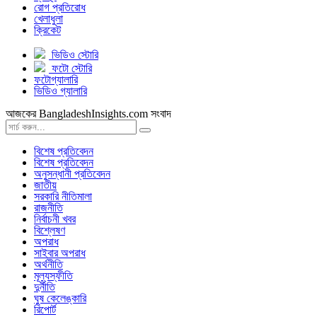
রোগ প্রতিরোধ
খেলাধুলা
ক্রিকেট
ভিডিও স্টোরি
ফটো স্টোরি
ফটোগ্যালারি
ভিডিও গ্যালারি
আজকের BangladeshInsights.com সংবাদ
বিশেষ প্রতিবেদন
বিশেষ প্রতিবেদন
অনুসন্ধানী প্রতিবেদন
জাতীয়
সরকারি নীতিমালা
রাজনীতি
নির্বাচনী খবর
বিশ্লেষণ
অপরাধ
সাইবার অপরাধ
অর্থনীতি
মূল্যস্ফীতি
দুর্নীতি
ঘুষ কেলেঙ্কারি
রিপোর্ট