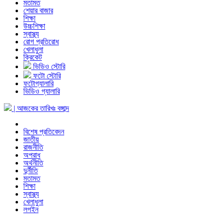
মতামত
শেয়ার বাজার
শিক্ষা
উচ্চশিক্ষা
স্বাস্থ্য
রোগ প্রতিরোধ
খেলাধুলা
ক্রিকেট
ভিডিও স্টোরি
ফটো স্টোরি
ফটোগ্যালারি
ভিডিও গ্যালারি
| আজকের তারিখঃ
বঙ্গাব্দ
বিশেষ প্রতিবেদন
জাতীয়
রাজনীতি
অপরাধ
অর্থনীতি
দুর্নীতি
মতামত
শিক্ষা
স্বাস্থ্য
খেলাধুলা
লগইন