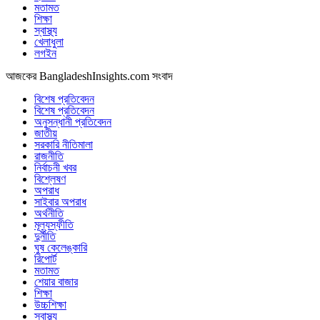
মতামত
শিক্ষা
স্বাস্থ্য
খেলাধুলা
লগইন
আজকের BangladeshInsights.com সংবাদ
বিশেষ প্রতিবেদন
বিশেষ প্রতিবেদন
অনুসন্ধানী প্রতিবেদন
জাতীয়
সরকারি নীতিমালা
রাজনীতি
নির্বাচনী খবর
বিশ্লেষণ
অপরাধ
সাইবার অপরাধ
অর্থনীতি
মূল্যস্ফীতি
দুর্নীতি
ঘুষ কেলেঙ্কারি
রিপোর্ট
মতামত
শেয়ার বাজার
শিক্ষা
উচ্চশিক্ষা
স্বাস্থ্য