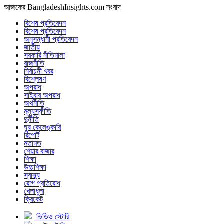
আজকের BangladeshInsights.com সংবাদ
বিশেষ প্রতিবেদন
বিশেষ প্রতিবেদন
অনুসন্ধানী প্রতিবেদন
জাতীয়
সরকারি নীতিমালা
রাজনীতি
নির্বাচনী খবর
বিশ্লেষণ
অপরাধ
সাইবার অপরাধ
অর্থনীতি
মূল্যস্ফীতি
দুর্নীতি
ঘুষ কেলেঙ্কারি
রিপোর্ট
মতামত
শেয়ার বাজার
শিক্ষা
উচ্চশিক্ষা
স্বাস্থ্য
রোগ প্রতিরোধ
খেলাধুলা
ক্রিকেট
ভিডিও স্টোরি