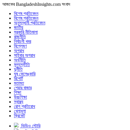
আজকের BangladeshInsights.com সংবাদ
বিশেষ প্রতিবেদন
বিশেষ প্রতিবেদন
অনুসন্ধানী প্রতিবেদন
জাতীয়
সরকারি নীতিমালা
রাজনীতি
নির্বাচনী খবর
বিশ্লেষণ
অপরাধ
সাইবার অপরাধ
অর্থনীতি
মূল্যস্ফীতি
দুর্নীতি
ঘুষ কেলেঙ্কারি
রিপোর্ট
মতামত
শেয়ার বাজার
শিক্ষা
উচ্চশিক্ষা
স্বাস্থ্য
রোগ প্রতিরোধ
খেলাধুলা
ক্রিকেট
ভিডিও স্টোরি