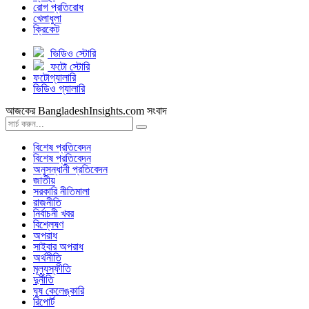
রোগ প্রতিরোধ
খেলাধুলা
ক্রিকেট
ভিডিও স্টোরি
ফটো স্টোরি
ফটোগ্যালারি
ভিডিও গ্যালারি
আজকের BangladeshInsights.com সংবাদ
বিশেষ প্রতিবেদন
বিশেষ প্রতিবেদন
অনুসন্ধানী প্রতিবেদন
জাতীয়
সরকারি নীতিমালা
রাজনীতি
নির্বাচনী খবর
বিশ্লেষণ
অপরাধ
সাইবার অপরাধ
অর্থনীতি
মূল্যস্ফীতি
দুর্নীতি
ঘুষ কেলেঙ্কারি
রিপোর্ট