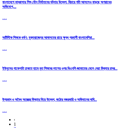
বাংলাদেশে মাদ্রাসায় শিশু যৌন নির্যাতনের ঘটনায় উদ্বেগ: বিচারে গতি আসলেও বাড়ছে অপরাধের
অভিযোগ,...
…
অটিস্টিক শিশুকে ধর্ষণ: যুক্তরাজ্যের আদালতের রায়ে ক্ষুব্ধ প্রবাসী বাংলাদেশিরা...
…
ইউনুসের গাফেলতি ঢাকতে হামে মৃত শিশুদের লাশের ওপর বিএনপি-জামাতের মেলে দেয়া মিথ্যার চাদর...
…
উগ্রবাদ ও অবৈধ অস্ত্রের বিস্তার নিয়ে উদ্বেগ, কঠোর নজরদারি ও অভিযানের দাবি...
…
‹
1