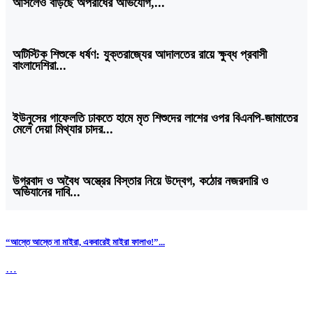
আসলেও বাড়ছে অপরাধের অভিযোগ,...
অটিস্টিক শিশুকে ধর্ষণ: যুক্তরাজ্যের আদালতের রায়ে ক্ষুব্ধ প্রবাসী
বাংলাদেশিরা...
ইউনুসের গাফেলতি ঢাকতে হামে মৃত শিশুদের লাশের ওপর বিএনপি-জামাতের
মেলে দেয়া মিথ্যার চাদর...
উগ্রবাদ ও অবৈধ অস্ত্রের বিস্তার নিয়ে উদ্বেগ, কঠোর নজরদারি ও
অভিযানের দাবি...
“আস্তে আস্তে না মাইরা, একবারেই মাইরা ফালাও!”...
…