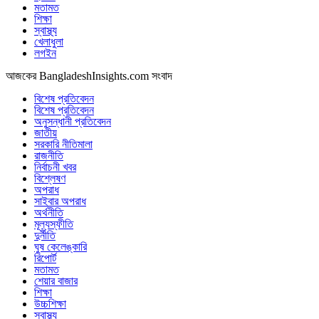
মতামত
শিক্ষা
স্বাস্থ্য
খেলাধুলা
লগইন
আজকের BangladeshInsights.com সংবাদ
বিশেষ প্রতিবেদন
বিশেষ প্রতিবেদন
অনুসন্ধানী প্রতিবেদন
জাতীয়
সরকারি নীতিমালা
রাজনীতি
নির্বাচনী খবর
বিশ্লেষণ
অপরাধ
সাইবার অপরাধ
অর্থনীতি
মূল্যস্ফীতি
দুর্নীতি
ঘুষ কেলেঙ্কারি
রিপোর্ট
মতামত
শেয়ার বাজার
শিক্ষা
উচ্চশিক্ষা
স্বাস্থ্য