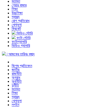
মতামত
শেয়ার বাজার
শিক্ষা
উচ্চশিক্ষা
স্বাস্থ্য
রোগ প্রতিরোধ
খেলাধুলা
ক্রিকেট
ভিডিও স্টোরি
ফটো স্টোরি
ফটোগ্যালারি
ভিডিও গ্যালারি
| আজকের তারিখঃ
বঙ্গাব্দ
বিশেষ প্রতিবেদন
জাতীয়
রাজনীতি
অপরাধ
অর্থনীতি
দুর্নীতি
মতামত
শিক্ষা
স্বাস্থ্য
খেলাধুলা
লগইন