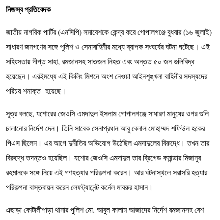
নিজস্ব প্রতিবেদক
জাতীয় নাগরিক পার্টির (এনসিপি) সমাবেশকে কেন্দ্র করে গোপালগঞ্জে বুধবার (১৬ জুলাই)
সাধারণ জনগণের সঙ্গে পুলিশ ও সেনাবাহিনীর মধ্যে ব্যাপক সংঘর্ষের ঘটনা ঘটেছে। এই
সহিংসতায় দীপ্ত সাহা, রমজানসহ সাতজন নিহত এবং অন্তত ৫০ জন গুলিবিদ্ধ
হয়েছেন। এরইমধ্যে এই কিলিং মিশনে অংশ নেওয়া আইনশৃঙ্খলা বাহিনীর সদস্যদের
পরিচয় শনাক্ত হয়েছে।
সূত্র বলছে, যশোরের জেওসি এমদাদুল ইসলাম গোপালগঞ্জে সাধারণ মানুষের ওপর গুলি
চালানোর নির্দেশ দেন। তিনি সাবেক সেনাপ্রধান আবু বেলাল মোহাম্মদ শফিউল হকের
পিএস ছিলেন। এর আগে দুর্নীতির অভিযোগ উঠেছিল এমদাদুলের বিরুদ্ধে। তখন তার
বিরুদ্ধে তদন্তও হয়েছিল। যশোর জেওসি এমদাদুল তার ব্রিগেড কমান্ডার মিজানুর
রহমানকে সঙ্গে নিয়ে এই গণহত্যার পরিকল্পনা করেন। আর ঘটনাস্থলে সরাসরি হত্যার
পরিকল্পনা বাস্তবায়ন করেন লেফট্যানেন্ট কর্নেল মাবরুর হাসান।
এছাড়া কোটালীপাড়া থানার পুলিশ মো. আবুল কালাম আজাদের নির্দেশ রমজানসহ বেশ