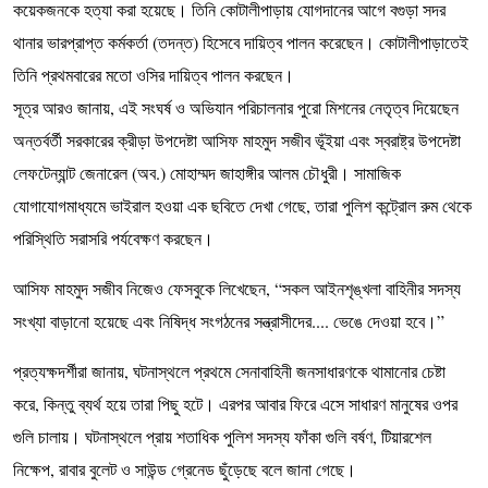
কয়েকজনকে হত্যা করা হয়েছে। তিনি কোটালীপাড়ায় যোগদানের আগে বগুড়া সদর
থানার ভারপ্রাপ্ত কর্মকর্তা (তদন্ত) হিসেবে দায়িত্ব পালন করেছেন। কোটালীপাড়াতেই
তিনি প্রথমবারের মতো ওসির দায়িত্ব পালন করছেন।
সূত্র আরও জানায়, এই সংঘর্ষ ও অভিযান পরিচালনার পুরো মিশনের নেতৃত্ব দিয়েছেন
অন্তর্বর্তী সরকারের ক্রীড়া উপদেষ্টা আসিফ মাহমুদ সজীব ভূঁইয়া এবং স্বরাষ্ট্র উপদেষ্টা
লেফটেন্যান্ট জেনারেল (অব.) মোহাম্মদ জাহাঙ্গীর আলম চৌধুরী। সামাজিক
যোগাযোগমাধ্যমে ভাইরাল হওয়া এক ছবিতে দেখা গেছে, তারা পুলিশ কন্ট্রোল রুম থেকে
পরিস্থিতি সরাসরি পর্যবেক্ষণ করছেন।
আসিফ মাহমুদ সজীব নিজেও ফেসবুকে লিখেছেন, “সকল আইনশৃঙ্খলা বাহিনীর সদস্য
সংখ্যা বাড়ানো হয়েছে এবং নিষিদ্ধ সংগঠনের সন্ত্রাসীদের.... ভেঙে দেওয়া হবে।”
প্রত্যক্ষদর্শীরা জানায়, ঘটনাস্থলে প্রথমে সেনাবাহিনী জনসাধারণকে থামানোর চেষ্টা
করে, কিন্তু ব্যর্থ হয়ে তারা পিছু হটে। এরপর আবার ফিরে এসে সাধারণ মানুষের ওপর
গুলি চালায়। ঘটনাস্থলে প্রায় শতাধিক পুলিশ সদস্য ফাঁকা গুলি বর্ষণ, টিয়ারশেল
নিক্ষেপ, রাবার বুলেট ও সাউন্ড গ্রেনেড ছুঁড়েছে বলে জানা গেছে।