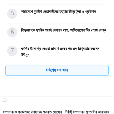
5
সারাদেশে যুবলীগ নেতাকর্মীদের হত্যার তীব্র নিন্দা ও প্রতিবাদ
6
বিভুরঞ্জনকে হুমকির পরেই মেঘনায় লাশ, অভিযোগের তীর প্রেস সেক্র
7
জাতির উদ্দেশ্যে দেওয়া ভাষণে একের পর এক মিথ্যাচার করলেন
ইউনূস
8
রিকশাচালক আজিজুর রহমানই বর্তমান বাংলাদেশের প্রতিচ্ছবি
সর্বশেষ সব খবর
9
মব নিয়ে বিএনপির দ্বিচারিতা, থামছে না সন্ত্রাস
10
শেখ হাসিনার নামে মিথ্যাচার করতে গিয়ে নিজেই ধরা খেলেন সামান্ত
সম্পাদক ও প্রকাশক: মোহাম্মদ শওকত হোসেন | নির্বাহী সম্পাদক: মুনতাসির আরাফাত