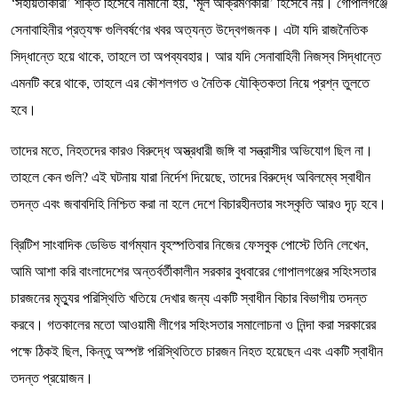
‘সহায়তাকারী’ শক্তি হিসেবে নামানো হয়, ‘মূল আক্রমণকারী’ হিসেবে নয়। গোপালগঞ্জে
সেনাবাহিনীর প্রত্যক্ষ গুলিবর্ষণের খবর অত্যন্ত উদ্বেগজনক। এটা যদি রাজনৈতিক
সিদ্ধান্তে হয়ে থাকে, তাহলে তা অপব্যবহার। আর যদি সেনাবাহিনী নিজস্ব সিদ্ধান্তে
এমনটি করে থাকে, তাহলে এর কৌশলগত ও নৈতিক যৌক্তিকতা নিয়ে প্রশ্ন তুলতে
হবে।
তাদের মতে, নিহতদের কারও বিরুদ্ধে অস্ত্রধারী জঙ্গি বা সন্ত্রাসীর অভিযোগ ছিল না।
তাহলে কেন গুলি? এই ঘটনায় যারা নির্দেশ দিয়েছে, তাদের বিরুদ্ধে অবিলম্বে স্বাধীন
তদন্ত এবং জবাবদিহি নিশ্চিত করা না হলে দেশে বিচারহীনতার সংস্কৃতি আরও দৃঢ় হবে।
ব্রিটিশ সাংবাদিক ডেভিড বার্গম্যান বৃহস্পতিবার নিজের ফেসবুক পোস্টে তিনি লেখেন,
আমি আশা করি বাংলাদেশের অন্তর্বর্তীকালীন সরকার বুধবারের গোপালগঞ্জের সহিংসতার
চারজনের মৃত্যুর পরিস্থিতি খতিয়ে দেখার জন্য একটি স্বাধীন বিচার বিভাগীয় তদন্ত
করবে। গতকালের মতো আওয়ামী লীগের সহিংসতার সমালোচনা ও নিন্দা করা সরকারের
পক্ষে ঠিকই ছিল, কিন্তু অস্পষ্ট পরিস্থিতিতে চারজন নিহত হয়েছেন এবং একটি স্বাধীন
তদন্ত প্রয়োজন।