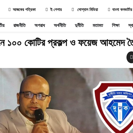
আজকের পত্রিকা
ই-পেপার
সোশ্যাল মিডিয়া
বাংলা কনভার্টার
তীয়
রাজনীতি
অপরাধ
অর্থনীতি
দুর্নীতি
মতামত
শিক্ষা
স্বা
ানে ১০০ কোটির প্রকল্প ও ফয়েজ আহমেদ ত