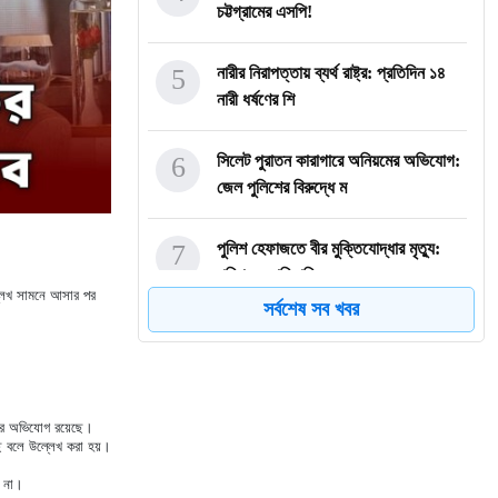
চট্টগ্রামের এসপি!
5
নারীর নিরাপত্তায় ব্যর্থ রাষ্ট্র: প্রতিদিন ১৪
নারী ধর্ষণের শি
6
সিলেট পুরাতন কারাগারে অনিয়মের অভিযোগ:
জেল পুলিশের বিরুদ্ধে ম
7
পুলিশ হেফাজতে বীর মুক্তিযোদ্ধার মৃত্যু:
পরিবারের দাবি পরিকল্
ল্লেখ সামনে আসার পর
সর্বশেষ সব খবর
8
আদালতে নারী এমপিকে মুখ চেপে চুপ করাল
পুলিশ
9
গ্যাস সংকটে বন্ধ অধিকাংশ সার কারখানা
োগের অভিযোগ রয়েছে।
েছে বলে উল্লেখ করা হয়।
ল না।