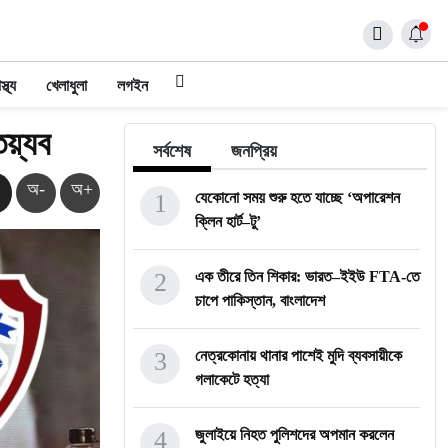
স্থ্য
খেলাধুলা
লগইন
ৈয়্যব
সর্বশেষ
জনপ্রিয়
অ-
অ+
1
যেকোনো সময় শুরু হতে যাচ্ছে ‘অপারেশন
ক্লিন হার্ট–টু’
2
এক তীরে তিন শিকার: ভারত–ইইউ FTA-তে
চাপে পাকিস্তান, বাংলাদেশ
3
নেত্রকোনায় থানার পাশেই মুদি ব্যবসায়ীকে
গলাকেটে হত্যা
4
জুলাইয়ে নিহত পুলিশদের অপমান করলেন