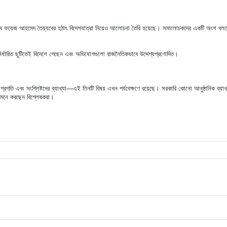
 হিসেবে ফয়েজ আহমেদ তৈয়্যবের হঠাৎ বিদেশযাত্রা নিয়েও আলোচনা তৈরি হয়েছে। সমালোচকদের একটি অংশ ব
।
ি নির্ধারিত ছুটিতেই বিদেশে গেছেন এবং অভিযোগগুলো রাজনৈতিকভাবে উদ্দেশ্যপ্রণোদিত।
রগতি এবং সংশ্লিষ্টদের ব্যাখ্যা—এই তিনটি বিষয় এখন পর্যবেক্ষণে রয়েছে। সরকারি কোনো আনুষ্ঠানিক ব্যাখ্
ে মনে করছেন বিশ্লেষকরা।