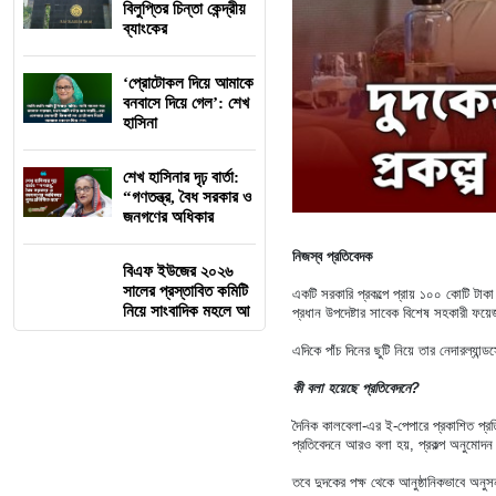
বিলুপ্তির চিন্তা কেন্দ্রীয়
ব্যাংকের
‘প্রোটোকল দিয়ে আমাকে
বনবাসে দিয়ে গেল’: শেখ
হাসিনা
শেখ হাসিনার দৃঢ় বার্তা:
“গণতন্ত্র, বৈধ সরকার ও
জনগণের অধিকার
নিজস্ব প্রতিবেদক
বিএফ ইউজের ২০২৬
সালের প্রস্তাবিত কমিটি
একটি সরকারি প্রকল্পে প্রায় ১০০ কোটি টাক
নিয়ে সাংবাদিক মহলে আ
প্রধান উপদেষ্টার সাবেক বিশেষ সহকারী ফ
এদিকে পাঁচ দিনের ছুটি নিয়ে তার নেদারল্যান
কী বলা হয়েছে প্রতিবেদনে?
দৈনিক কালবেলা-এর ই-পেপারে প্রকাশিত প্রত
প্রতিবেদনে আরও বলা হয়, প্রকল্প অনুমোদন
তবে দুদকের পক্ষ থেকে আনুষ্ঠানিকভাবে অনুসন