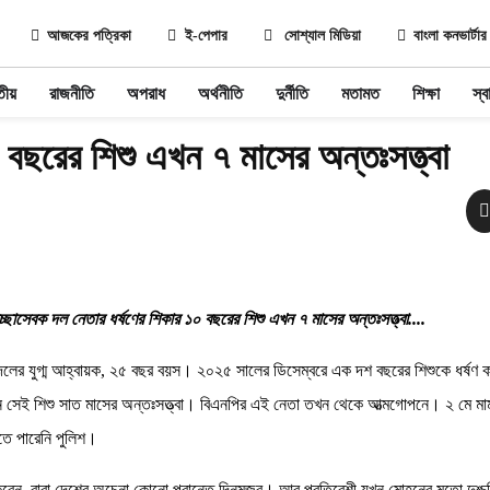
আজকের পত্রিকা
ই-পেপার
সোশ্যাল মিডিয়া
বাংলা কনভার্টার
তীয়
রাজনীতি
অপরাধ
অর্থনীতি
দুর্নীতি
মতামত
শিক্ষা
স্বা
 বছরের শিশু এখন ৭ মাসের অন্তঃসত্ত্বা
চ্ছাসেবক দল নেতার ধর্ষণের শিকার ১০ বছরের শিশু এখন ৭ মাসের অন্তঃসত্ত্বা....
 দলের যুগ্ম আহ্বায়ক, ২৫ বছর বয়স। ২০২৫ সালের ডিসেম্বরে এক দশ বছরের শিশুকে ধর্ষণ
ন সেই শিশু সাত মাসের অন্তঃসত্ত্বা। বিএনপির এই নেতা তখন থেকে আত্মগোপনে। ২ মে মাম
তে পারেনি পুলিশ।
 করেন, বাবা দেশের অচেনা কোনো প্রান্তে দিনমজুর। আর প্রতিবেশী যখন মোহনের মতো দুশ্চ