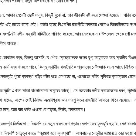
ানহীনতার প্রকাশ, নতুবা অপরাধীকে বাঁচানোর কৌশল।
, আমার মেয়েটা ছোট মানুষ, কিছুই বুঝে না, তার জীবনটা নষ্ট করে দেওয়া হয়েছে। গরিব বলে
া, সেটা এই মায়ের জানা নেই। কষ্টটা হচ্ছে বিএনপির রাজনীতি ক্ষমতায় থেকেও বিচারহীনতার সংস
ের সংগঠনটা দলীয় সন্ত্রাসী বাহিনীতে পরিণত হয়েছে, আর নেত্রকোনার উপজেলা থেকে পৌরসভ
 লিখে রাখছে।
 মোবাইল বন্ধ, কিন্তু আসামি যে পৌর স্বেচ্ছাসেবক দলের যুগ্ম আহ্বায়ক আর স্থানীয় বিএন
ম কার্ড বন্ধ থাকতে পারে, কিন্তু স্থানীয় রাজনৈতিক প্রভাবের নেটওয়ার্ক সচল আছে নিশ্চিত
 সেজন্যই পুরো ব্যবস্থা ঘড়ির কাঁটা ধরে এগোচ্ছে না, এগোচ্ছে দলীয় সুবিধার ক্যালেন্ডার মেন
স্মৃতি এখনো তাজা বাংলাদেশের মানুষের কাছে। সে সময়কার দলীয় ক্যাডারদের ধর্ষণ, লুট
খা যাচ্ছে, আগের সেই নির্লজ্জ আত্মবিশ্বাস আর দায়মুক্তির রাজনীতি আবারো ফিরে এসেছে। 
াত মাস, আর যার ধর্ষক এখনো বেপাত্তা, নির্ভয়, ক্ষমতাবান।
মদদপুষ্ট নির্লজ্জতা। বিএনপি যে নতুন বাংলাদেশ গড়ার স্লোগানের ফুলঝুরি ছড়ায়, সেই বাংল
ানো বিএনপি নেতৃত্ব বলছে "প্রমাণ হলে ব্যবস্থা"। আপনাদের নেত্রীর জামানতে বের হওয়া 