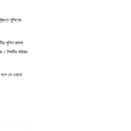
16
ইউনূসের সফরসঙ্গীতে মানবতা বিরোধী
অপরাধীর সন্তান, প্রশ্নের মু
ুঁজতে পুলিশের
17
৫ আগস্টের পর জঙ্গিবাদের আস্ফালনে, ভয়-
উৎকণ্ঠায় তটস্থ জনগণ
নীয় পুলিশ মামলা
। শিশুটির পরিবার
18
রাষ্ট্রীয় পৃষ্ঠপোষকতায় ড. ইউনূসের অনৈতিক
সুবিধা
ঁক গলে সে এখনো
19
২১ আগস্টের দাগি আসামিদের খালাস দিল
ইউনূসের ক্যাঙ্গারু কোর্ট
20
সেবা নিতে হয় ঘুষ দিয়ে, মত প্রকাশেও
শ্বাসরোধ