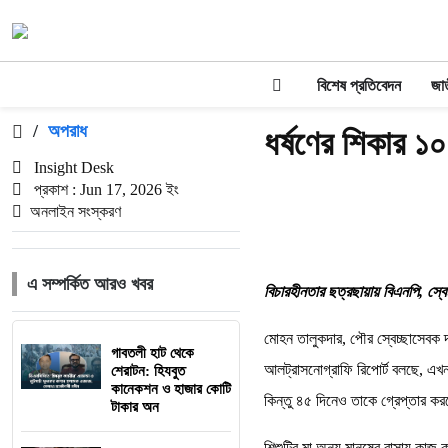
বিশেষ প্রতিবেদন
জা
/
অপরাধ
ধর্ষণের শিকার ১০
Insight Desk
প্রকাশ : Jun 17, 2026 ইং
অনলাইন সংস্করণ
এ সম্পর্কিত আরও খবর
বিচারহীনতার ছত্রছায়ায় বিএনপি, স্বে
মোহন তালুকদার, পৌর স্বেচ্ছাসেবক
গাবতলী হাট থেকে
আলট্রাসনোগ্রাফি রিপোর্ট বলছে, এখ
শেরাটন: হিযবুত
কানেকশন ও হাজার কোটি
কিন্তু ৪৫ দিনেও তাকে গ্রেপ্তার কর
টাকার অন
শিশুটির মা অন্য মানুষের বাসায় কাজ