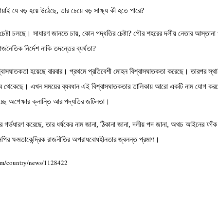
ায়াই যে বড় হয়ে উঠেছে, তার চেয়ে বড় সাক্ষ্য কী হতে পারে?
চেষ্টা চলছে। সাধারণ জানতে চায়, কোন পদ্ধতির চেষ্টা? পৌর শহরের দলীয় নেতার আস্তানা খ
নৈতিক নির্দেশ নাকি তদন্তের ব্যর্থতা?
িশ্বাসঘাতকতা হয়েছে বারবার। প্রথমে প্রতিবেশী মোহন বিশ্বাসঘাতকতা করেছে। তারপর স্থা
রব থেকেছে। এখন সময়ের ব্যবধান এই বিশ্বাসঘাতকতার তালিকায় আরো একটি নাম যোগ করছে
র দিচ্ছে অপেক্ষার ক্লান্তি আর পদ্ধতির জটিলতা।
ে গর্ভধারণ করেছে, তার ধর্ষকের নাম জানা, ঠিকানা জানা, দলীয় পদ জানা, অথচ আইনের ফা
পির ক্ষমতাকেন্দ্রিক রাজনীতির অপরাধবোধহীনতার জ্বলন্ত প্রমাণ।
/m/country/news/1128422