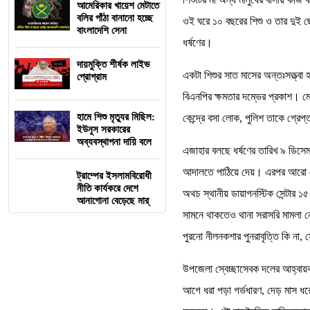
আমেরিকার খায়েশ মেটাতে
বলির পাঁঠা বানানো হচ্ছে
ওই ঘরে ১০ বছরের শিশু ও তার দুই ছ
বাংলাদেশি সেনা
ধর্ষণের।
দায়মুক্তি শীর্ষক লাইভ
একটা শিশুর সাত মাসের অন্তঃসত্ত্বা
প্রোগ্রাম
বিএনপির ক্ষমতার দম্ভের প্রকাশ। ম
হামে শিশু মৃত্যুর মিছিল:
কেন্দ্রে বসা লোক, পুলিশ তাকে গ্রে
ইউনূস সরকারের
অব্যবস্থাপনা দায়ি বলে
এজাহার বলছে ধর্ষণের তারিখ ৯ ডিসেম
আদালতে পাঠিয়ে দেয়। এরপর আরো দেড়
ট্রাম্পের ইসলামবিরোধী
নীতি কার্যকরে দেশে
অথচ স্থানীয় ডায়াগনস্টিক সেন্টার ১
আনাগোনা বেড়েছে মার্
সামনে থাকতেও থানা সরাসরি মামলা 
পুরনো নীলনকশার পুনরাবৃত্তি কি না, 
উপজেলা স্বেচ্ছাসেবক দলের আহ্বায়ক
আগে ধরা পড়া গর্ভধারণ, দেড় মাস ধ