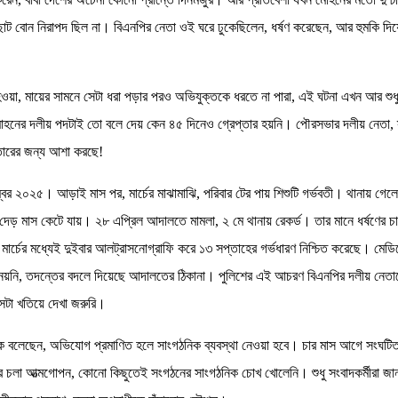
োট বোন নিরাপদ ছিল না। বিএনপির নেতা ওই ঘরে ঢুকেছিলেন, ধর্ষণ করেছেন, আর হুমকি দি
 হওয়া, মায়ের সামনে সেটা ধরা পড়ার পরও অভিযুক্তকে ধরতে না পারা, এই ঘটনা এখন আর শুধ
োহনের দলীয় পদটাই তো বলে দেয় কেন ৪৫ দিনেও গ্রেপ্তার হয়নি। পৌরসভার দলীয় নেতা, স
প্তারের জন্য আশা করছে!
্বর ২০২৫। আড়াই মাস পর, মার্চের মাঝামাঝি, পরিবার টের পায় শিশুটি গর্ভবতী। থানায় গেলে
 মাস কেটে যায়। ২৮ এপ্রিল আদালতে মামলা, ২ মে থানায় রেকর্ড। তার মানে ধর্ষণের চ
৫ মার্চের মধ্যেই দুইবার আলট্রাসনোগ্রাফি করে ১৩ সপ্তাহের গর্ভধারণ নিশ্চিত করেছে। মেড
নেয়নি, তদন্তের বদলে দিয়েছে আদালতের ঠিকানা। পুলিশের এই আচরণ বিএনপির দলীয় নেতাকে
সেটা খতিয়ে দেখা জরুরি।
 বলেছেন, অভিযোগ প্রমাণিত হলে সাংগঠনিক ব্যবস্থা নেওয়া হবে। চার মাস আগে সংঘটিত ধ
রে চলা আত্মগোপন, কোনো কিছুতেই সংগঠনের সাংগঠনিক চোখ খোলেনি। শুধু সংবাদকর্মীরা জ