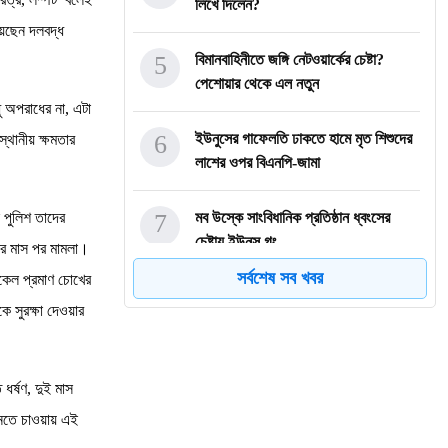
লিখে দিলেন?
য়েছেন দলবদ্ধ
5
বিমানবাহিনীতে জঙ্গি নেটওয়ার্কের চেষ্টা?
পেশোয়ার থেকে এল নতুন
ু অপরাধের না, এটা
6
ইউনুসের গাফেলতি ঢাকতে হামে মৃত শিশুদের
্থানীয় ক্ষমতার
লাশের ওপর বিএনপি-জামা
 পুলিশ তাদের
7
মব উস্কে সাংবিধানিক প্রতিষ্ঠান ধ্বংসের
চেষ্টায় ইউনূস গং
ার মাস পর মামলা।
সর্বশেষ সব খবর
িকেল প্রমাণ চোখের
8
আমেরিকা থেকে যুদ্ধবিমান কেনাতেই কি এই
 সুরক্ষা দেওয়ার
বিমান বিধ্বস্তের পরিকল
9
আওয়ামী লীগের জনপ্রিয়তা দেখে নতুন
র্ষণ, দুই মাস
ষড়যন্ত্রে দেশবিরোধীরা
ানতে চাওয়ায় এই