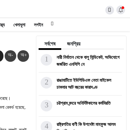
স্থ্য
খেলাধুলা
লগইন
সর্বশেষ
জনপ্রিয়
অ-
অ+
1
নারী নির্যাতন থেকে বালু সিন্ডিকেট, অভিযোগে
জর্জরিত এনসিপি নে
2
রাঙামাটিতে ইউপিডিএফ নেতা মাইকেল
চাকমার আট বছরের কারাদণ্ড
 করেছে।
3
চট্টগ্রাম বন্দরে অনির্দিষ্টকালের কর্মবিরতি
লা রেকর্ড হয়েছে,
4
রাষ্ট্রপতির বাণী কি উপদেষ্টা মাহফুজ আলম
রিত্র, লম্পট বলেই