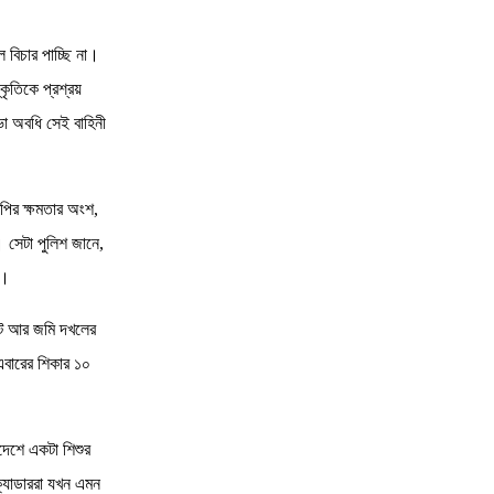
10
প্রধানমন্ত্রী তারেক রহমানের নেতৃত্বে
জঙ্গিবাদের ছায়া কি আবার
 বিচার পাচ্ছি না।
্কৃতিকে প্রশ্রয়
11
রোহিঙ্গা ক্যাম্পে বিদেশি অস্ত্রের জোগান
আসছে কোথা থেকে ও কিভ
া অবধি সেই বাহিনী
12
আন্তর্জাতিক মিডিয়া: শেখ হাসিনার বক্তব্য
গুরুত্বপূর্ণ ও প্রভ
পির ক্ষমতার অংশ,
। সেটা পুলিশ জানে,
13
সমুদ্রের মূল্যবান খনিজ সম্পদ লুটতে
ে।
কক্সবাজারে আসছে নরওয়ের গ
পাট আর জমি দখলের
14
মব নিয়ে বিএনপির দ্বিচারিতা, থামছে না সন্ত্রাস
এবারের শিকার ১০
15
সাঙ্গপাঙ্গদের ভুলে শুধু নিজের আখেরটাই
াদেশে একটা শিশুর
গোছালেন ইউনূস
ক্যাডাররা যখন এমন