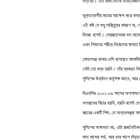
মন্তব্য। এটা রাজনৈতিক দায়িত্বজ্ঞ
ভুক্তভোগীর মায়ের আক্ষেপ করে বলছেন
এই কষ্ট যে শুধু দারিদ্র্যের কারণে ন
দিচ্ছে বলেই। স্বেচ্ছাসেবক দল নাম
এখন শিশুদের শরীরে নিজেদের ক্ষমতা
মোহনগঞ্জ থানার ওসি বলেছেন আসামির
সেটা তো বন্ধ হয়নি। তাঁর ব্যবহৃত সি
পুলিশের উর্ধ্বতন কর্তৃপক্ষ জানে, আর
বিএনপির ২০০১-০৬ সালের অপশাসনের 
অপরাধের বিচার হয়নি, হয়নি বলেই দে
বছরের একটি শিশু, যে অন্তঃসত্ত্বা স
পুলিশের অক্ষমতা নয়, এটা রাজনৈতিক 
সাত মাসের গর্ভ, আর তার পাশে দাঁড়