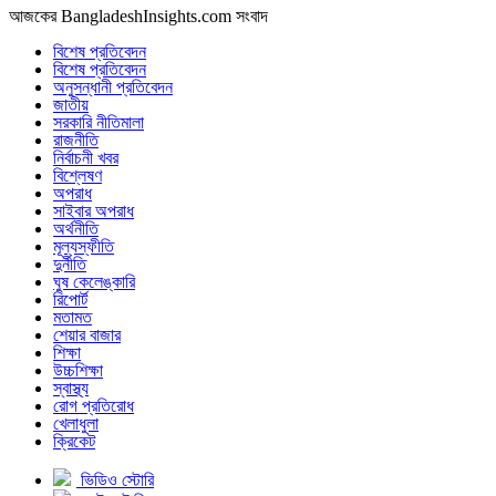
আজকের BangladeshInsights.com সংবাদ
বিশেষ প্রতিবেদন
বিশেষ প্রতিবেদন
অনুসন্ধানী প্রতিবেদন
জাতীয়
সরকারি নীতিমালা
রাজনীতি
নির্বাচনী খবর
বিশ্লেষণ
অপরাধ
সাইবার অপরাধ
অর্থনীতি
মূল্যস্ফীতি
দুর্নীতি
ঘুষ কেলেঙ্কারি
রিপোর্ট
মতামত
শেয়ার বাজার
শিক্ষা
উচ্চশিক্ষা
স্বাস্থ্য
রোগ প্রতিরোধ
খেলাধুলা
ক্রিকেট
ভিডিও স্টোরি