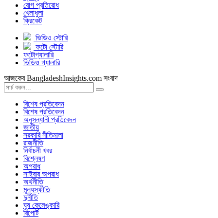
রোগ প্রতিরোধ
খেলাধুলা
ক্রিকেট
ভিডিও স্টোরি
ফটো স্টোরি
ফটোগ্যালারি
ভিডিও গ্যালারি
আজকের BangladeshInsights.com সংবাদ
বিশেষ প্রতিবেদন
বিশেষ প্রতিবেদন
অনুসন্ধানী প্রতিবেদন
জাতীয়
সরকারি নীতিমালা
রাজনীতি
নির্বাচনী খবর
বিশ্লেষণ
অপরাধ
সাইবার অপরাধ
অর্থনীতি
মূল্যস্ফীতি
দুর্নীতি
ঘুষ কেলেঙ্কারি
রিপোর্ট