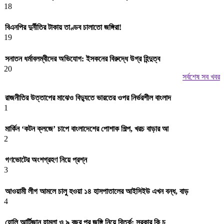
18
বিএনপির দুর্নীতির টাকায় তাণ্ডব চালাতো জঙ্গিরা!
19
⁨সনাতন ধর্মাবলম্বীদের অভিযোগ: ইসকনের বিরুদ্ধে উগ্র হিন্দুত্ব
20
সর্বশেষ সব খবর
রাজনীতির উত্তাপের মাঝেও বিদ্যুতে ভারতের ওপর নির্ভরশীল বাংলাদ
1
মার্কিন ‘কটন ক্লজে’ চাপে বাংলাদেশের পোশাক শিল্প, খরচ বাড়ার আ
2
গণভোটের অংশগ্রহণ নিয়ে প্রশ্ন
3
আওয়ামী লীগ আমলে চালু হওয়া ১৪ হাসপাতালের আইসিইউ এখন বন্ধ, বাড়
4
হোলি আর্টিজান হামলা ও ৯ বছর পর জঙ্গি নিয়ে বিতর্ক: সরকার কি চ