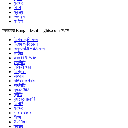
মতামত
শিক্ষা
স্বাস্থ্য
খেলাধুলা
লগইন
আজকের BangladeshInsights.com সংবাদ
বিশেষ প্রতিবেদন
বিশেষ প্রতিবেদন
অনুসন্ধানী প্রতিবেদন
জাতীয়
সরকারি নীতিমালা
রাজনীতি
নির্বাচনী খবর
বিশ্লেষণ
অপরাধ
সাইবার অপরাধ
অর্থনীতি
মূল্যস্ফীতি
দুর্নীতি
ঘুষ কেলেঙ্কারি
রিপোর্ট
মতামত
শেয়ার বাজার
শিক্ষা
উচ্চশিক্ষা
স্বাস্থ্য