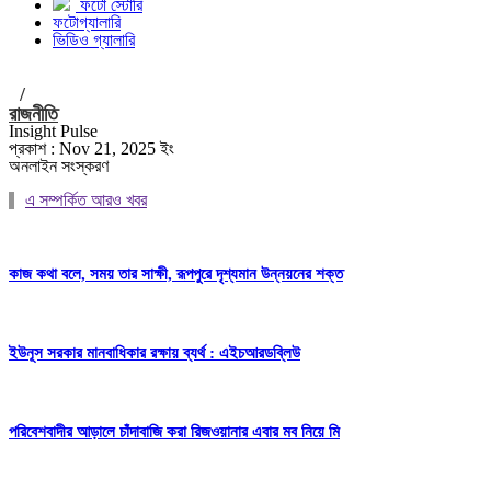
ফটো স্টোরি
ফটোগ্যালারি
ভিডিও গ্যালারি
/
রাজনীতি
Insight Pulse
প্রকাশ : Nov 21, 2025 ইং
অনলাইন সংস্করণ
এ সম্পর্কিত আরও খবর
কাজ কথা বলে, সময় তার সাক্ষী, রূপপুরে দৃশ্যমান উন্নয়নের শক্ত
ইউনূস সরকার মানবাধিকার রক্ষায় ব্যর্থ : এইচআরডব্লিউ
পরিবেশবাদীর আড়ালে চাঁদাবাজি করা রিজওয়ানার এবার মব নিয়ে মি