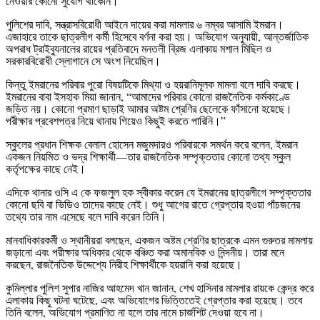
নেওয়ার কোনো সুযোগ থাকেনি।
পুলিশের দাবি, সন্ত্রাসবিরোধী আইনে দায়ের করা মামলার ৬ নম্বর আসামি ইমরান।
এজাহারে তাকে ছাত্রলীগ কর্মী হিসেবে বর্ণনা করা হয়। অভিযোগ অনুযায়ী, আন্তর্জাতিক
অপরাধ ট্রাইব্যুনালের রায়ের প্রতিবাদে মনতলী ব্রিজ এলাকায় মশাল মিছিল ও
সরকারবিরোধী স্লোগানে সে অংশ নিয়েছিল।
কিন্তু ইমরানের পরিবার পুরো বিষয়টিকে মিথ্যা ও হয়রানিমূলক মামলা বলে দাবি করছে।
ইমরানের বাবা ইসহাক মিয়া জানান, “আমাদের পরিবার কোনো রাজনৈতিক কর্মকাণ্ডে
জড়িত নয়। কোনো প্রমাণ ছাড়াই আমার অষ্টম শ্রেণির ছেলেকে ফাঁসানো হয়েছে।
পরীক্ষার প্রবেশপত্র নিয়ে থানায় গিয়েও কিছুই করতে পারিনি।”
স্কুলের প্রধান শিক্ষক বেলাল হোসেন মজুমদারও পরিবারকে সমর্থন করে বলেন, ইমরান
একজন নিয়মিত ও ভদ্র শিক্ষার্থী—তার রাজনৈতিক সম্পৃক্ততার কোনো তথ্য স্কুল
কর্তৃপক্ষের কাছে নেই।
এদিকে থানার ওসি এ কে ফজলুল হক স্বীকার করেন যে ইমরানের ছাত্রলীগে সম্পৃক্ততার
কোনো ছবি বা ভিডিও তাদের কাছে নেই। শুধু আগের রাতে গ্রেপ্তার হওয়া পাঁচজনের
তথ্যে তার নাম এসেছে বলে দাবি করেন তিনি।
মানবাধিকারকর্মী ও স্থানীয়রা বলছেন, একজন অষ্টম শ্রেণির ছাত্রকে এমন গুরুতর মামলায়
জড়ানো এবং পরীক্ষার অধিকার থেকে বঞ্চিত করা অমানবিক ও নিন্দনীয়। তারা মনে
করছেন, রাজনৈতিক উদ্দেশ্যে নিরীহ শিক্ষার্থীকে হয়রানি করা হয়েছে।
কুমিল্লার পুলিশ সুপার নাজির আহমেদ খান জানান, শেখ হাসিনার মামলার রায়কে কেন্দ্র করে
এলাকায় কিছু ঘটনা ঘটেছে, এবং অভিযোগের ভিত্তিতেই গ্রেপ্তার করা হয়েছে। তবে
তিনি বলেন, অভিযোগ প্রমাণিত না হলে তার নামে চার্জশিট দেওয়া হবে না।