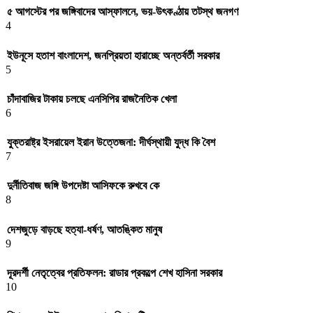
৫ আগস্টের পর জঙ্গিবাদের আস্ফালনে, ভয়-উৎকণ্ঠায় তটস্থ জনগণ
4
ইউনূসে হতাশ বাংলাদেশ, জনপ্রিয়তা হারাচ্ছে অন্তর্বর্তী সরকার
5
চাঁদাবাজির টাকায় চলছে এনসিপির রাজনৈতিক খেলা
6
যুক্তরাষ্ট্র ইসরায়েল ইরান উত্তেজনা: দীর্ঘস্থায়ী যুদ্ধ কি বৈশ
7
দুর্নীতিবাজ জঙ্গি উপদেষ্টা আসিফকে রুখবে কে
8
দেশজুড়ে বাড়ছে হত্যা-ধর্ষণ, আতঙ্কিত মানুষ
9
দূরদর্শী নেতৃত্বের প্রতিফলন: রাডার প্রকল্পে শেখ হাসিনা সরকার
10