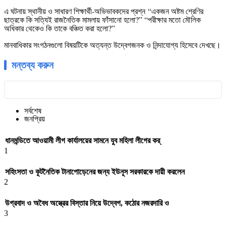
এ ঘটনায় স্থানীয় ও সাধারণ শিক্ষার্থী-অভিভাবকদের প্রশ্ন
“একজন অষ্টম শ্রেণির
ছাত্রকে কি সত্যিই রাজনৈতিক মামলায় ফাঁসানো হলো?” “পরীক্ষার মতো মৌলিক
অধিকার থেকেও কি তাকে বঞ্চিত করা হলো?”
মানবাধিকার সংগঠনগুলো বিষয়টিকে অত্যন্ত উদ্বেগজনক ও নিন্দাযোগ্য হিসেবে দেখছে।
মন্তব্য করুন
সর্বশেষ
জনপ্রিয়
ধানমন্ডিতে আওয়ামী লীগ কার্যালয়ের সামনে যুব মহিলা লীগের কর্
1
সহিংসতা ও কূটনৈতিক টানাপোড়েনের জন্য ইউনূস সরকারকে দায়ী করলেন
2
উগ্রবাদ ও অবৈধ অস্ত্রের বিস্তার নিয়ে উদ্বেগ, কঠোর নজরদারি ও
3