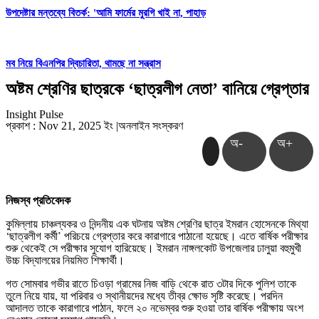
উপদেষ্টার মন্তব্যে বিতর্ক: 'আমি ফার্মের মুরগি খাই না, পাহাড়
মব নিয়ে বিএনপির দ্বিচারিতা, থামছে না সন্ত্রাস
অষ্টম শ্রেণির ছাত্রকে ‘ছাত্রলীগ নেতা’ বানিয়ে গ্রেপ্তার
Insight Pulse
প্রকাশ : Nov 21, 2025 ইং
|
অনলাইন সংস্করণ
অ-
অ+
নিজস্ব প্রতিবেদক
কুমিল্লায়
চাঞ্চল্যকর ও নিন্দনীয় এক ঘটনায় অষ্টম শ্রেণির ছাত্র ইমরান হোসেনকে মিথ্যা
‘ছাত্রলীগ কর্মী’ পরিচয়ে গ্রেপ্তার করে কারাগারে পাঠানো হয়েছে। এতে বার্ষিক পরীক্ষার
শুরু থেকেই সে পরীক্ষার সুযোগ হারিয়েছে। ইমরান নাঙ্গলকোট উপজেলার ঢালুয়া বহুমুখী
উচ্চ বিদ্যালয়ের নিয়মিত শিক্ষার্থী।
গত সোমবার গভীর রাতে চিওড়া গ্রামের নিজ বাড়ি থেকে রাত ৩টার দিকে পুলিশ তাকে
তুলে নিয়ে যায়, যা পরিবার ও স্থানীয়দের মধ্যে তীব্র ক্ষোভ সৃষ্টি করেছে। পরদিন
আদালত তাকে কারাগারে পাঠান, ফলে ২০ নভেম্বর শুরু হওয়া তার বার্ষিক পরীক্ষায় অংশ