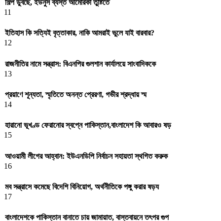
শিল্প ডুবছে, ইউনুস ব্যস্ত আমেরিকা তুষ্টিতে
11
ইতিহাস কি সত্যিই বৃত্তাকার, নাকি আমরাই ভুলে যাই বারবার?
12
রাজনীতির নামে সন্ত্রাস: বিএনপির গুলশান কার্যালয়ে সাংবাদিককে
13
প্রয়াণে শূন্যতা, স্মৃতিতে অনন্ত প্রেরণা, গভীর শ্রদ্ধায় স্ম
14
হারানো ভূখণ্ড ফেরানোর স্বপ্নে পাকিস্তান,বাংলাদেশ কি আবারও ষড়
15
আওয়ামী লীগের আহ্বান: ইউএনডিপি নির্বাচন সহায়তা স্থগিত করুক
16
মব সন্ত্রাসে কমেছে বিদেশি বিনিয়োগ, অর্থনীতিকে পঙ্গু করার ষড়য
17
বাংলাদেশকে পাকিস্তান বানাতে চায় জামায়াত, বাস্তবায়নে তৎপর গুপ