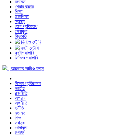
মতামত
শেয়ার বাজার
শিক্ষা
উচ্চশিক্ষা
স্বাস্থ্য
রোগ প্রতিরোধ
খেলাধুলা
ক্রিকেট
ভিডিও স্টোরি
ফটো স্টোরি
ফটোগ্যালারি
ভিডিও গ্যালারি
| আজকের তারিখঃ
বঙ্গাব্দ
বিশেষ প্রতিবেদন
জাতীয়
রাজনীতি
অপরাধ
অর্থনীতি
দুর্নীতি
মতামত
শিক্ষা
স্বাস্থ্য
খেলাধুলা
লগইন