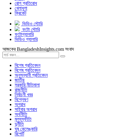
রোগ প্রতিরোধ
খেলাধুলা
ক্রিকেট
ভিডিও স্টোরি
ফটো স্টোরি
ফটোগ্যালারি
ভিডিও গ্যালারি
আজকের BangladeshInsights.com সংবাদ
বিশেষ প্রতিবেদন
বিশেষ প্রতিবেদন
অনুসন্ধানী প্রতিবেদন
জাতীয়
সরকারি নীতিমালা
রাজনীতি
নির্বাচনী খবর
বিশ্লেষণ
অপরাধ
সাইবার অপরাধ
অর্থনীতি
মূল্যস্ফীতি
দুর্নীতি
ঘুষ কেলেঙ্কারি
রিপোর্ট