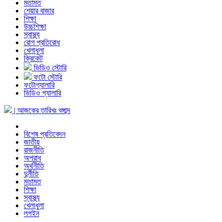
মতামত
শেয়ার বাজার
শিক্ষা
উচ্চশিক্ষা
স্বাস্থ্য
রোগ প্রতিরোধ
খেলাধুলা
ক্রিকেট
ভিডিও স্টোরি
ফটো স্টোরি
ফটোগ্যালারি
ভিডিও গ্যালারি
| আজকের তারিখঃ
বঙ্গাব্দ
বিশেষ প্রতিবেদন
জাতীয়
রাজনীতি
অপরাধ
অর্থনীতি
দুর্নীতি
মতামত
শিক্ষা
স্বাস্থ্য
খেলাধুলা
লগইন