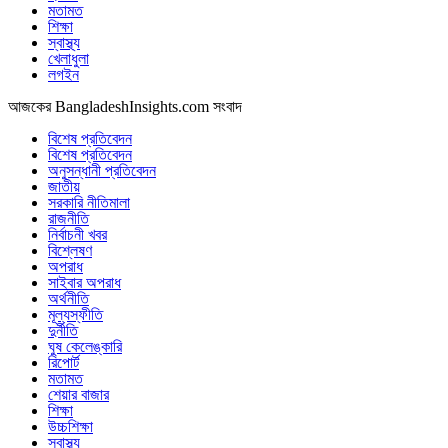
মতামত
শিক্ষা
স্বাস্থ্য
খেলাধুলা
লগইন
আজকের BangladeshInsights.com সংবাদ
বিশেষ প্রতিবেদন
বিশেষ প্রতিবেদন
অনুসন্ধানী প্রতিবেদন
জাতীয়
সরকারি নীতিমালা
রাজনীতি
নির্বাচনী খবর
বিশ্লেষণ
অপরাধ
সাইবার অপরাধ
অর্থনীতি
মূল্যস্ফীতি
দুর্নীতি
ঘুষ কেলেঙ্কারি
রিপোর্ট
মতামত
শেয়ার বাজার
শিক্ষা
উচ্চশিক্ষা
স্বাস্থ্য