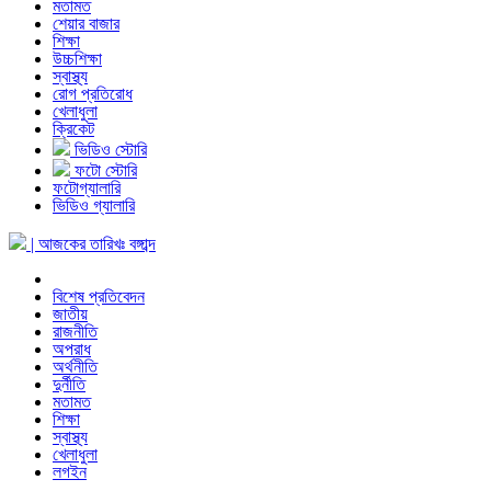
মতামত
শেয়ার বাজার
শিক্ষা
উচ্চশিক্ষা
স্বাস্থ্য
রোগ প্রতিরোধ
খেলাধুলা
ক্রিকেট
ভিডিও স্টোরি
ফটো স্টোরি
ফটোগ্যালারি
ভিডিও গ্যালারি
| আজকের তারিখঃ
বঙ্গাব্দ
বিশেষ প্রতিবেদন
জাতীয়
রাজনীতি
অপরাধ
অর্থনীতি
দুর্নীতি
মতামত
শিক্ষা
স্বাস্থ্য
খেলাধুলা
লগইন