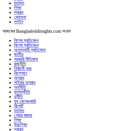
মতামত
শিক্ষা
স্বাস্থ্য
খেলাধুলা
লগইন
আজকের BangladeshInsights.com সংবাদ
বিশেষ প্রতিবেদন
বিশেষ প্রতিবেদন
অনুসন্ধানী প্রতিবেদন
জাতীয়
সরকারি নীতিমালা
রাজনীতি
নির্বাচনী খবর
বিশ্লেষণ
অপরাধ
সাইবার অপরাধ
অর্থনীতি
মূল্যস্ফীতি
দুর্নীতি
ঘুষ কেলেঙ্কারি
রিপোর্ট
মতামত
শেয়ার বাজার
শিক্ষা
উচ্চশিক্ষা
স্বাস্থ্য