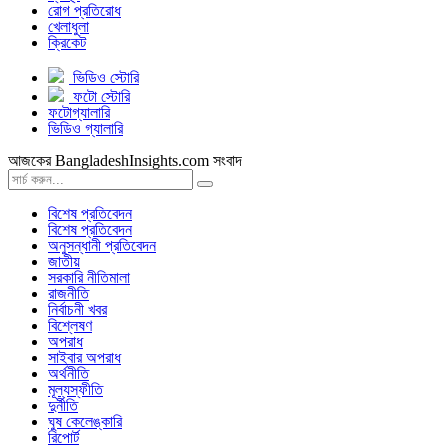
রোগ প্রতিরোধ
খেলাধুলা
ক্রিকেট
ভিডিও স্টোরি
ফটো স্টোরি
ফটোগ্যালারি
ভিডিও গ্যালারি
আজকের BangladeshInsights.com সংবাদ
বিশেষ প্রতিবেদন
বিশেষ প্রতিবেদন
অনুসন্ধানী প্রতিবেদন
জাতীয়
সরকারি নীতিমালা
রাজনীতি
নির্বাচনী খবর
বিশ্লেষণ
অপরাধ
সাইবার অপরাধ
অর্থনীতি
মূল্যস্ফীতি
দুর্নীতি
ঘুষ কেলেঙ্কারি
রিপোর্ট