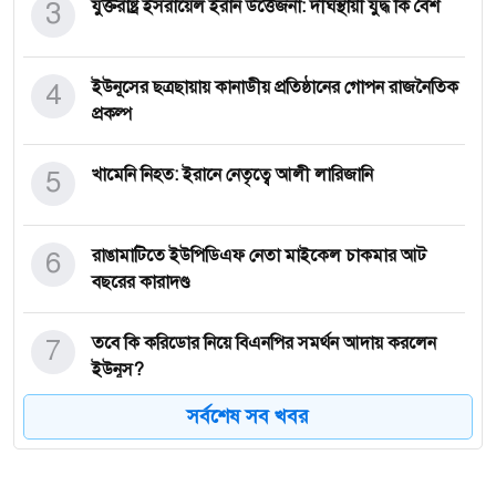
3
যুক্তরাষ্ট্র ইসরায়েল ইরান উত্তেজনা: দীর্ঘস্থায়ী যুদ্ধ কি বৈশ
4
ইউনূসের ছত্রছায়ায় কানাডীয় প্রতিষ্ঠানের গোপন রাজনৈতিক
প্রকল্প
5
খামেনি নিহত: ইরানে নেতৃত্বে আলী লারিজানি
6
রাঙামাটিতে ইউপিডিএফ নেতা মাইকেল চাকমার আট
বছরের কারাদণ্ড
7
তবে কি করিডোর নিয়ে বিএনপির সমর্থন আদায় করলেন
ইউনূস?
সর্বশেষ সব খবর
8
আইসিটির দুই প্রসিকিউটরের বিরুদ্ধে দুর্নীতির অভিযোগ