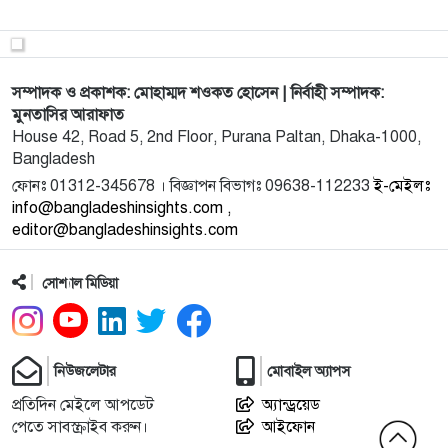
9
সুন্দরবনে কোলাহলপূর্ণ পিকনিক: সমালোচনার কেন্দ্রে
উপদেষ্টা সৈ
সম্পাদক ও প্রকাশক: মোহাম্মদ শওকত হোসেন | নির্বাহী সম্পাদক:
10
৯ম পে-স্কেল দাবিতে আন্দোলন, পুলিশের দমন নীতির তীব্র
মুনতাসির আরাফাত
নিন্দা
House 42, Road 5, 2nd Floor, Purana Paltan, Dhaka-1000,
Bangladesh
11
বেরিয়ে আসছে ছাত্রলীগের গুপ্ত শিবিরের ভয়াবাহ তথ্য, ফেঁসে
ফোনঃ 01312-345678 । বিজ্ঞাপন বিভাগঃ 09638-112233
ই-মেইলঃ
গেলে
info@bangladeshinsights.com ,
editor@bangladeshinsights.com
12
স্ট্যাটমেন্টে গোঁজামিল দিয়ে জাতিকে বোকা বানানোর চেষ্টায়
মাহফ
সোশ্যাল মিডিয়া
13
কোটায় অস্ত্রের লাইসেন্স আসিফ মাহমুদের?
নিউজলেটার
মোবাইল অ্যাপস
14
ঢাকার মধ্য বাড্ডায় অস্ত্রসহ শীর্ষ সন্ত্রাসী মেহেদী আটক, বিএ
প্রতিদিন মেইলে আপডেট
অ্যান্ড্রয়েড
পেতে সাবস্ক্রাইব করুন।
আইফোন