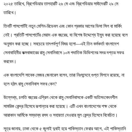
২০২৫ তারিখে, ব্রিগেডিয়ার তালহারটি ২৬ মে এবং ব্রিগেডিয়ার সাঊদেরটি ২৯ মে
তারিখে।
তিনটি পাসপোর্টই নতুন মেশিন-রিডেবল এবং কোন প্রকার আগের ভিসা সিল বা মার্কিং
নেই। প্রতিটি পাসপোর্টের মেয়াদ এক বছরের, যা বিশেষ উদ্দেশ্যে ইস্যু করা হয়েছে বলে
অনুমান করা হচ্ছে। সবচেয়ে তাৎপর্যপূর্ণ বিষয় হলো—এই তিন কর্মকর্তা বাংলাদেশ
সেনাবাহিনীর কক্সবাজারের রামু সেনানিবাসে ১০ম পদাতিক ডিভিশনের সদর দপ্তর সফর
করবেন।
এক বাংলাদেশি সাবেক মেজর জেনারেল বলেন, তারা নিঃসন্দেহে গুপ্ত মিশনে রয়েছে, না
হলে হঠাৎ রামু সেনানিবাস সফর কেন?
উল্লেখ্য, চলতি বছরের এপ্রিল থেকে রামু সেনানিবাসকে একটি অতিসংবেদনশীল
সামরিক কেন্দ্র হিসেবে রূপান্তর করা হয়েছে। এটি এখন বাংলাদেশের পক্ষ থেকে
আরাকান আর্মিকে সম্ভাব্য রসদ ও সহায়তা দেওয়ার মূল কেন্দ্র হিসেবে বিবেচিত।
সূত্র জানায়, ঢাকা থেকে ৫ জুলাই দুবাই হয়ে পাকিস্তান ফেরার আগে, এই পাকিস্তানি