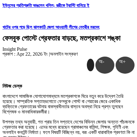
ইউনূসের প্রতিশ্রুতি ভাঙলেন খলিল; স্ত্রীকে ট্রাস্টি বানিয়ে ই
খাটের ওপর পড়ে ছিল ঝালকাঠি জেলা আওয়ামী লীগের নেত্রীর মরদেহ
ফেসবুক পোস্টে গ্রেফতার বাড়ছে, মতপ্রকাশে শঙ্কা
Insight Pulse
প্রকাশ : Apr 22, 2026 ইং
|
অনলাইন সংস্করণ
অ-
অ+
নিউজ ডেস্ক
বাংলাদেশে সামাজিক যোগাযোগমাধ্যমে মতপ্রকাশকে ঘিরে নতুন করে উদ্বেগ তৈরি
হয়েছে। সাম্প্রতিক সপ্তাহগুলোতে ফেসবুকে পোস্ট বা শেয়ারের জেরে একাধিক
ব্যক্তিকে গ্রেফতারের ঘটনায় বাকস্বাধীনতার বাস্তব অবস্থা নিয়ে প্রশ্ন তুলছেন
বিশ্লেষক ও মানবাধিকারকর্মীরা।
উপলব্ধ তথ্য অনুযায়ী, গত প্রায় তিন সপ্তাহে দেশের বিভিন্ন জেলায় অন্তত পাঁচজনকে
গ্রেফতার করা হয়েছে। এদের মধ্যে রয়েছেন গ্রামাঞ্চলের বাসিন্দা, শিক্ষক, গৃহিণী এবং
অনলাইন কনটেন্ট নির্মাতা। ফলে বিষয়টি বিচ্ছিন্ন নয়, বরং একটি ধারাবাহিক প্রবণতা কি না