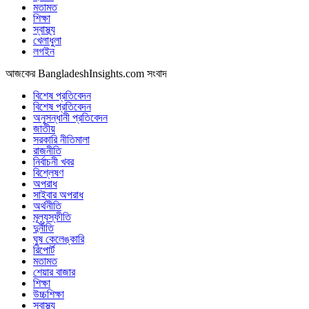
মতামত
শিক্ষা
স্বাস্থ্য
খেলাধুলা
লগইন
আজকের BangladeshInsights.com সংবাদ
বিশেষ প্রতিবেদন
বিশেষ প্রতিবেদন
অনুসন্ধানী প্রতিবেদন
জাতীয়
সরকারি নীতিমালা
রাজনীতি
নির্বাচনী খবর
বিশ্লেষণ
অপরাধ
সাইবার অপরাধ
অর্থনীতি
মূল্যস্ফীতি
দুর্নীতি
ঘুষ কেলেঙ্কারি
রিপোর্ট
মতামত
শেয়ার বাজার
শিক্ষা
উচ্চশিক্ষা
স্বাস্থ্য