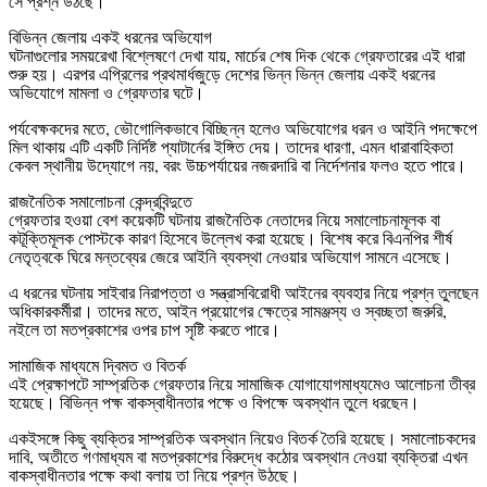
সে প্রশ্ন উঠছে।
বিভিন্ন জেলায় একই ধরনের অভিযোগ
ঘটনাগুলোর সময়রেখা বিশ্লেষণে দেখা যায়, মার্চের শেষ দিক থেকে গ্রেফতারের এই ধারা
শুরু হয়। এরপর এপ্রিলের প্রথমার্ধজুড়ে দেশের ভিন্ন ভিন্ন জেলায় একই ধরনের
অভিযোগে মামলা ও গ্রেফতার ঘটে।
পর্যবেক্ষকদের মতে, ভৌগোলিকভাবে বিচ্ছিন্ন হলেও অভিযোগের ধরন ও আইনি পদক্ষেপে
মিল থাকায় এটি একটি নির্দিষ্ট প্যাটার্নের ইঙ্গিত দেয়। তাদের ধারণা, এমন ধারাবাহিকতা
কেবল স্থানীয় উদ্যোগে নয়, বরং উচ্চপর্যায়ের নজরদারি বা নির্দেশনার ফলও হতে পারে।
রাজনৈতিক সমালোচনা কেন্দ্রবিন্দুতে
গ্রেফতার হওয়া বেশ কয়েকটি ঘটনায় রাজনৈতিক নেতাদের নিয়ে সমালোচনামূলক বা
কটূক্তিমূলক পোস্টকে কারণ হিসেবে উল্লেখ করা হয়েছে। বিশেষ করে বিএনপির শীর্ষ
নেতৃত্বকে ঘিরে মন্তব্যের জেরে আইনি ব্যবস্থা নেওয়ার অভিযোগ সামনে এসেছে।
এ ধরনের ঘটনায় সাইবার নিরাপত্তা ও সন্ত্রাসবিরোধী আইনের ব্যবহার নিয়ে প্রশ্ন তুলছেন
অধিকারকর্মীরা। তাদের মতে, আইন প্রয়োগের ক্ষেত্রে সামঞ্জস্য ও স্বচ্ছতা জরুরি,
নইলে তা মতপ্রকাশের ওপর চাপ সৃষ্টি করতে পারে।
সামাজিক মাধ্যমে দ্বিমত ও বিতর্ক
এই প্রেক্ষাপটে সাম্প্রতিক গ্রেফতার নিয়ে সামাজিক যোগাযোগমাধ্যমেও আলোচনা তীব্র
হয়েছে। বিভিন্ন পক্ষ বাকস্বাধীনতার পক্ষে ও বিপক্ষে অবস্থান তুলে ধরছেন।
একইসঙ্গে কিছু ব্যক্তির সাম্প্রতিক অবস্থান নিয়েও বিতর্ক তৈরি হয়েছে। সমালোচকদের
দাবি, অতীতে গণমাধ্যম বা মতপ্রকাশের বিরুদ্ধে কঠোর অবস্থান নেওয়া ব্যক্তিরা এখন
বাকস্বাধীনতার পক্ষে কথা বলায় তা নিয়ে প্রশ্ন উঠছে।