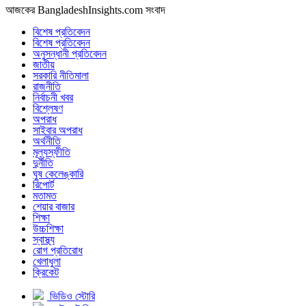
আজকের BangladeshInsights.com সংবাদ
বিশেষ প্রতিবেদন
বিশেষ প্রতিবেদন
অনুসন্ধানী প্রতিবেদন
জাতীয়
সরকারি নীতিমালা
রাজনীতি
নির্বাচনী খবর
বিশ্লেষণ
অপরাধ
সাইবার অপরাধ
অর্থনীতি
মূল্যস্ফীতি
দুর্নীতি
ঘুষ কেলেঙ্কারি
রিপোর্ট
মতামত
শেয়ার বাজার
শিক্ষা
উচ্চশিক্ষা
স্বাস্থ্য
রোগ প্রতিরোধ
খেলাধুলা
ক্রিকেট
ভিডিও স্টোরি