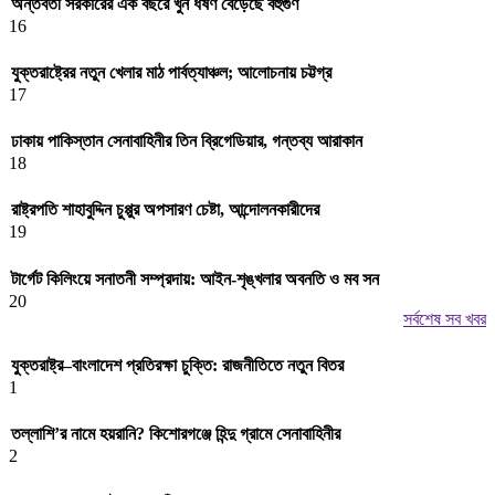
অন্তর্বর্তী সরকারের এক বছরে খুন ধর্ষণ বেড়েছে বহুগুণ
16
যুক্তরাষ্ট্রের নতুন খেলার মাঠ পার্বত্যাঞ্চল; আলোচনায় চট্টগ্র
17
ঢাকায় পাকিস্তান সেনাবাহিনীর তিন ব্রিগেডিয়ার, গন্তব্য আরাকান
18
রাষ্ট্রপতি শাহাবুদ্দিন চুপ্পুর অপসারণ চেষ্টা, আন্দোলনকারীদের
19
টার্গেট কিলিংয়ে সনাতনী সম্প্রদায়: আইন-শৃঙ্খলার অবনতি ও মব সন
20
সর্বশেষ সব খবর
যুক্তরাষ্ট্র–বাংলাদেশ প্রতিরক্ষা চুক্তি: রাজনীতিতে নতুন বিতর
1
তল্লাশি’র নামে হয়রানি? কিশোরগঞ্জে হিন্দু গ্রামে সেনাবাহিনীর
2