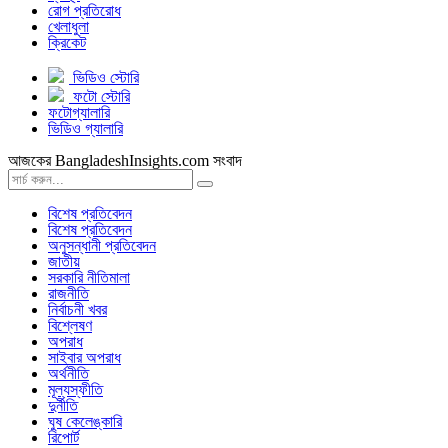
রোগ প্রতিরোধ
খেলাধুলা
ক্রিকেট
ভিডিও স্টোরি
ফটো স্টোরি
ফটোগ্যালারি
ভিডিও গ্যালারি
আজকের BangladeshInsights.com সংবাদ
বিশেষ প্রতিবেদন
বিশেষ প্রতিবেদন
অনুসন্ধানী প্রতিবেদন
জাতীয়
সরকারি নীতিমালা
রাজনীতি
নির্বাচনী খবর
বিশ্লেষণ
অপরাধ
সাইবার অপরাধ
অর্থনীতি
মূল্যস্ফীতি
দুর্নীতি
ঘুষ কেলেঙ্কারি
রিপোর্ট