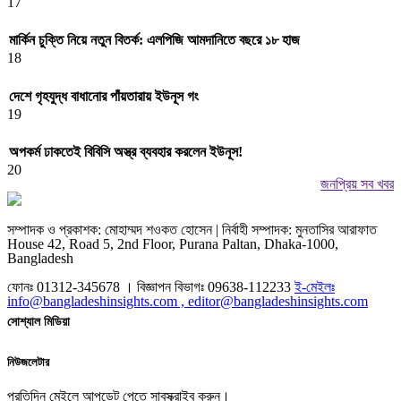
17
মার্কিন চুক্তি নিয়ে নতুন বিতর্ক: এলপিজি আমদানিতে বছরে ১৮ হাজ
18
দেশে গৃহযুদ্ধ বাধানোর পাঁয়তারায় ইউনূস গং
19
অপকর্ম ঢাকতেই বিবিসি অস্ত্র ব্যবহার করলেন ইউনূস!
20
জনপ্রিয় সব খবর
সম্পাদক ও প্রকাশক: মোহাম্মদ শওকত হোসেন | নির্বাহী সম্পাদক: মুনতাসির আরাফাত
House 42, Road 5, 2nd Floor, Purana Paltan, Dhaka-1000,
Bangladesh
ফোনঃ 01312-345678 । বিজ্ঞাপন বিভাগঃ 09638-112233
ই-মেইলঃ
info@bangladeshinsights.com , editor@bangladeshinsights.com
সোশ্যাল মিডিয়া
নিউজলেটার
প্রতিদিন মেইলে আপডেট পেতে সাবস্ক্রাইব করুন।