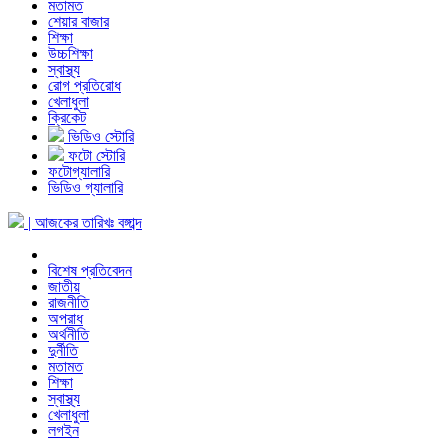
মতামত
শেয়ার বাজার
শিক্ষা
উচ্চশিক্ষা
স্বাস্থ্য
রোগ প্রতিরোধ
খেলাধুলা
ক্রিকেট
ভিডিও স্টোরি
ফটো স্টোরি
ফটোগ্যালারি
ভিডিও গ্যালারি
| আজকের তারিখঃ
বঙ্গাব্দ
বিশেষ প্রতিবেদন
জাতীয়
রাজনীতি
অপরাধ
অর্থনীতি
দুর্নীতি
মতামত
শিক্ষা
স্বাস্থ্য
খেলাধুলা
লগইন