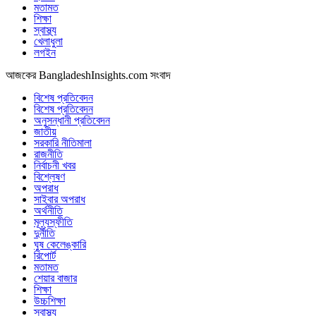
মতামত
শিক্ষা
স্বাস্থ্য
খেলাধুলা
লগইন
আজকের BangladeshInsights.com সংবাদ
বিশেষ প্রতিবেদন
বিশেষ প্রতিবেদন
অনুসন্ধানী প্রতিবেদন
জাতীয়
সরকারি নীতিমালা
রাজনীতি
নির্বাচনী খবর
বিশ্লেষণ
অপরাধ
সাইবার অপরাধ
অর্থনীতি
মূল্যস্ফীতি
দুর্নীতি
ঘুষ কেলেঙ্কারি
রিপোর্ট
মতামত
শেয়ার বাজার
শিক্ষা
উচ্চশিক্ষা
স্বাস্থ্য