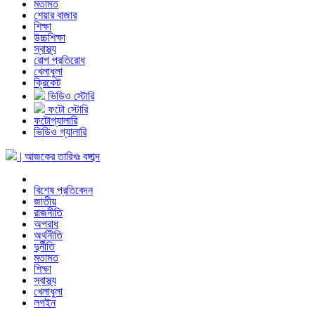
মতামত
শেয়ার বাজার
শিক্ষা
উচ্চশিক্ষা
স্বাস্থ্য
রোগ প্রতিরোধ
খেলাধুলা
ক্রিকেট
ভিডিও স্টোরি
ফটো স্টোরি
ফটোগ্যালারি
ভিডিও গ্যালারি
| আজকের তারিখঃ
বঙ্গাব্দ
বিশেষ প্রতিবেদন
জাতীয়
রাজনীতি
অপরাধ
অর্থনীতি
দুর্নীতি
মতামত
শিক্ষা
স্বাস্থ্য
খেলাধুলা
লগইন