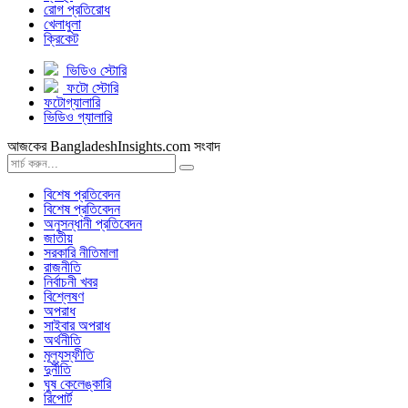
রোগ প্রতিরোধ
খেলাধুলা
ক্রিকেট
ভিডিও স্টোরি
ফটো স্টোরি
ফটোগ্যালারি
ভিডিও গ্যালারি
আজকের BangladeshInsights.com সংবাদ
বিশেষ প্রতিবেদন
বিশেষ প্রতিবেদন
অনুসন্ধানী প্রতিবেদন
জাতীয়
সরকারি নীতিমালা
রাজনীতি
নির্বাচনী খবর
বিশ্লেষণ
অপরাধ
সাইবার অপরাধ
অর্থনীতি
মূল্যস্ফীতি
দুর্নীতি
ঘুষ কেলেঙ্কারি
রিপোর্ট