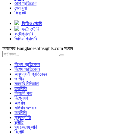
রোগ প্রতিরোধ
খেলাধুলা
ক্রিকেট
ভিডিও স্টোরি
ফটো স্টোরি
ফটোগ্যালারি
ভিডিও গ্যালারি
আজকের BangladeshInsights.com সংবাদ
বিশেষ প্রতিবেদন
বিশেষ প্রতিবেদন
অনুসন্ধানী প্রতিবেদন
জাতীয়
সরকারি নীতিমালা
রাজনীতি
নির্বাচনী খবর
বিশ্লেষণ
অপরাধ
সাইবার অপরাধ
অর্থনীতি
মূল্যস্ফীতি
দুর্নীতি
ঘুষ কেলেঙ্কারি
রিপোর্ট