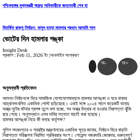
পশ্চিমবঙ্গের মুখ্যমন্ত্রী শুভেন্দু অধিকারীকে জননেত্রী শেখ হা
বিতর্কিত রাকসু নির্বাচন: মাসুদ হত্যা মামলার প্রধান আসামি সাল
ভোটের দিন হামলার শঙ্কা
Insight Desk
প্রকাশ : Feb 11, 2026 ইং
|
অনলাইন সংস্করণ
অ-
অ+
অনুসন্ধানী প্রতিবেদন
আসন্ন নির্বাচনকে ঘিরে সামাজিক যোগাযোগমাধ্যমে হামলার আশঙ্কা ও ঘরে থাকার
আহ্বানসংবলিত একাধিক পোস্ট ছড়িয়েছে। একই সঙ্গে ২০২৪ সালে কয়েকটি থানায়
অস্ত্র লুটের ঘটনার প্রসঙ্গ তুলে বলা হচ্ছে, সব অস্ত্র উদ্ধার না হওয়ায় নিরাপত্তা ঝুঁকি
রয়ে গেছে। অনুসন্ধানে এসব দাবির সত্যতা যাচাই করা হয়েছে।
হামলার আশঙ্কা নিয়ে কী বলছে কর্তৃপক্ষ?
পুলিশ সদরদপ্তর ও স্বরাষ্ট্র মন্ত্রণালয়ের একাধিক সূত্র জানায়, নির্বাচন ঘিরে বাড়তি
নিরাপত্তা পরিকল্পনা নিয়মিত প্রক্রিয়ার অংশ। গোয়েন্দা নজরদারি জোরদার, গুরুত্বপূর্ণ