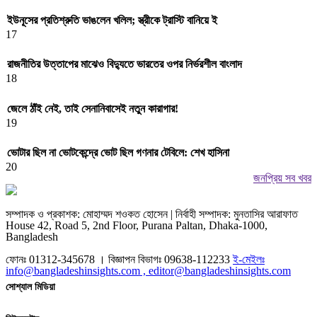
ইউনূসের প্রতিশ্রুতি ভাঙলেন খলিল; স্ত্রীকে ট্রাস্টি বানিয়ে ই
17
রাজনীতির উত্তাপের মাঝেও বিদ্যুতে ভারতের ওপর নির্ভরশীল বাংলাদ
18
জেলে ঠাঁই নেই, তাই সেনানিবাসেই নতুন কারাগার!
19
ভোটার ছিল না ভোটকেন্দ্রে ভোট ছিল গণনার টেবিলে: শেখ হাসিনা
20
জনপ্রিয় সব খবর
সম্পাদক ও প্রকাশক: মোহাম্মদ শওকত হোসেন | নির্বাহী সম্পাদক: মুনতাসির আরাফাত
House 42, Road 5, 2nd Floor, Purana Paltan, Dhaka-1000,
Bangladesh
ফোনঃ 01312-345678 । বিজ্ঞাপন বিভাগঃ 09638-112233
ই-মেইলঃ
info@bangladeshinsights.com , editor@bangladeshinsights.com
সোশ্যাল মিডিয়া