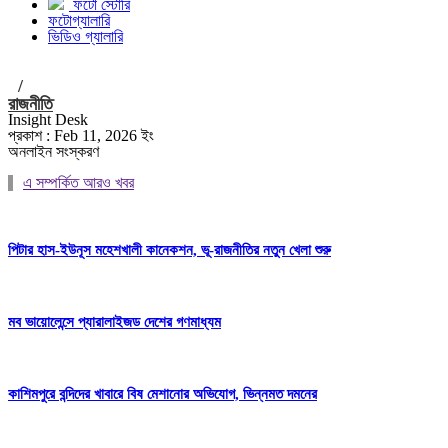
ফটো স্টোরি
ফটোগ্যালারি
ভিডিও গ্যালারি
/
রাজনীতি
Insight Desk
প্রকাশ : Feb 11, 2026 ইং
অনলাইন সংস্করণ
এ সম্পর্কিত আরও খবর
পিটার হাস-ইউনূস মহেশখালী কানেকশন, ভূ-রাজনীতির নতুন খেলা শুরু
মব ভায়োলেন্সে প্যারালাইজড দেশের গণমাধ্যম
কাশিমপুরে বন্দিদের খাবারে বিষ মেশানোর অভিযোগ, ভিন্নমত দমনের