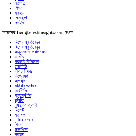
মতামত
শিক্ষা
স্বাস্থ্য
খেলাধুলা
লগইন
আজকের BangladeshInsights.com সংবাদ
বিশেষ প্রতিবেদন
বিশেষ প্রতিবেদন
অনুসন্ধানী প্রতিবেদন
জাতীয়
সরকারি নীতিমালা
রাজনীতি
নির্বাচনী খবর
বিশ্লেষণ
অপরাধ
সাইবার অপরাধ
অর্থনীতি
মূল্যস্ফীতি
দুর্নীতি
ঘুষ কেলেঙ্কারি
রিপোর্ট
মতামত
শেয়ার বাজার
শিক্ষা
উচ্চশিক্ষা
স্বাস্থ্য