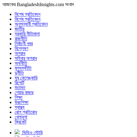
আজকের BangladeshInsights.com সংবাদ
বিশেষ প্রতিবেদন
বিশেষ প্রতিবেদন
অনুসন্ধানী প্রতিবেদন
জাতীয়
সরকারি নীতিমালা
রাজনীতি
নির্বাচনী খবর
বিশ্লেষণ
অপরাধ
সাইবার অপরাধ
অর্থনীতি
মূল্যস্ফীতি
দুর্নীতি
ঘুষ কেলেঙ্কারি
রিপোর্ট
মতামত
শেয়ার বাজার
শিক্ষা
উচ্চশিক্ষা
স্বাস্থ্য
রোগ প্রতিরোধ
খেলাধুলা
ক্রিকেট
ভিডিও স্টোরি