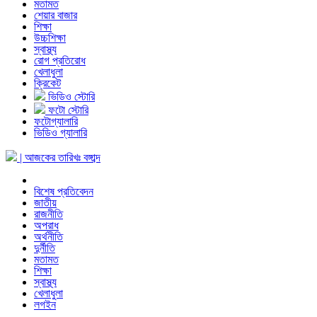
মতামত
শেয়ার বাজার
শিক্ষা
উচ্চশিক্ষা
স্বাস্থ্য
রোগ প্রতিরোধ
খেলাধুলা
ক্রিকেট
ভিডিও স্টোরি
ফটো স্টোরি
ফটোগ্যালারি
ভিডিও গ্যালারি
| আজকের তারিখঃ
বঙ্গাব্দ
বিশেষ প্রতিবেদন
জাতীয়
রাজনীতি
অপরাধ
অর্থনীতি
দুর্নীতি
মতামত
শিক্ষা
স্বাস্থ্য
খেলাধুলা
লগইন