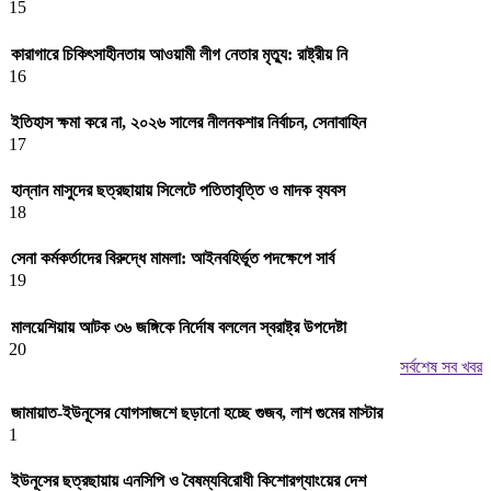
15
কারাগারে চিকিৎসাহীনতায় আওয়ামী লীগ নেতার মৃত্যু: রাষ্ট্রীয় নি
16
ইতিহাস ক্ষমা করে না, ২০২৬ সালের নীলনকশার নির্বাচন, সেনাবাহিন
17
হান্নান মাসুদের ছত্রছায়ায় সিলেটে পতিতাবৃত্তি ও মাদক ব‍্যবস
18
সেনা কর্মকর্তাদের বিরুদ্ধে মামলা: আইনবহির্ভূত পদক্ষেপে সার্ব
19
মালয়েশিয়ায় আটক ৩৬ জঙ্গিকে নির্দোষ বললেন স্বরাষ্ট্র উপদেষ্টা
20
সর্বশেষ সব খবর
জামায়াত-ইউনূসের যোগসাজশে ছড়ানো হচ্ছে গুজব, লাশ গুমের মাস্টার
1
ইউনূসের ছত্রছায়ায় এনসিপি ও বৈষম্যবিরোধী কিশোরগ্যাংয়ের দেশ