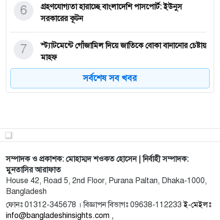
6
গ্রহণযোগ্যতা হারাচ্ছে বাংলাদেশি পাসপোর্ট: ইউনুস
সরকারের কূটন
7
স্ট্যাটমেন্টে গোঁজামিল দিয়ে জাতিকে বোকা বানানোর চেষ্টায়
মাহফ
সর্বশেষ সব খবর
8
দক্ষিণ কোরিয়ার রাজধানী সিউলে বাংলাদেশ আওয়ামী
লীগের ৭৭তম প্রত
9
নিষেধাজ্ঞা উপেক্ষা করে কৃষকের পাশে ছাত্রলীগ, সারাদেশে
প্রশংস
সম্পাদক ও প্রকাশক: মোহাম্মদ শওকত হোসেন | নির্বাহী সম্পাদক:
10
বিতর্কিত রাকসু নির্বাচন: মাসুদ হত্যা মামলার প্রধান আসামি
মুনতাসির আরাফাত
সাল
House 42, Road 5, 2nd Floor, Purana Paltan, Dhaka-1000,
Bangladesh
11
সীতাকুণ্ডে শ্যামাপূজার মণ্ডপে সাংবাদিকের ওপর
ফোনঃ 01312-345678 । বিজ্ঞাপন বিভাগঃ 09638-112233
ই-মেইলঃ
সাম্প্রদায়িক হা
info@bangladeshinsights.com ,