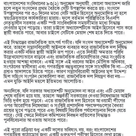
বাংলাদেশের সংবিধানের ৯৩(২) অনুচ্ছেদ অনুযায়ী, কোনো অধ্যাদেশ জারি
হলে নতুন সংসদের প্রথম বৈঠকে সেটি উপস্থাপন করতে হয়। সংসদে
উপস্থাপনের পর ৩০ দিনের মধ্যে সেটি আইন হিসেবে অনুমোদিত না হলে
স্বয়ংক্রিয়ভাবে কার্যকারিতা হারায়। ফলে বর্তমান পরিস্থিতিতে বিএনপি
নেতৃত্বাধীন সরকার একটি স্পষ্ট সাংবিধানিক সময়সীমার মধ্যে সিদ্ধান্ত
নেওয়ার মুখে পড়েছে। তারা চাইলে অধ্যাদেশটিকে আইন হিসেবে পাস করে
স্থায়ী করতে পারে, আবার চাইলে সেটিকে মেয়াদ শেষ হতে দিতে পারে।
এই সিদ্ধান্তের রাজনৈতিক তাৎপর্য গভীর। যদি সংসদ অধ্যাদেশটি অনুমোদন
করে, তাহলে সন্ত্রাসবিরোধী আইনকে ব্যবহার করে রাজনৈতিক দল নিষিদ্ধ
করার একটি নজির স্থায়ী আইনি রূপ পাবে। এতে নির্বাহী ক্ষমতার পরিধি
উল্লেখযোগ্যভাবে বাড়বে এবং রাজনৈতিক প্রতিযোগিতার ক্ষেত্র সংকুচিত
হওয়ার আশঙ্কা থাকবে। একই সঙ্গে এই ধরনের আইন মৌলিক অধিকার,
সংগঠনের স্বাধীনতা এবং গণতান্ত্রিক বহুত্ববাদের সঙ্গে সাংঘর্ষিক কি না—সেই
প্রশ্নও আদালতে উঠতে পারে। কারণ সন্ত্রাসবিরোধী আইনের মূল উদ্দেশ্য
ছিল সহিংস সংগঠন মোকাবিলা করা, রাজনৈতিক দল নিয়ন্ত্রণ করা নয়—
এমন যুক্তি আইনি মহলে ইতিমধ্যে আলোচিত।
অন্যদিকে, যদি সরকার অধ্যাদেশটি অনুমোদন না করে এবং এটি মেয়াদ
শেষে বাতিল হয়ে যায়, তাহলে অন্তর্বর্তী সরকারের নেওয়া নিষেধাজ্ঞার আইনি
ভিত্তি দুর্বল হয়ে পড়বে। এতে রাজনৈতিক দল হিসেবে আওয়ামী লীগের
ওপর আরোপিত নিষেধাজ্ঞা ও সংশ্লিষ্ট প্রশাসনিক পদক্ষেপগুলোর বৈধতা
প্রশ্নের মুখে পড়তে পারে এবং বিষয়টি বিচারিক পর্যালোচনার দিকে যেতে
পারে। সেই ক্ষেত্রে নির্বাচন কমিশনের নিবন্ধন বাতিলের সিদ্ধান্তও
পুনর্বিবেচনার আওতায় আসতে পারে।
এই পুরো প্রক্রিয়া শুধু একটি দলের ভবিষ্যৎ নয়, বরং বাংলাদেশের
গণতান্ত্রিক কাঠামোর জন্য একটি গুরুত্বপূর্ণ পরীক্ষা হিসেবে দেখা হচ্ছে।