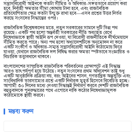
সন্ত্রাসবিরোধী আইনকে কতটা সীমিত ও অধিকার–সঙ্গতভাবে প্রয়োগ করা
হবে, নির্বাহী ক্ষমতার সীমা কোথায় টানা হবে, এবং রাজনৈতিক
প্রতিযোগিতার ক্ষেত্র কতটা উন্মুক্ত রাখা হবে—এসব প্রশ্নের উত্তর নির্ভর
করছে সংসদের সিদ্ধান্তের ওপর।
রাজনৈতিক বিশ্লেষকদের মতে, নতুন সরকারের সামনে দুটি ভিন্ন পথ
রয়েছে। একটি পথ হলো অন্তর্বর্তী সরকারের নীতি অব্যাহত রেখে
নিষেধাজ্ঞাকে স্থায়ী আইনি রূপ দেওয়া, যা বিরোধী রাজনীতিকে দীর্ঘমেয়াদে
সীমিত করতে পারে। অন্য পথ হলো অধ্যাদেশটিকে অনুমোদন না করে
একটি সংকীর্ণ ও অধিকার–সম্মত সন্ত্রাসবিরোধী আইনি কাঠামোয় ফিরে
যাওয়া, যেখানে রাজনৈতিক দল নিষিদ্ধ করার ক্ষমতা স্পষ্টভাবে সংজ্ঞায়িত ও
বিচারিক তত্ত্বাবধানে থাকবে।
বাংলাদেশের সাম্প্রতিক রাজনৈতিক পরিবর্তনের প্রেক্ষাপটে এই সিদ্ধান্ত
আরও তাৎপর্যপূর্ণ হয়ে উঠেছে। নতুন সংসদের প্রথম অধিবেশন তাই শুধু
একটি আনুষ্ঠানিক প্রক্রিয়া নয়, বরং আইনের শাসন, গণতান্ত্রিক অন্তর্ভুক্তি এবং
সাংবিধানিক ভারসাম্যের প্রশ্নে একটি নির্ধারক মুহূর্ত হিসেবে বিবেচিত হচ্ছে।
আগামী ৩০ দিনের মধ্যে নেওয়া সিদ্ধান্তই নির্ধারণ করবে দেশটি রাজনৈতিক
বহুত্ববাদকে পুনরুদ্ধারের পথে এগোবে নাকি কঠোর নিষেধাজ্ঞামূলক
কাঠামোকে স্থায়ী করবে।
মন্তব্য করুন