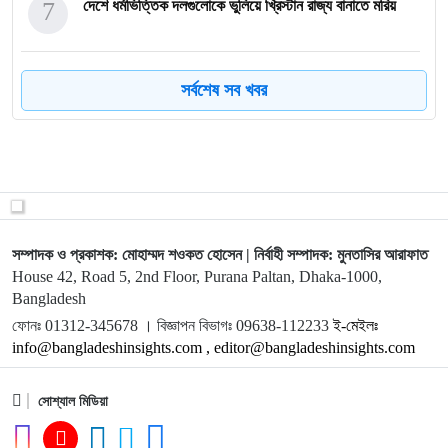
7
দেশে ধর্মভিত্তিক দলগুলোকে ভুলিয়ে খ্রিস্টান রাজ্য বানাতে মরিয়
8
মব নিয়ে বিএনপির দ্বিচারিতা, থামছে না সন্ত্রাস
সর্বশেষ সব খবর
9
ইসকনকে জড়িয়ে মিথ্যা অপহরণের নাটক সাজালেন খতিব
মোহেববুল্লাহ
10
বিশ্ব খেলোয়াড়ের কারিশমায় বিপাকে প্রবাসীরা, হুমকির মুখে দেশের
সম্পাদক ও প্রকাশক: মোহাম্মদ শওকত হোসেন | নির্বাহী সম্পাদক: মুনতাসির আরাফাত
House 42, Road 5, 2nd Floor, Purana Paltan, Dhaka-1000,
Bangladesh
11
জেলায় জেলায় বিএনপি–জামায়াত সংঘর্ষ
ফোনঃ 01312-345678 । বিজ্ঞাপন বিভাগঃ 09638-112233
ই-মেইলঃ
info@bangladeshinsights.com , editor@bangladeshinsights.com
12
বিটিএমএ সভাপতি শওকত আজিজ রাসেল: “প্রেস সচিব উন্মাদের
মতো উল্
সোশ্যাল মিডিয়া