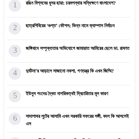
1
রঙিন বিপ্লবের ধূসর ছায়া: চরমপন্থার সন্ধিক্ষণে বাংলাদেশ?
2
ছাত্রশিবিরের ‘গুপ্ত’ কৌশল; ভিন্ন নামে ক্যাম্পাস নির্বাচন
3
জঙ্গিবাদে সম্পৃক্ততার অভিযোগে জামায়াত আমিরের ছেলে ডা. রাফাত
4
দুর্ঘটনা’র আড়ালে সাজানো নকশা, গণতন্ত্র কি এখন জিম্মি?
5
ইউনুস গংদের দ্বৈত নাগরিকত্বই দ্বিচারিতার মূল কারণ
6
সাদাপাথর লুটের আসামি এখন সরকারি সফরের সঙ্গী, বদল কি আসলেই
এস