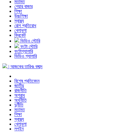
মতামত
শেয়ার বাজার
শিক্ষা
উচ্চশিক্ষা
স্বাস্থ্য
রোগ প্রতিরোধ
খেলাধুলা
ক্রিকেট
ভিডিও স্টোরি
ফটো স্টোরি
ফটোগ্যালারি
ভিডিও গ্যালারি
| আজকের তারিখঃ
বঙ্গাব্দ
বিশেষ প্রতিবেদন
জাতীয়
রাজনীতি
অপরাধ
অর্থনীতি
দুর্নীতি
মতামত
শিক্ষা
স্বাস্থ্য
খেলাধুলা
লগইন