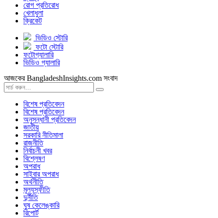
রোগ প্রতিরোধ
খেলাধুলা
ক্রিকেট
ভিডিও স্টোরি
ফটো স্টোরি
ফটোগ্যালারি
ভিডিও গ্যালারি
আজকের BangladeshInsights.com সংবাদ
বিশেষ প্রতিবেদন
বিশেষ প্রতিবেদন
অনুসন্ধানী প্রতিবেদন
জাতীয়
সরকারি নীতিমালা
রাজনীতি
নির্বাচনী খবর
বিশ্লেষণ
অপরাধ
সাইবার অপরাধ
অর্থনীতি
মূল্যস্ফীতি
দুর্নীতি
ঘুষ কেলেঙ্কারি
রিপোর্ট