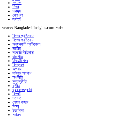
মতামত
শিক্ষা
স্বাস্থ্য
খেলাধুলা
লগইন
আজকের BangladeshInsights.com সংবাদ
বিশেষ প্রতিবেদন
বিশেষ প্রতিবেদন
অনুসন্ধানী প্রতিবেদন
জাতীয়
সরকারি নীতিমালা
রাজনীতি
নির্বাচনী খবর
বিশ্লেষণ
অপরাধ
সাইবার অপরাধ
অর্থনীতি
মূল্যস্ফীতি
দুর্নীতি
ঘুষ কেলেঙ্কারি
রিপোর্ট
মতামত
শেয়ার বাজার
শিক্ষা
উচ্চশিক্ষা
স্বাস্থ্য