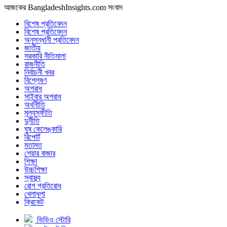
আজকের BangladeshInsights.com সংবাদ
বিশেষ প্রতিবেদন
বিশেষ প্রতিবেদন
অনুসন্ধানী প্রতিবেদন
জাতীয়
সরকারি নীতিমালা
রাজনীতি
নির্বাচনী খবর
বিশ্লেষণ
অপরাধ
সাইবার অপরাধ
অর্থনীতি
মূল্যস্ফীতি
দুর্নীতি
ঘুষ কেলেঙ্কারি
রিপোর্ট
মতামত
শেয়ার বাজার
শিক্ষা
উচ্চশিক্ষা
স্বাস্থ্য
রোগ প্রতিরোধ
খেলাধুলা
ক্রিকেট
ভিডিও স্টোরি