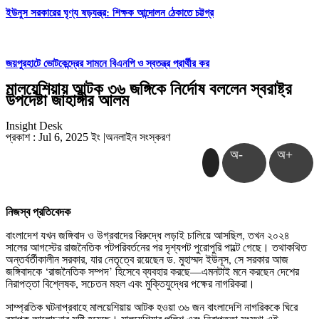
ইউনুস সরকারের ঘৃণ্য ষড়যন্ত্র: শিক্ষক আন্দোলন ঠেকাতে চট্টগ্র
জয়পুরহাটে ভোটকেন্দ্রের সামনে বিএনপি ও স্বতন্ত্র প্রার্থীর কর
মালয়েশিয়ায় আটক ৩৬ জঙ্গিকে নির্দোষ বললেন স্বরাষ্ট্র
উপদেষ্টা জাহাঙ্গীর আলম
Insight Desk
প্রকাশ : Jul 6, 2025 ইং
|
অনলাইন সংস্করণ
অ-
অ+
নিজস্ব প্রতিবেদক
বাংলাদেশ যখন জঙ্গিবাদ ও উগ্রবাদের বিরুদ্ধে লড়াই চালিয়ে আসছিল, তখন ২০২৪
সালের আগস্টের রাজনৈতিক পটপরিবর্তনের পর দৃশ্যপট পুরোপুরি পাল্টে গেছে। তথাকথিত
অন্তর্বর্তীকালীন সরকার, যার নেতৃত্বে রয়েছেন ড. মুহাম্মদ ইউনূস, সে সরকার আজ
জঙ্গিবাদকে ‘রাজনৈতিক সম্পদ’ হিসেবে ব্যবহার করছে—এমনটাই মনে করছেন দেশের
নিরাপত্তা বিশ্লেষক, সচেতন মহল এবং মুক্তিযুদ্ধের পক্ষের নাগরিকরা।
সাম্প্রতিক ঘটনাপ্রবাহে মালয়েশিয়ায় আটক হওয়া ৩৬ জন বাংলাদেশি নাগরিককে ঘিরে
ব্যাপক আলোচনার সৃষ্টি হয়েছে। মালয়েশিয়ার পুলিশ এবং নিরাপত্তা সংস্থা এই