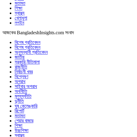
মতামত
শিক্ষা
স্বাস্থ্য
খেলাধুলা
লগইন
আজকের BangladeshInsights.com সংবাদ
বিশেষ প্রতিবেদন
বিশেষ প্রতিবেদন
অনুসন্ধানী প্রতিবেদন
জাতীয়
সরকারি নীতিমালা
রাজনীতি
নির্বাচনী খবর
বিশ্লেষণ
অপরাধ
সাইবার অপরাধ
অর্থনীতি
মূল্যস্ফীতি
দুর্নীতি
ঘুষ কেলেঙ্কারি
রিপোর্ট
মতামত
শেয়ার বাজার
শিক্ষা
উচ্চশিক্ষা
স্বাস্থ্য