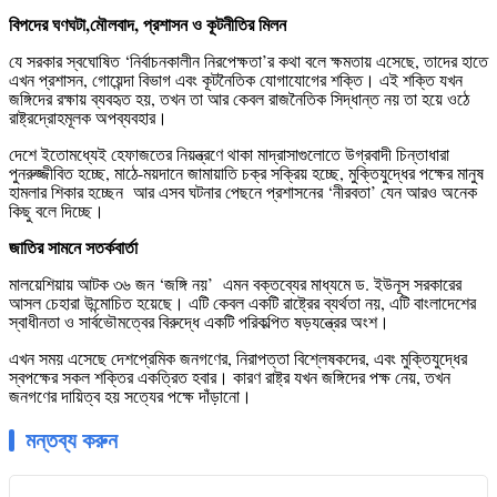
বিপদের ঘণঘটা,মৌলবাদ, প্রশাসন ও কূটনীতির মিলন
যে সরকার স্বঘোষিত ‘নির্বাচনকালীন নিরপেক্ষতা’র কথা বলে ক্ষমতায় এসেছে, তাদের হাতে
এখন প্রশাসন, গোয়েন্দা বিভাগ এবং কূটনৈতিক যোগাযোগের শক্তি। এই শক্তি যখন
জঙ্গিদের রক্ষায় ব্যবহৃত হয়, তখন তা আর কেবল রাজনৈতিক সিদ্ধান্ত নয় তা হয়ে ওঠে
রাষ্ট্রদ্রোহমূলক অপব্যবহার।
দেশে ইতোমধ্যেই হেফাজতের নিয়ন্ত্রণে থাকা মাদ্রাসাগুলোতে উগ্রবাদী চিন্তাধারা
পুনরুজ্জীবিত হচ্ছে, মাঠে-ময়দানে জামায়াতি চক্র সক্রিয় হচ্ছে, মুক্তিযুদ্ধের পক্ষের মানুষ
হামলার শিকার হচ্ছেন আর এসব ঘটনার পেছনে প্রশাসনের ‘নীরবতা’ যেন আরও অনেক
কিছু বলে দিচ্ছে।
জাতির সামনে সতর্কবার্তা
মালয়েশিয়ায় আটক ৩৬ জন ‘জঙ্গি নয়’ এমন বক্তব্যের মাধ্যমে ড. ইউনূস সরকারের
আসল চেহারা উন্মোচিত হয়েছে। এটি কেবল একটি রাষ্ট্রের ব্যর্থতা নয়, এটি বাংলাদেশের
স্বাধীনতা ও সার্বভৌমত্বের বিরুদ্ধে একটি পরিকল্পিত ষড়যন্ত্রের অংশ।
এখন সময় এসেছে দেশপ্রেমিক জনগণের, নিরাপত্তা বিশ্লেষকদের, এবং মুক্তিযুদ্ধের
স্বপক্ষের সকল শক্তির একত্রিত হবার। কারণ রাষ্ট্র যখন জঙ্গিদের পক্ষ নেয়, তখন
জনগণের দায়িত্ব হয় সত্যের পক্ষে দাঁড়ানো।
মন্তব্য করুন