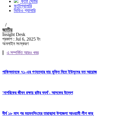
ফটো স্টোরি
ফটোগ্যালারি
ভিডিও গ্যালারি
/
জাতীয়
Insight Desk
প্রকাশ : Jul 6, 2025 ইং
অনলাইন সংস্করণ
এ সম্পর্কিত আরও খবর
পাকিস্তানকে ৭১-এর গণহত্যার দায় মুক্তি দিতে ইউসূসের যত আয়োজ
'নাগরিকের জীবন রক্ষায় রাষ্ট্র ব্যর্থ'- আসকের উদ্বেগ
দীর্ঘ ১৮ মাস পর ময়মনসিংহের তারাকান্দা উপজেলা আওয়ামী লীগ কার্