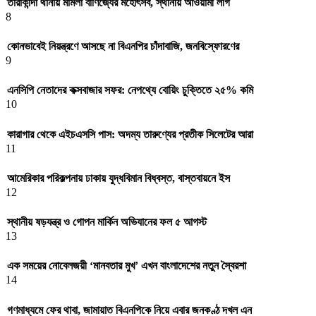
তারাকান্দা থানায় মামলা বাণিজ্যের মহোৎসব, স্থানীয় আওয়ামী লীগ
8
কোনভাবেই নিয়ন্ত্রণে আসছে না বিএনপির চাঁদাবাজি, জনবিস্ফোরণের
9
এনসিপি নেতাদের কক্সবাজার সফর: নেপথ্যে বোয়িং চুক্তিতে ২৫% কমি
10
কারাগার থেকে এইচএসসি পাস: অদম্য তারুণ্যের প্রতীক সিলেটের আরা
11
আমেরিকার পরিকল্পনায় ঢাকায় যুদ্ধবিমান বিধ্বস্ত, বাস্তবায়নে ইস
12
স্থানীয় ষড়যন্ত্র ও গোপন মার্কিন অভিযানের ফল ৫ আগস্ট
13
এক সময়ের নোবেলজয়ী ‌‘মানবতার মুখ’ এখন বাংলাদেশের নতুন স্বৈরশা
14
গণমাধ্যমে ফের থাবা, জামায়াত বিএনপিকে নিয়ে এবার জনকণ্ঠ দখল এন