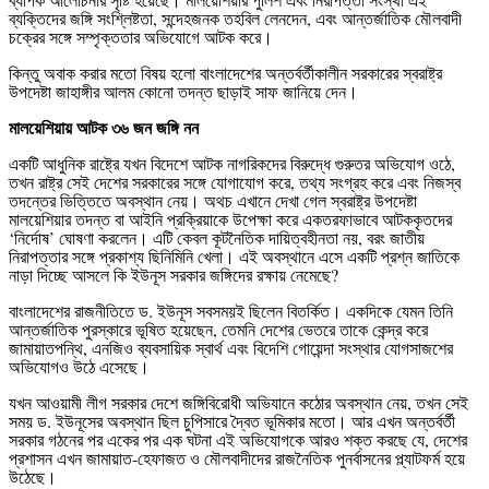
ব্যক্তিদের জঙ্গি সংশ্লিষ্টতা, সন্দেহজনক তহবিল লেনদেন, এবং আন্তর্জাতিক মৌলবাদী
চক্রের সঙ্গে সম্পৃক্ততার অভিযোগে আটক করে।
কিন্তু অবাক করার মতো বিষয় হলো বাংলাদেশের অন্তর্বর্তীকালীন সরকারের স্বরাষ্ট্র
উপদেষ্টা জাহাঙ্গীর আলম কোনো তদন্ত ছাড়াই সাফ জানিয়ে দেন।
মালয়েশিয়ায় আটক ৩৬ জন জঙ্গি নন
একটি আধুনিক রাষ্ট্রে যখন বিদেশে আটক নাগরিকদের বিরুদ্ধে গুরুতর অভিযোগ ওঠে,
তখন রাষ্ট্র সেই দেশের সরকারের সঙ্গে যোগাযোগ করে, তথ্য সংগ্রহ করে এবং নিজস্ব
তদন্তের ভিত্তিতে অবস্থান নেয়। অথচ এখানে দেখা গেল স্বরাষ্ট্র উপদেষ্টা
মালয়েশিয়ার তদন্ত বা আইনি প্রক্রিয়াকে উপেক্ষা করে একতরফাভাবে আটককৃতদের
‘নির্দোষ’ ঘোষণা করলেন। এটি কেবল কূটনৈতিক দায়িত্বহীনতা নয়, বরং জাতীয়
নিরাপত্তার সঙ্গে প্রকাশ্য ছিনিমিনি খেলা। এই অবস্থানে এসে একটি প্রশ্ন জাতিকে
নাড়া দিচ্ছে আসলে কি ইউনূস সরকার জঙ্গিদের রক্ষায় নেমেছে?
বাংলাদেশের রাজনীতিতে ড. ইউনূস সবসময়ই ছিলেন বিতর্কিত। একদিকে যেমন তিনি
আন্তর্জাতিক পুরস্কারে ভূষিত হয়েছেন, তেমনি দেশের ভেতরে তাকে কেন্দ্র করে
জামায়াতপন্থি, এনজিও ব্যবসায়িক স্বার্থ এবং বিদেশি গোয়েন্দা সংস্থার যোগসাজশের
অভিযোগও উঠে এসেছে।
যখন আওয়ামী লীগ সরকার দেশে জঙ্গিবিরোধী অভিযানে কঠোর অবস্থান নেয়, তখন সেই
সময় ড. ইউনূসের অবস্থান ছিল চুপিসারে দ্বৈত ভূমিকার মতো। আর এখন অন্তর্বর্তী
সরকার গঠনের পর একের পর এক ঘটনা এই অভিযোগকে আরও শক্ত করছে যে, দেশের
প্রশাসন এখন জামায়াত-হেফাজত ও মৌলবাদীদের রাজনৈতিক পুনর্বাসনের প্ল্যাটফর্ম হয়ে
উঠেছে।