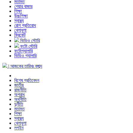
মতামত
শেয়ার বাজার
শিক্ষা
উচ্চশিক্ষা
স্বাস্থ্য
রোগ প্রতিরোধ
খেলাধুলা
ক্রিকেট
ভিডিও স্টোরি
ফটো স্টোরি
ফটোগ্যালারি
ভিডিও গ্যালারি
| আজকের তারিখঃ
বঙ্গাব্দ
বিশেষ প্রতিবেদন
জাতীয়
রাজনীতি
অপরাধ
অর্থনীতি
দুর্নীতি
মতামত
শিক্ষা
স্বাস্থ্য
খেলাধুলা
লগইন