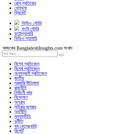
রোগ প্রতিরোধ
খেলাধুলা
ক্রিকেট
ভিডিও স্টোরি
ফটো স্টোরি
ফটোগ্যালারি
ভিডিও গ্যালারি
আজকের BangladeshInsights.com সংবাদ
বিশেষ প্রতিবেদন
বিশেষ প্রতিবেদন
অনুসন্ধানী প্রতিবেদন
জাতীয়
সরকারি নীতিমালা
রাজনীতি
নির্বাচনী খবর
বিশ্লেষণ
অপরাধ
সাইবার অপরাধ
অর্থনীতি
মূল্যস্ফীতি
দুর্নীতি
ঘুষ কেলেঙ্কারি
রিপোর্ট