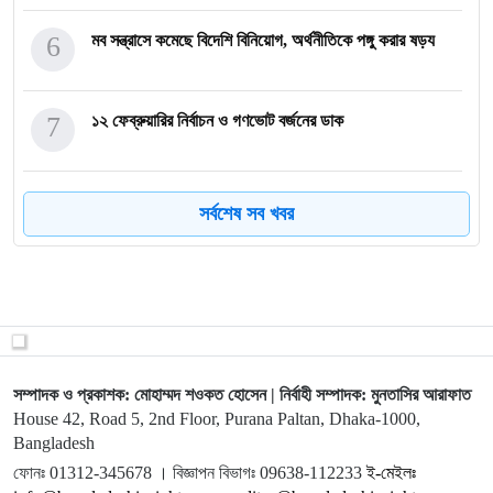
6
মব সন্ত্রাসে কমেছে বিদেশি বিনিয়োগ, অর্থনীতিকে পঙ্গু করার ষড়য
7
১২ ফেব্রুয়ারির নির্বাচন ও গণভোট বর্জনের ডাক
8
বড় ঝুঁকির খেলায় ঢাকা: ভারতীয় সুতোতে শুল্ক বসানোর ভাবনা!
সর্বশেষ সব খবর
9
দুদক ধ্বংসে মরিয়া ইউনূস গং
10
রাষ্ট্রীয় পৃষ্ঠপোষকতায় গোপালগঞ্জে সেনাবাহিনীর নৃশংসতা, আন্তর
সম্পাদক ও প্রকাশক: মোহাম্মদ শওকত হোসেন | নির্বাহী সম্পাদক: মুনতাসির আরাফাত
House 42, Road 5, 2nd Floor, Purana Paltan, Dhaka-1000,
11
অব্যবস্থাপনায় আলু রপ্তানির প্রণোদনার ৭.৫৪ কোটি টাকা হাওয়া
Bangladesh
ফোনঃ 01312-345678 । বিজ্ঞাপন বিভাগঃ 09638-112233
ই-মেইলঃ