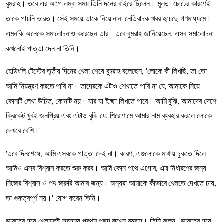
বুমরাহ। তবে এর আগে লম্বা সময় তিনি দলের বাইরে ছিলেন। মূলত চোটের কারণেই
তাকে পায়নি ভারত। সেই সময়ে তাকে নিয়ে নানা নেতিবাচক খবর হয়েছে গণমাধ্যমে।
এমনকি অনেকে সমালোচনাও করেছেন তার। তবে বুমরাহ জানিয়েছেন, এসব সমালোচনা
কখনোই পাত্তা দেন না তিনি।
হেডিংলি টেস্টের তৃতীয় দিনের খেলা শেষে বুমরাহ বলেছেন, 'লোকে কী লিখছি, তা তো
আমি নিয়ন্ত্রণ করতে পারি না। তাদেরকে এটাও শেখাতে পারি না যে, আমাকে নিয়ে
কোনটি লেখা উচিত, কোনটি নয়। যার যা ইচ্ছা লিখতে পারে। আমি বুঝি, আমাদের দেশে
ক্রিকেট খুবই জনপ্রিয় এবং এটাও বুঝি যে, শিরোণামে আমার নাম ব্যবহার করলে লোকে
দেখবে বেশি।'
'তবে দিনশেষে, আমি এসবকে পাত্তা দেই না। কারণ, এগুলোকে মাথায় ঢুকতে দিলে
আমিও এসব বিশ্বাস করতে শুরু করব। আমি কোন পথে এগোব, এটা নির্ধারণের জন্য
নিজের বিশ্বাস ও পথ জরুরি আমার জন্য। অন্যরা আমাকে কীভাবে খেলতে দেখতে চায়,
তা গুরুত্বপূর্ণ নয়।'-যোগ করেন তিনি।
ভারতের হয়ে খেলাকেই সবসময় প্রথম পছন্দ রাখেন বুমরাহ। তিনি বলেন, 'ভারতের হয়ে