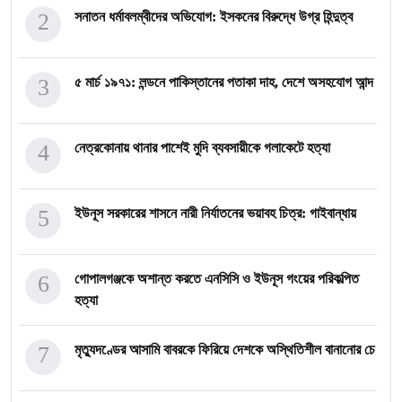
2
⁨সনাতন ধর্মাবলম্বীদের অভিযোগ: ইসকনের বিরুদ্ধে উগ্র হিন্দুত্ব
3
৫ মার্চ ১৯৭১: লন্ডনে পাকিস্তানের পতাকা দাহ, দেশে অসহযোগ আন্দ
4
নেত্রকোনায় থানার পাশেই মুদি ব্যবসায়ীকে গলাকেটে হত্যা
5
ইউনূস সরকারের শাসনে নারী নির্যাতনের ভয়াবহ চিত্র: গাইবান্ধায়
6
গোপালগঞ্জকে অশান্ত করতে এনসিসি ও ইউনূস গংয়ের পরিকল্পিত
হত্যা
7
মৃত্যুদণ্ডের আসামি বাবরকে ফিরিয়ে দেশকে অস্থিতিশীল বানানোর চে