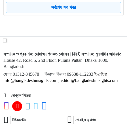
8
নির্বাচন ঘিরে যুক্তরাষ্ট্র–ভারতের নীরব কূটনৈতিক তৎপরতা, পুনর
সর্বশেষ সব খবর
9
জামায়াত আমিরের দ্বৈত নীতি: শিক্ষার্থীদের চিকিৎসায় ব্যাঘাতের
10
তবে কি করিডোর নিয়ে বিএনপির সমর্থন আদায় করলেন ইউনূস?
সম্পাদক ও প্রকাশক: মোহাম্মদ শওকত হোসেন | নির্বাহী সম্পাদক: মুনতাসির আরাফাত
House 42, Road 5, 2nd Floor, Purana Paltan, Dhaka-1000,
11
পালানোর আগে ব্যাংক ফাঁকা করার গোপন মিশনে ইউনূস
Bangladesh
ফোনঃ 01312-345678 । বিজ্ঞাপন বিভাগঃ 09638-112233
ই-মেইলঃ
info@bangladeshinsights.com , editor@bangladeshinsights.com
12
পিনাকির নির্দেশে এনসিপি-জামায়াত-বিএনপিকে নিয়ে বৈঠকে বসছেন
ইউ
সোশ্যাল মিডিয়া
13
আরব বিশ্বে বদলে যাচ্ছে সামাজিক বাস্তবতা, বাংলাদেশে বাড়ছে হিজ
নিউজলেটার
মোবাইল অ্যাপস