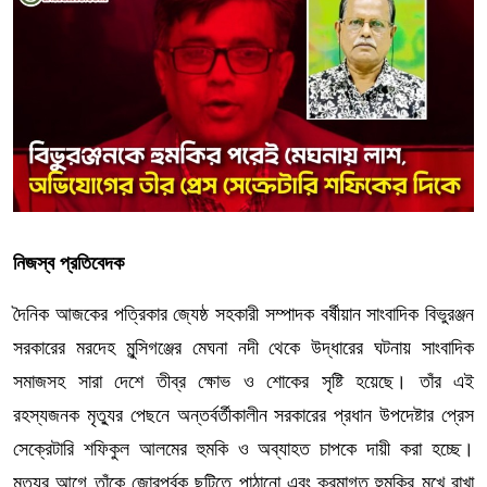
নিজস্ব প্রতিবেদক
দৈনিক আজকের পত্রিকার জ্যেষ্ঠ সহকারী সম্পাদক বর্ষীয়ান সাংবাদিক বিভুরঞ্জন
সরকারের মরদেহ মুন্সিগঞ্জের মেঘনা নদী থেকে উদ্ধারের ঘটনায় সাংবাদিক
সমাজসহ সারা দেশে তীব্র ক্ষোভ ও শোকের সৃষ্টি হয়েছে। তাঁর এই
রহস্যজনক মৃত্যুর পেছনে অন্তর্বর্তীকালীন সরকারের প্রধান উপদেষ্টার প্রেস
সেক্রেটারি শফিকুল আলমের হুমকি ও অব্যাহত চাপকে দায়ী করা হচ্ছে।
মৃত্যুর আগে তাঁকে জোরপূর্বক ছুটিতে পাঠানো এবং ক্রমাগত হুমকির মুখে রাখা