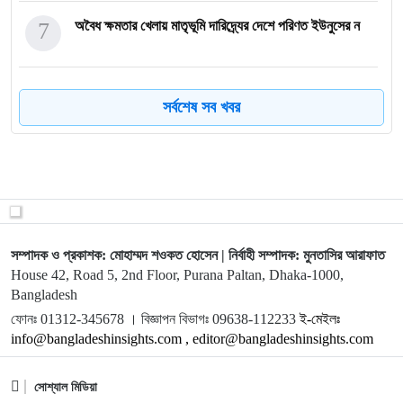
7
অবৈধ ক্ষমতার খেলায় মাতৃভূমি দারিদ্র্যের দেশে পরিণত ইউনুসের ন
8
জুলাই আন্দোলনে প্রতারিত হয়েছে জনগণ, মুখ খুলছে আন্দোলনকারীরা
সর্বশেষ সব খবর
9
যুক্তরাষ্ট্র-ইসরায়েল-ইরান হামলা পাল্টা হামলা
10
ইউনূসের প্রটোকল আইন ও ‘সেইফ এক্সিট’ নিয়ে প্রশ্ন
সম্পাদক ও প্রকাশক: মোহাম্মদ শওকত হোসেন | নির্বাহী সম্পাদক: মুনতাসির আরাফাত
House 42, Road 5, 2nd Floor, Purana Paltan, Dhaka-1000,
11
উচ্চ সুদহারে ঝুঁকিতে ক্ষুদ্র ও মাঝারি প্রতিষ্ঠান
Bangladesh
ফোনঃ 01312-345678 । বিজ্ঞাপন বিভাগঃ 09638-112233
ই-মেইলঃ
info@bangladeshinsights.com , editor@bangladeshinsights.com
12
শিক্ষা কাঠামোকে নষ্ট করে দেশ ধ্বংসে মেতেছে ইউনূস গং
সোশ্যাল মিডিয়া