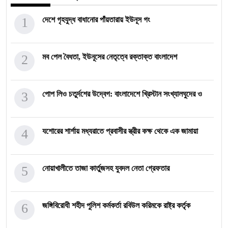
1
দেশে গৃহযুদ্ধ বাধানোর পাঁয়তারায় ইউনূস গং
2
মব পেল বৈধতা, ইউনূসের নেতৃত্বে রক্তাক্ত বাংলাদেশ
3
পোপ লিও চতুর্দশের উদ্বেগ: বাংলাদেশে খ্রিস্টান সংখ্যালঘুদের ও
4
যশোরের শার্শায় মধ্যরাতে প্রবাসীর স্ত্রীর কক্ষ থেকে এক জামায়া
5
নোয়াখালীতে তাজা কার্তুজসহ যুবদল নেতা গ্রেফতার
6
জঙ্গিবিরোধী শহীদ পুলিশ কর্মকর্তা রবিউল করিমকে রাষ্ট্র কর্তৃক