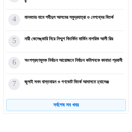
র
4
মানবতার নামে শহীদুল আলমের সমুদ্রযাত্রা ও নেপথ্যের বিতর্ক
5
নারী কেলেঙ্কারি নিয়ে নিশ্চুপ বিতর্কিত মার্কিন নাগরিক আলী রিয়
6
অংশগ্রহণমূলক নির্বাচন আয়োজনে নির্বাচন কমিশনকে কানাডা প্রবাসী
7
জুলাই সনদ বাস্তবায়ন ও গণভোট বিতর্ক আদালতে চ্যালেঞ্জ
8
জঙ্গিবাদের ভয়াল থাবা, এবার বাংলাদেশের ভিসা বন্ধ করল আরব আমি
সর্বশেষ সব খবর
9
অস্ট্রেলিয়ার ২০ লাখ ডলারের ব্যালট প্রকল্পে বাংলাদেশে অন্তর্