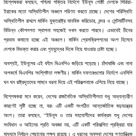
বিশ্লেষকরা বলছেন, পশ্চিমা শক্তির নির্দেশে ইউনূস গোষ্ঠী দেশকে সিরিয়া-
ইরাকের মতো অস্থিতিশীল অঞ্চলে পরিণত করতে চাচ্ছে। দেশের পরিস্থিতি
অস্থিতিশীল রাখলে মার্কিন যুক্তরাষ্ট্র মানবিক করিডোর, বন্দর ও সেন্টমার্টিনসহ
বিভিন্ন কৌশলগত স্থাপনা সহজেই দখল করতে পারবে। এভাবেই চীনের
প্রভাব কমানো হচ্ছে এই অঞ্চলে। মার্কিন প্রেসক্রিপশনের অংশ হিসেবে
দেশকে বিভক্ত করার এবং গৃহযুদ্ধের দিকে নিয়ে যাওয়ার চেষ্টা হচ্ছে।
অবশ্যই, ইউনূসের এই ফাঁদে বিএনপিও জড়িয়ে পড়েছে। চাঁদাবাজি এবং নানা
অপকর্মে বিএনপির সংশ্লিষ্টতা লক্ষণীয়। মার্কিন দফতরগুলোর নির্দেশে এনসিপি
ঘন ঘন রাষ্ট্রদূতদের সামনে ধরনা দিয়ে এই পরিকল্পনাকে এগিয়ে নিয়ে যাচ্ছে।
বিশ্লেষকরা মনে করেন, দেশের রাজনৈতিক অস্থিতিশীলতা শুধু অভ্যন্তরীণ
কারণেই সৃষ্টি হচ্ছে না, বরং এটি একটি সংগঠিত আন্তর্জাতিক ষড়যন্ত্রের
অংশ। তারা বলছেন, “ইউনূস ও তার সহযোগীদের কার্যক্রম শুধু দেশের
সংবিধান ও আইনের প্রতি অবজ্ঞা নয়, এটি একটি পরিকল্পিত প্রক্রিয়া যার
মাধ্যমে নির্বাচন পেছানোর লক্ষ্য রয়েছে। এ ধরনের অবস্থা দেশের গণতান্ত্রিক