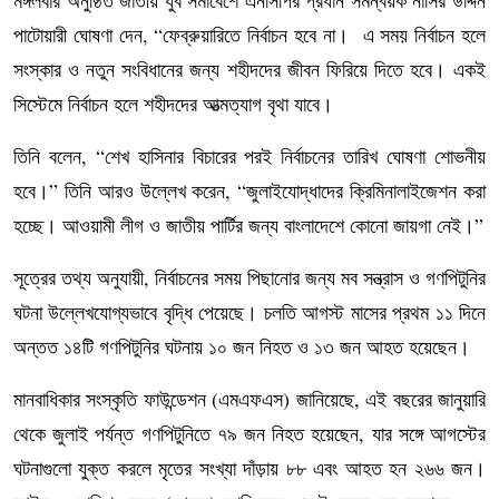
মঙ্গলবার অনুষ্ঠিত জাতীয় যুব সমাবেশে এনসিপির প্রধান সমন্বয়ক নাসির উদ্দিন
পাটোয়ারী ঘোষণা দেন, “ফেব্রুয়ারিতে নির্বাচন হবে না। এ সময় নির্বাচন হলে
সংস্কার ও নতুন সংবিধানের জন্য শহীদদের জীবন ফিরিয়ে দিতে হবে। একই
সিস্টেমে নির্বাচন হলে শহীদদের আত্মত্যাগ বৃথা যাবে।
তিনি বলেন, “শেখ হাসিনার বিচারের পরই নির্বাচনের তারিখ ঘোষণা শোভনীয়
হবে।” তিনি আরও উল্লেখ করেন, “জুলাইযোদ্ধাদের ক্রিমিনালাইজেশন করা
হচ্ছে। আওয়ামী লীগ ও জাতীয় পার্টির জন্য বাংলাদেশে কোনো জায়গা নেই।”
সূত্রের তথ্য অনুযায়ী, নির্বাচনের সময় পিছানোর জন্য মব সন্ত্রাস ও গণপিটুনির
ঘটনা উল্লেখযোগ্যভাবে বৃদ্ধি পেয়েছে। চলতি আগস্ট মাসের প্রথম ১১ দিনে
অন্তত ১৪টি গণপিটুনির ঘটনায় ১০ জন নিহত ও ১৩ জন আহত হয়েছেন।
মানবাধিকার সংস্কৃতি ফাউন্ডেশন (এমএফএস) জানিয়েছে, এই বছরের জানুয়ারি
থেকে জুলাই পর্যন্ত গণপিটুনিতে ৭৯ জন নিহত হয়েছেন, যার সঙ্গে আগস্টের
ঘটনাগুলো যুক্ত করলে মৃতের সংখ্যা দাঁড়ায় ৮৮ এবং আহত হন ২৬৬ জন।