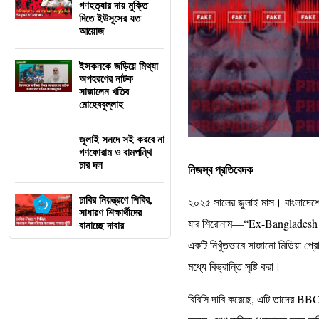
গণহত্যার দায় মুক্তি
দিতে ইউসূসের যত
আয়োজ
ইসকনকে জড়িয়ে মিথ্যা
অপহরণের নাটক
সাজালেন খতিব
মোহেববুল্লাহ
জুলাই সনদে সই করবে না
গণফোরাম ও বামপন্থি
চার দল
নিজস্ব প্রতিবেদক
ঢাবির নিয়ন্ত্রণে শিবির,
২০২৫ সালের জুলাই মাস। বাংলাদেশে
সাধারণ শিক্ষার্থীদের
যার শিরোনাম—“Ex-Bangladesh L
বানাচ্ছে দাবার
একটি নিখুঁতভাবে সাজানো মিডিয়া প্র
মধ্যে বিভ্রান্তি সৃষ্টি করা।
বিবিসি দাবি করেছে, এটি তাদের BB