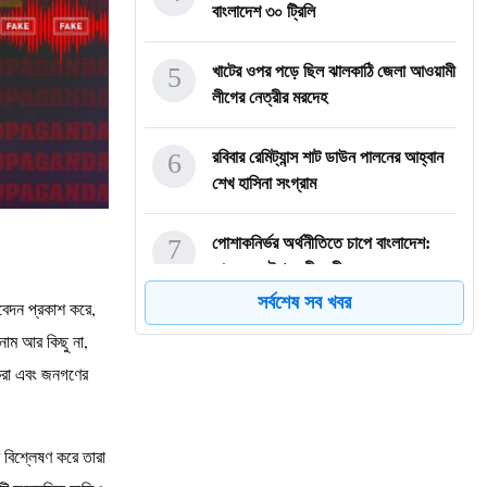
বাংলাদেশ ৩০ ট্রিলি
5
খাটের ওপর পড়ে ছিল ঝালকাঠি জেলা আওয়ামী
লীগের নেত্রীর মরদেহ
6
রবিবার রেমিট্যান্স শাট ডাউন পালনের আহ্বান
শেখ হাসিনা সংগ্রাম
7
পোশাকনির্ভর অর্থনীতিতে চাপে বাংলাদেশ:
ভারতের কৌশলে ধীরে ধীরে
সর্বশেষ সব খবর
বেদন প্রকাশ করে,
8
দুই সমাবেশ স্থলেই মার খেলো এনসিপি,
ম আর কিছু না,
তাহলে গোপালগঞ্জ নিয়ে দ্বি
 করা এবং জনগণের
9
রিকশাচালক আজিজুর রহমানই বর্তমান
বাংলাদেশের প্রতিচ্ছবি
বিশ্লেষণ করে তারা