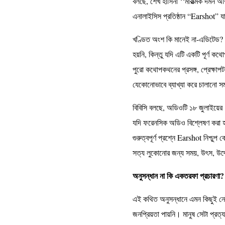
বলছে, শেখ হাসিনা ‘‘মারাত্মক দমন 
এনালাইসিস প্রতিষ্ঠান “Earshot” 
খণ্ডিত অংশ কি মানেই না-এডিটেড? এ
হয়নি, কিন্তু যদি এটি একটি পূর্ণ 
পুরো কথোপকথনের প্রসঙ্গ, প্রেক্ষাপট
যেকোনোভাবে ব্যাখ্যা করে চালানো 
বিবিসি বলছে, অডিওটি ১৮ জুলাইয়ে
যদি ফরেনসিক অডিও বিশ্লেষণ করা 
গুরুত্বপূর্ণ প্রশ্নে Earshot নিশ্চ
সত্য লুকোনোর জন্য সময়, উৎস, উদ্
অনুসন্ধান না কি একতরফা প্রচারণা
এই কথিত অনুসন্ধানে এমন কিছুই নে
জনপ্রিয়তা পায়নি। মানুষ সেটা প্রত্