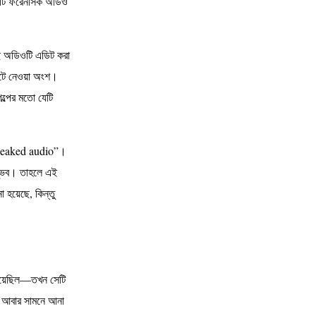
একটি ফরেনসিক অডিও
10
ভর্তি জালিয়াতির অভিযোগে ঘেরা শিবিরপন্থি
সাব্বির রাকসুর এজিএস
ছে অডিওটি এডিট করা
11
জুলাই আন্দোলন: গুজব, ষড়যন্ত্র আর দেশ
কেটে নেওয়া অংশ।
বিক্রির কালো গল্প ফাঁস
গল্পের মতো যেটি
12
বিজয় দিবসে এবারও প্যারেড হবে না: জনমনে
নিন্দা ও বিতর্ক, পাকি
f leaked audio”।
ম্ভব। তাহলে এই
13
দ্য ইকোনমিস্টের প্রতিবেদনে ফ্যাসিস্ট
ো হয়েছে, কিন্তু
ইউনূসের গোমর ফাঁস
14
সিলেট জেলে বন্দিদের নির্যাতন ও প্রশাসনিক
অমানবিকতা, নেতৃত্ব
া হয়েছিল—তখন সেটি
15
৭১-এর প্রতিশোধ নিতে মরিয়া পাকিস্তান-
কে আবার সামনে আনা
আমেরিকা, সহযোহিতায় ইউনূস