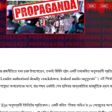
র রাজনীতিতে যখন চরম টানাপোড়েন, তখনই বিবিসি হঠাৎ একটি তথাকথিত অনুসন্ধানী প্রতি
eader authorised deadly crackdown, leaked audio suggests”। এই শিরোনা
োপাগান্ডা অপারেশনের অংশ, যার লক্ষ্য একটাই শেখ হাসিনার আন্তর্জাতিক ভাবমূর্তিকে ধ্বংস
C Eye অনুসন্ধানী ইউনিটের প্রতিবেদন। একটি কথিত ‘লিকড অডিও’র ১৮ সেকেন্ডের অংশ 