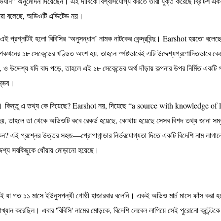
অভিযান” অনুমোদন দিয়েছেন। এই দাবিকে বিশ্বাসযোগ্য করতে তারা যুক্ত করেছে ব্রিটিশ 
যারা বলেছে, অডিওটি এডিটেড নয়।
ই প্রশ্নটিই হলো বিবিসির ‘অনুসন্ধান’ নামক নাটকের কেন্দ্রবিন্দু। Earshot হয়তো বলে
কথোপকথনের ১৮ সেকেন্ডের খণ্ডিত অংশ হয়, তাহলে স্পষ্টভাবেই এটি উদ্দেশ্যপ্রণোদিতভাবে 
, ও উদ্দেশ্য যদি বাদ পড়ে, তাহলে এই ১৮ সেকেন্ডের অর্থ দাঁড়ায় কল্পনার উপর নির্মিত একটি 
সম্ভব।
র। কিন্তু এ তথ্য কে দিয়েছে? Earshot নয়, দিয়েছে “a source with knowledge o
হয়, তাহলে তা থেকে অডিওটি কবে রেকর্ড হয়েছে, কোথায় হয়েছে সেসব বিশদ তথ্য জানা স
ুপ কেন? এই প্রশ্নের উত্তর সহজ—প্রোপাগান্ডার নির্ভরযোগ্যতা দিতে একটি বিদেশি নাম লাগান
দেশ্য সবকিছুকে ধোঁয়ায় মোড়ানো হয়েছে।
?
ই যা গত ১১ মাসে ইউনুসপন্থী গোষ্ঠী হাজারবার বলেনি। একই অডিও মার্চ মাসে ফাঁস কর
যাখ্যান করেছিল। এবার 'বিবিসি' নামের মোড়কে, বিদেশি লেবেল লাগিয়ে সেই পুরোনো কন্টেন্ট