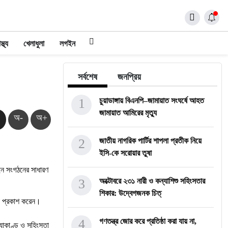
স্থ্য
খেলাধুলা
লগইন
সর্বশেষ
জনপ্রিয়
1
চুয়াডাঙ্গায় বিএনপি–জামায়াত সংঘর্ষে আহত
জামায়াত আমিরের মৃত্যু
অ-
অ+
2
জাতীয় নাগরিক পার্টির শাপলা প্রতীক নিয়ে
ইসি-কে সরোয়ার তুষা
ছেন সংগঠনের সাধারণ
3
অক্টোবরে ২৩১ নারী ও কন্যাশিশু সহিংসতার
শিকার: উদ্বেগজনক চিত্
না প্রকাশ করেন।
4
গণতন্ত্র জোর করে প্রতিষ্ঠা করা যায় না,
্যাকাণ্ড ও সহিংসতা