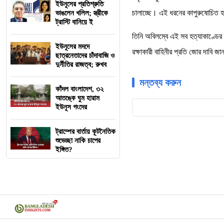
ইউনূসের প্রতিশ্রুতি
চালাচ্ছে। এই ধরনের কাপুরুষোচিত হা
ভাঙলেন খলিল; স্ত্রীকে
ট্রাস্টি বানিয়ে ই
​তিনি অবিলম্বে এই সব হত্যাকাণ্ডে
ইউনূসের মদদে
রক্ষাকারী বাহিনীর প্রতি জোর দাবি 
ছাত্রনেতাদের চাঁদাবাজি ও
দুর্নীতির রাজত্ব; রুখব
মন্তব্য করুন
কাঁদল বাংলাদেশ, ৩২
আতঙ্কে ঘুম হারাম
ইউনূস গংদের
ট্রাম্পের বার্তায় কূটনৈতিক
শুভেচ্ছা নাকি চাপের
ইঙ্গিত?