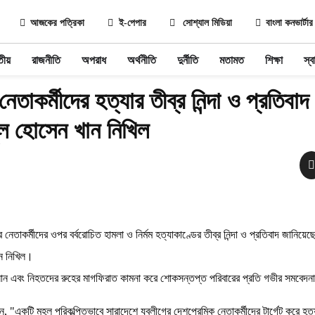
আজকের পত্রিকা
ই-পেপার
সোশ্যাল মিডিয়া
বাংলা কনভার্টার
তীয়
রাজনীতি
অপরাধ
অর্থনীতি
দুর্নীতি
মতামত
শিক্ষা
স্বা
েতাকর্মীদের হত্যার তীব্র নিন্দা ও প্রতিবাদ
ুল হোসেন খান নিখিল
নেতাকর্মীদের ওপর বর্বরোচিত হামলা ও নির্মম হত্যাকাণ্ডের তীব্র নিন্দা ও প্রতিবাদ জানিয়ে
ন নিখিল।
ানান এবং নিহতদের রুহের মাগফিরাত কামনা করে শোকসন্তপ্ত পরিবারের প্রতি গভীর সমবেদ
েন, "একটি মহল পরিকল্পিতভাবে সারাদেশে যুবলীগের দেশপ্রেমিক নেতাকর্মীদের টার্গেট করে হত