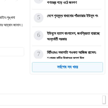
গণতন্ত্র গড়ে ওঠে জনগণ
5
দেশে গৃহযুদ্ধ বাধানোর পাঁয়তারায় ইউনূস গং
আইন-শৃঙ্খলা
াকার আহ্বান জানান।
6
ইউনূসে হতাশ বাংলাদেশ, জনপ্রিয়তা হারাচ্ছে
অন্তর্বর্তী সরকার
7
বিটিএমএ সভাপতি শওকত আজিজ রাসেল:
“প্রেস সচিব উন্মাদের মতো উল্
সর্বশেষ সব খবর
8
ভোটার ছিল না ভোটকেন্দ্রে ভোট ছিল গণনার
টেবিলে: শেখ হাসিনা
9
যুক্তরাষ্ট্রের নতুন খেলার মাঠ পার্বত্যাঞ্চল;
আলোচনায় চট্টগ্র