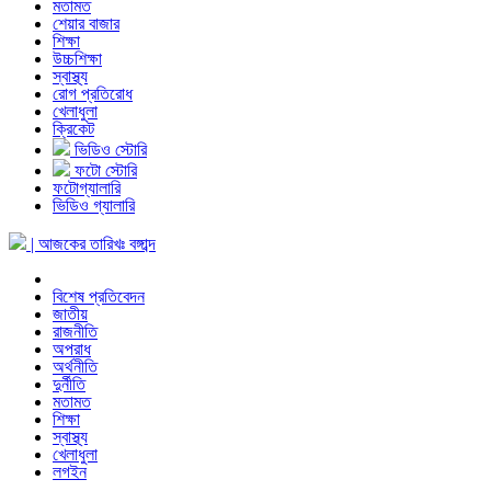
মতামত
শেয়ার বাজার
শিক্ষা
উচ্চশিক্ষা
স্বাস্থ্য
রোগ প্রতিরোধ
খেলাধুলা
ক্রিকেট
ভিডিও স্টোরি
ফটো স্টোরি
ফটোগ্যালারি
ভিডিও গ্যালারি
| আজকের তারিখঃ
বঙ্গাব্দ
বিশেষ প্রতিবেদন
জাতীয়
রাজনীতি
অপরাধ
অর্থনীতি
দুর্নীতি
মতামত
শিক্ষা
স্বাস্থ্য
খেলাধুলা
লগইন