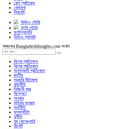
রোগ প্রতিরোধ
খেলাধুলা
ক্রিকেট
ভিডিও স্টোরি
ফটো স্টোরি
ফটোগ্যালারি
ভিডিও গ্যালারি
আজকের BangladeshInsights.com সংবাদ
বিশেষ প্রতিবেদন
বিশেষ প্রতিবেদন
অনুসন্ধানী প্রতিবেদন
জাতীয়
সরকারি নীতিমালা
রাজনীতি
নির্বাচনী খবর
বিশ্লেষণ
অপরাধ
সাইবার অপরাধ
অর্থনীতি
মূল্যস্ফীতি
দুর্নীতি
ঘুষ কেলেঙ্কারি
রিপোর্ট