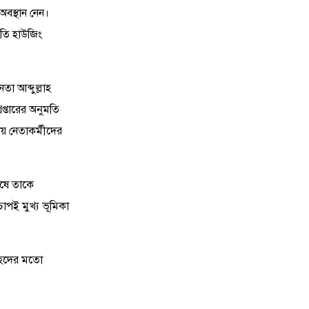
10
অব্যবস্থাপনায় আলু রপ্তানির প্রণোদনার
অবস্থান নেন।
৭.৫৪ কোটি টাকা হাওয়া
রতি হাউজিং
11
দামে ধস, সংকটে কক্সবাজারের লবণ
চাষিরা
া আব্দুল্লাহ
প্তারের অনুমতি
12
বাংলাদেশ-পাকিস্তান এক করার মিশন
য় নেতাকর্মীদের
নিয়ে ঢাকায় পাকিস্তানের পররাষ
13
তবে কি আরেক পিলখানা হত্যাযজ্ঞ
েষে তাকে
দেখতে যাচ্ছে বাংলাদেশ?
াপই মুখ্য ভূমিকা
14
শেখ হাসিনার সাহসী পদক্ষেপ, রূপপুরে
৬০ বছরের শক্তির মহাযাত্রা
াহেদের মতো
15
দেশজুড়ে বাড়ছে হত্যা-ধর্ষণ, আতঙ্কিত
মানুষ