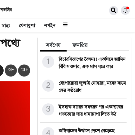
নভার্টার
স্বাস্থ্য
খেলাধুলা
লগইন
পথ্যে
সর্বশেষ
জনপ্রিয়
1
বিচারবিভাগের বৈষম্যঃ একদিনে জামিন
বিবি সওদার, এক মাস ধরে কার
অ-
অ+
2
বেপোরোয়া জুলাই যোদ্ধারা, মবের নামে
ফের কণ্ঠরোধ
3
ইসহাক দারের সফরের পর একাত্তরের
গণহত্যার দায় ধামাচাপা দিতে উঠ
4
জঙ্গিবাদের উত্থানে দেশে বেড়েছে