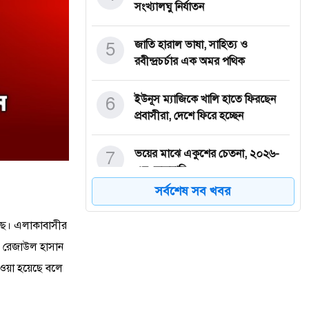
সংখ্যালঘু নির্যাতন
5
জাতি হারাল ভাষা, সাহিত্য ও
রবীন্দ্রচর্চার এক অমর পথিক
6
ইউনূস ম্যাজিকে খালি হাতে ফিরছেন
প্রবাসীরা, দেশে ফিরে হচ্ছেন
7
ভয়ের মাঝে একুশের চেতনা, ২০২৬-
এর ফেব্রুয়ারি
সর্বশেষ সব খবর
8
পেকুয়ার কৃতি সন্তান ও জনপ্রিয় যুবলীগ
নেতা মোঃ আজমগীর'কে পিবি
য়েছে। এলাকাবাসীর
তি রেজাউল হাসান
9
সারাদেশে যুবলীগ নেতাকর্মীদের হত্যার
েওয়া হয়েছে বলে
তীব্র নিন্দা ও প্রতিবাদ