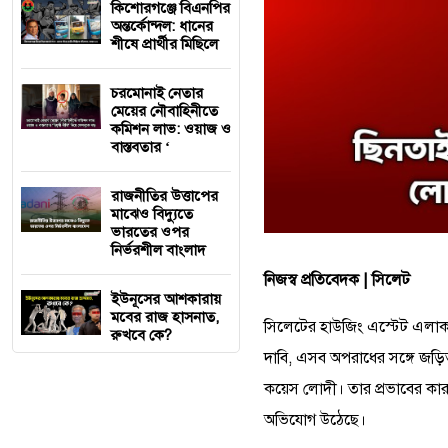
কিশোরগঞ্জে বিএনপির
অন্তর্কোন্দল: ধানের
শীষে প্রার্থীর মিছিলে
চরমোনাই নেতার
মেয়ের নৌবাহিনীতে
কমিশন লাভ: ওয়াজ ও
বাস্তবতার ‘
রাজনীতির উত্তাপের
মাঝেও বিদ্যুতে
ভারতের ওপর
নির্ভরশীল বাংলাদ
নিজস্ব প্রতিবেদক | সিলেট
ইউনূসের আশকারায়
মবের রাজ হাসনাত,
সিলেটের হাউজিং এস্টেট এলাকায় স
রুখবে কে?
দাবি, এসব অপরাধের সঙ্গে জড়িত
কয়েস লোদী। তার প্রভাবের কার
অভিযোগ উঠেছে।