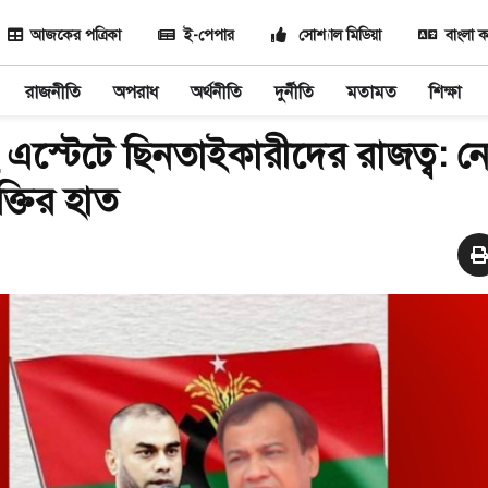
আজকের পত্রিকা
ই-পেপার
সোশ্যাল মিডিয়া
বাংলা ক
রাজনীতি
অপরাধ
অর্থনীতি
দুর্নীতি
মতামত
শিক্ষা
এস্টেটে ছিনতাইকারীদের রাজত্ব: নে
্তির হাত