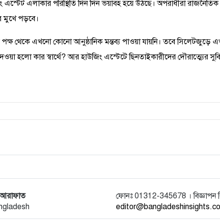
উজিং এস্টেট এলাকার পরিস্থিতি দিন দিন ভয়াবহ হয়ে উঠছে। অপরাধীরা রাজনৈতিক
র মুখে পড়বে।
ক্ষ থেকে এখনো কোনো আনুষ্ঠানিক মন্তব্য পাওয়া যায়নি। তবে সিলেটজুড়ে এখন
য়া হলো কার স্বার্থে? আর হাউজিং এস্টেটে ছিনতাইকারীদের দৌরাত্ম্যের সুবি
র আরাফাত
ফোনঃ 01312-345678 । বিজ্ঞাপন
ngladesh
editor@bangladeshinsights.c