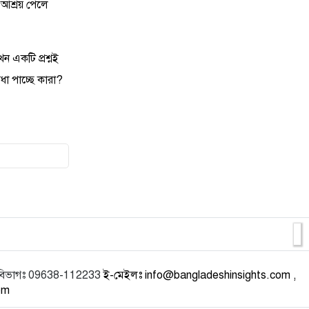
 আশ্রয় পেলে
16
ফের সক্রিয় জুলাইয়ের কুশীলবরা,
এবার টার্গেটে খালেদা জিয়ার বাস
 একটি প্রশ্নই
ধা পাচ্ছে কারা?
17
ইউনূসের প্রটোকল আইন ও ‘সেইফ
এক্সিট’ নিয়ে প্রশ্ন
18
কাফনের কাপড় পরে এনবিআরে ফের
কলম বিরতি
19
সরকারের ছত্রছায়ায় জামায়াত-এনসিপি,
নির্বাচন নিয়ে ঘুমপাড়ানি গল
20
নাহিদের জবানবন্দিতে রাষ্ট্রীয় নথিতে
রেকর্ড হলো ইউনূসের মিথ্য
 বিভাগঃ 09638-112233
ই-মেইলঃ info@bangladeshinsights.com ,
om