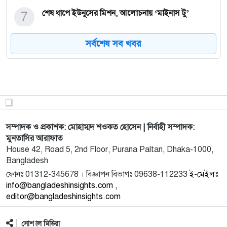
7
শেষ ধাপে ইউনূসের মিশন, আলোচনায় ‘মাইনাস টু’
সর্বশেষ সব খবর
8
জঙ্গিবিরোধী শহীদ পুলিশ কর্মকর্তা রবিউল করিমকে রাষ্ট্র
কর্তৃক
9
সেনাবাহিনীকে দুর্বল করার নেপথ্যে কী?
সম্পাদক ও প্রকাশক: মোহাম্মদ শওকত হোসেন | নির্বাহী সম্পাদক:
10
ভয়াবহ অর্থনৈতিক বিপর্যয়ে বাংলাদেশ! পণ্য বোঝাই না
মুনতাসির আরাফাত
করেই চট্টগ্
House 42, Road 5, 2nd Floor, Purana Paltan, Dhaka-1000,
Bangladesh
11
পাঠ্যবই প্রকল্পে ৬৫৯ কোটি টাকা আত্মসাতের অভিযোগ:
ফোনঃ 01312-345678 । বিজ্ঞাপন বিভাগঃ 09638-112233
ই-মেইলঃ
শিক্ষা খাতে
info@bangladeshinsights.com ,
editor@bangladeshinsights.com
12
এমপি ছাড়াই ‘এমপি প্রকল্পে’ ব্যয় বাড়ছে ৩৯% অন্তর্বর্তী
সরকারে
সোশ্যাল মিডিয়া