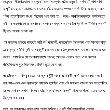
নেতৃত্ব “নীতিগতভাবে অসম্ভব” এবং “আল্লাহ এটার অনুমতি দেননি।” পাশাপাশি
আধুনিকতার নামে নারীদের ঘর থেকে বাইরে আনাকে “শোষণ,” “নৈতিক অবক্ষয়,” এবং
“নিরাপত্তাহীনতার উৎস” হিসেবে বর্ণনা করা হয়। আরও আপত্তিকরভাবে, কর্মক্ষেত্রে
নারীদের অংশগ্রহণ ও সামাজিক যোগাযোগমাধ্যমে তাদের উপস্থিতিকে “নৈতিক পতন”
হিসেবে আখ্যা দেওয়া হয়।
এই মন্তব্য ছড়িয়ে পড়তেই নারী অধিকারকর্মী, রাজনৈতিক বিশ্লেষক এবং সাধারণ মানুষ
একে ঘৃণ্য, নারীবিদ্বেষী ও মধ্যযুগীয় মনোভাবের বহিঃপ্রকাশ বলে সমালোচনা করতে শুরু
করেন। সামাজিক যোগাযোগমাধ্যমে দ্রুতই ক্ষোভের স্রোত নামে, এবং ব্যাপক
প্রতিক্রিয়ার মুখে বিতর্কিত পোস্টটি মুছে ফেলা হয়।
পরবর্তীতে ডা. শফিকুর রহমানের অ্যাকাউন্ট থেকে আরেকটি পোস্ট আসে যেখানে দাবি
করা হয়—তার এক্স অ্যাকাউন্ট হ্যাকড হয়েছিল এবং ওই মন্তব্য তার বা তার অনুমোদিত
টিমের কেউ লেখেননি। বিষয়টি তার “অ্যাডমিন প্যানেল” থেকে জানানো হয়েছে বলেও
উল্লেখ করা হয়।
তবে এই ব্যাখ্যায়ও নতুন করে প্রশ্ন উঠেছে। একটি শীর্ষ রাজনৈতিক নেতার