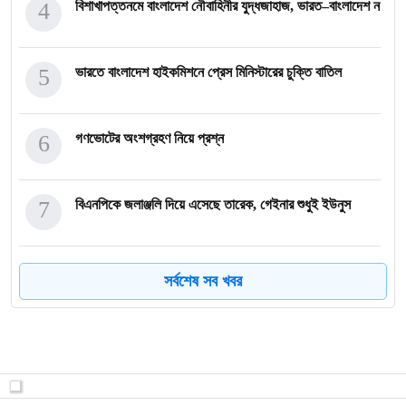
4
বিশাখাপত্তনমে বাংলাদেশ নৌবাহিনীর যুদ্ধজাহাজ, ভারত–বাংলাদেশ ন
5
ভারতে বাংলাদেশ হাইকমিশনে প্রেস মিনিস্টারের চুক্তি বাতিল
6
গণভোটের অংশগ্রহণ নিয়ে প্রশ্ন
7
বিএনপিকে জলাঞ্জলি দিয়ে এসেছে তারেক, গেইনার শুধুই ইউনুস
8
জেলগেটে বারবার গ্রেপ্তারের পর কারাগারেই আ.লীগ নেতা লিপনের মৃ
সর্বশেষ সব খবর
9
জঙ্গিবিরোধী শহীদ পুলিশ কর্মকর্তা রবিউল করিমকে রাষ্ট্র কর্তৃক
মার্কিনি চালে অশান্ত দক্ষিণ এশিয়া, পরবর্তী টার্গেট দিল্লি