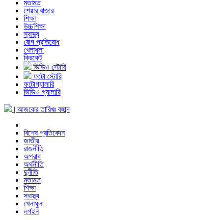
মতামত
শেয়ার বাজার
শিক্ষা
উচ্চশিক্ষা
স্বাস্থ্য
রোগ প্রতিরোধ
খেলাধুলা
ক্রিকেট
ভিডিও স্টোরি
ফটো স্টোরি
ফটোগ্যালারি
ভিডিও গ্যালারি
| আজকের তারিখঃ
বঙ্গাব্দ
বিশেষ প্রতিবেদন
জাতীয়
রাজনীতি
অপরাধ
অর্থনীতি
দুর্নীতি
মতামত
শিক্ষা
স্বাস্থ্য
খেলাধুলা
লগইন