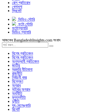
রোগ প্রতিরোধ
খেলাধুলা
ক্রিকেট
ভিডিও স্টোরি
ফটো স্টোরি
ফটোগ্যালারি
ভিডিও গ্যালারি
আজকের BangladeshInsights.com সংবাদ
বিশেষ প্রতিবেদন
বিশেষ প্রতিবেদন
অনুসন্ধানী প্রতিবেদন
জাতীয়
সরকারি নীতিমালা
রাজনীতি
নির্বাচনী খবর
বিশ্লেষণ
অপরাধ
সাইবার অপরাধ
অর্থনীতি
মূল্যস্ফীতি
দুর্নীতি
ঘুষ কেলেঙ্কারি
রিপোর্ট