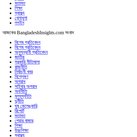
মতামত
শিক্ষা
স্বাস্থ্য
খেলাধুলা
লগইন
আজকের BangladeshInsights.com সংবাদ
বিশেষ প্রতিবেদন
বিশেষ প্রতিবেদন
অনুসন্ধানী প্রতিবেদন
জাতীয়
সরকারি নীতিমালা
রাজনীতি
নির্বাচনী খবর
বিশ্লেষণ
অপরাধ
সাইবার অপরাধ
অর্থনীতি
মূল্যস্ফীতি
দুর্নীতি
ঘুষ কেলেঙ্কারি
রিপোর্ট
মতামত
শেয়ার বাজার
শিক্ষা
উচ্চশিক্ষা
স্বাস্থ্য