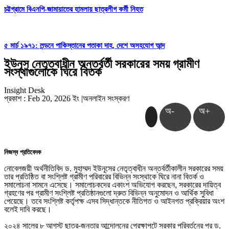
চট্টগ্রামে বিএনপি-জামায়াতের হামলায় ছাত্রলীগ কর্মী নিহত
৫ মার্চ ১৯৭১: লন্ডনে পাকিস্তানের পতাকা দাহ, দেশে অসহযোগ আন্দ
ইউনূস নেতৃত্বাধীন অন্তর্বর্তী সরকারের সময় গ্রামীণ
সংস্থাগুলোকে ঘিরে বিতর্ক
Insight Desk
প্রকাশ : Feb 20, 2026 ইং
|
অনলাইন সংস্করণ
অ-
অ+
নিজস্ব প্রতিবেদক
নোবেলজয়ী অর্থনীতিবিদ ড. মুহাম্মদ ইউনূসের নেতৃত্বাধীন অন্তর্বর্তীকালীন সরকারের সময়
তার প্রতিষ্ঠিত বা সংশ্লিষ্ট গ্রামীণ পরিবারের বিভিন্ন সংস্থাকে ঘিরে নানা বিতর্ক ও
সমালোচনা সামনে এসেছে। সমালোচকদের একাংশ অভিযোগ করছেন, সরকারের দায়িত্ব
গ্রহণের পর গ্রামীণ সংশ্লিষ্ট প্রতিষ্ঠানগুলো দ্রুত বিভিন্ন অনুমোদন ও আর্থিক সুবিধা
পেয়েছে। তবে সংশ্লিষ্ট কর্তৃপক্ষ এসব সিদ্ধান্তকে নীতিগত ও আইনগত প্রক্রিয়ার অংশ
বলেই দাবি করছে।
২০২৪ সালের ৮ আগস্ট ছাত্র-জনতার আন্দোলনের প্রেক্ষাপটে সরকার পরিবর্তনের পর ড.