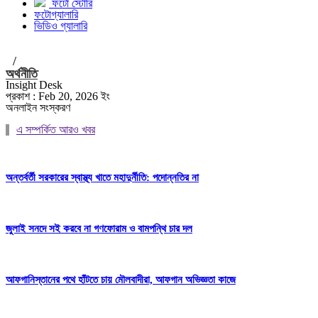
ফটো স্টোরি
ফটোগ্যালারি
ভিডিও গ্যালারি
/
অর্থনীতি
Insight Desk
প্রকাশ : Feb 20, 2026 ইং
অনলাইন সংস্করণ
এ সম্পর্কিত আরও খবর
অন্তর্বর্তী সরকারের স্বাস্থ্য খাতে মহাদুর্নীতি: পদোন্নতির না
জুলাই সনদে সই করবে না গণফোরাম ও বামপন্থি চার দল
আফগানিস্তানের পথে হাঁটতে চায় মৌলবাদীরা, আফগান অভিজ্ঞতা কাজে