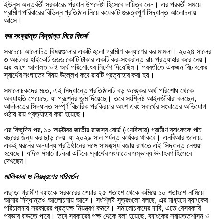
ইউনূস অন্তর্বর্তী সরকারের প্রধান উপদেষ্টা হিসেবে দায়িত্ব নেন। এর পরবর্তী সময়ে
গ্রামীণ পরিবারের বিভিন্ন প্রতিষ্ঠান নিয়ে কয়েকটি গুরুত্বপূর্ণ সিদ্ধান্ত আলোচনায়
আসে।
কর সংক্রান্ত সিদ্ধান্ত নিয়ে বিতর্ক
সবচেয়ে আলোচিত বিষয়গুলোর একটি হলো গ্রামীণ কল্যাণের কর মামলা। ২০২৪ সালের
৩ অক্টোবর হাইকোর্ট ৬৬৬ কোটি টাকার একটি কর-সংক্রান্ত রায় প্রত্যাহার করে নেয়।
এর আগে আদালত ওই অর্থ পরিশোধের নির্দেশ দিয়েছিল। পরবর্তীতে একজন বিচারকের
স্বার্থের সংঘাতের বিষয় উল্লেখ করে রায়টি প্রত্যাহার করা হয়।
সমালোচকদের মতে, এই সিদ্ধান্তে প্রতিষ্ঠানটি বড় অঙ্কের অর্থ পরিশোধ থেকে
অব্যাহতি পেয়েছে, যা প্রশ্নের জন্ম দিয়েছে। তবে সংশ্লিষ্ট আইনজীবীরা বলছেন,
আদালতের সিদ্ধান্ত সম্পূর্ণ বিচারিক প্রক্রিয়ার অংশ এবং স্বার্থের সংঘাতের অভিযোগ
ওঠায় রায় প্রত্যাহার করা হয়েছে।
এর কিছুদিন পর, ১০ অক্টোবর জাতীয় রাজস্ব বোর্ড (এনবিআর) গ্রামীণ ব্যাংককে পাঁচ
বছরের জন্য কর ছাড় দেয়, যা ২০২৯ সাল পর্যন্ত কার্যকর থাকবে। এনবিআর জানায়,
একই ধরনের অন্যান্য প্রতিষ্ঠানের সঙ্গে সামঞ্জস্য বজায় রাখতে এই সিদ্ধান্ত নেওয়া
হয়েছে। যদিও সমালোচকরা এটিকে স্বার্থের সংঘাতের সম্ভাব্য উদাহরণ হিসেবে
দেখছেন।
মালিকানা ও নিয়ন্ত্রণের পরিবর্তন
এছাড়া গ্রামীণ ব্যাংকে সরকারের শেয়ার ২৫ শতাংশ থেকে কমিয়ে ১০ শতাংশে নামিয়ে
আনার সিদ্ধান্তও আলোচনায় আসে। সংশ্লিষ্ট সূত্রগুলো বলছে, এর মাধ্যমে ব্যাংকের
পরিচালনায় সরকারের প্রত্যক্ষ নিয়ন্ত্রণ কমবে। সমালোচকদের দাবি, এতে বেসরকারি
প্রভাব বাড়তে পারে। তবে সরকারের পক্ষ থেকে বলা হয়েছে, ব্যাংকের স্বায়ত্তশাসন ও