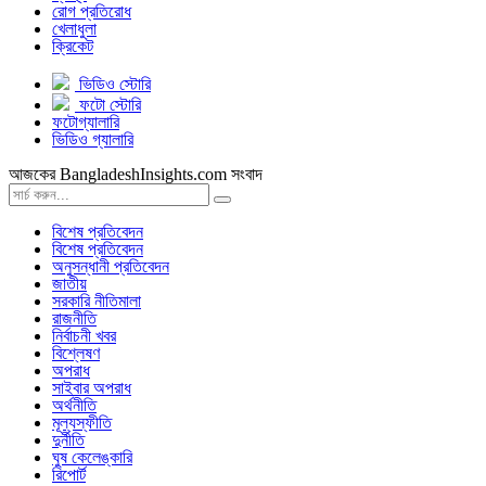
রোগ প্রতিরোধ
খেলাধুলা
ক্রিকেট
ভিডিও স্টোরি
ফটো স্টোরি
ফটোগ্যালারি
ভিডিও গ্যালারি
আজকের BangladeshInsights.com সংবাদ
বিশেষ প্রতিবেদন
বিশেষ প্রতিবেদন
অনুসন্ধানী প্রতিবেদন
জাতীয়
সরকারি নীতিমালা
রাজনীতি
নির্বাচনী খবর
বিশ্লেষণ
অপরাধ
সাইবার অপরাধ
অর্থনীতি
মূল্যস্ফীতি
দুর্নীতি
ঘুষ কেলেঙ্কারি
রিপোর্ট