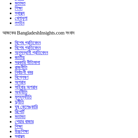
মতামত
শিক্ষা
স্বাস্থ্য
খেলাধুলা
লগইন
আজকের BangladeshInsights.com সংবাদ
বিশেষ প্রতিবেদন
বিশেষ প্রতিবেদন
অনুসন্ধানী প্রতিবেদন
জাতীয়
সরকারি নীতিমালা
রাজনীতি
নির্বাচনী খবর
বিশ্লেষণ
অপরাধ
সাইবার অপরাধ
অর্থনীতি
মূল্যস্ফীতি
দুর্নীতি
ঘুষ কেলেঙ্কারি
রিপোর্ট
মতামত
শেয়ার বাজার
শিক্ষা
উচ্চশিক্ষা
স্বাস্থ্য