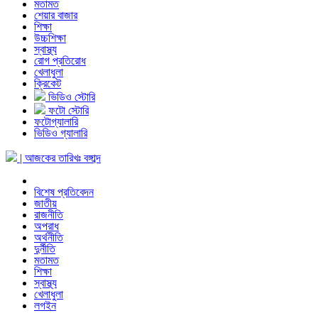
মতামত
শেয়ার বাজার
শিক্ষা
উচ্চশিক্ষা
স্বাস্থ্য
রোগ প্রতিরোধ
খেলাধুলা
ক্রিকেট
ভিডিও স্টোরি
ফটো স্টোরি
ফটোগ্যালারি
ভিডিও গ্যালারি
| আজকের তারিখঃ
বঙ্গাব্দ
বিশেষ প্রতিবেদন
জাতীয়
রাজনীতি
অপরাধ
অর্থনীতি
দুর্নীতি
মতামত
শিক্ষা
স্বাস্থ্য
খেলাধুলা
লগইন