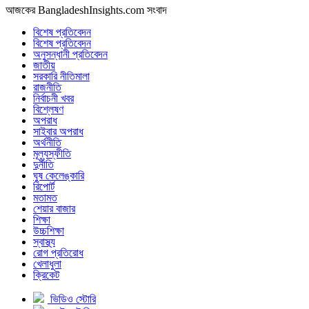
আজকের BangladeshInsights.com সংবাদ
বিশেষ প্রতিবেদন
বিশেষ প্রতিবেদন
অনুসন্ধানী প্রতিবেদন
জাতীয়
সরকারি নীতিমালা
রাজনীতি
নির্বাচনী খবর
বিশ্লেষণ
অপরাধ
সাইবার অপরাধ
অর্থনীতি
মূল্যস্ফীতি
দুর্নীতি
ঘুষ কেলেঙ্কারি
রিপোর্ট
মতামত
শেয়ার বাজার
শিক্ষা
উচ্চশিক্ষা
স্বাস্থ্য
রোগ প্রতিরোধ
খেলাধুলা
ক্রিকেট
ভিডিও স্টোরি