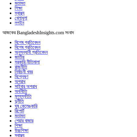
মতামত
শিক্ষা
স্বাস্থ্য
খেলাধুলা
লগইন
আজকের BangladeshInsights.com সংবাদ
বিশেষ প্রতিবেদন
বিশেষ প্রতিবেদন
অনুসন্ধানী প্রতিবেদন
জাতীয়
সরকারি নীতিমালা
রাজনীতি
নির্বাচনী খবর
বিশ্লেষণ
অপরাধ
সাইবার অপরাধ
অর্থনীতি
মূল্যস্ফীতি
দুর্নীতি
ঘুষ কেলেঙ্কারি
রিপোর্ট
মতামত
শেয়ার বাজার
শিক্ষা
উচ্চশিক্ষা
স্বাস্থ্য