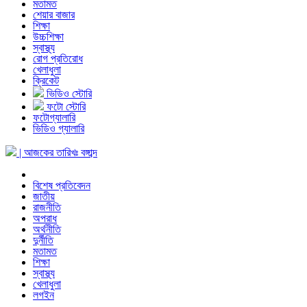
মতামত
শেয়ার বাজার
শিক্ষা
উচ্চশিক্ষা
স্বাস্থ্য
রোগ প্রতিরোধ
খেলাধুলা
ক্রিকেট
ভিডিও স্টোরি
ফটো স্টোরি
ফটোগ্যালারি
ভিডিও গ্যালারি
| আজকের তারিখঃ
বঙ্গাব্দ
বিশেষ প্রতিবেদন
জাতীয়
রাজনীতি
অপরাধ
অর্থনীতি
দুর্নীতি
মতামত
শিক্ষা
স্বাস্থ্য
খেলাধুলা
লগইন