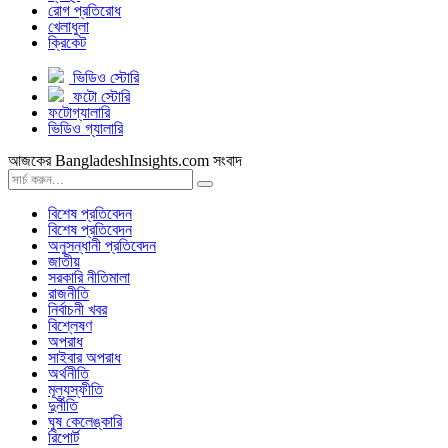
রোগ প্রতিরোধ
খেলাধুলা
ক্রিকেট
ভিডিও স্টোরি
ফটো স্টোরি
ফটোগ্যালারি
ভিডিও গ্যালারি
আজকের BangladeshInsights.com সংবাদ
বিশেষ প্রতিবেদন
বিশেষ প্রতিবেদন
অনুসন্ধানী প্রতিবেদন
জাতীয়
সরকারি নীতিমালা
রাজনীতি
নির্বাচনী খবর
বিশ্লেষণ
অপরাধ
সাইবার অপরাধ
অর্থনীতি
মূল্যস্ফীতি
দুর্নীতি
ঘুষ কেলেঙ্কারি
রিপোর্ট