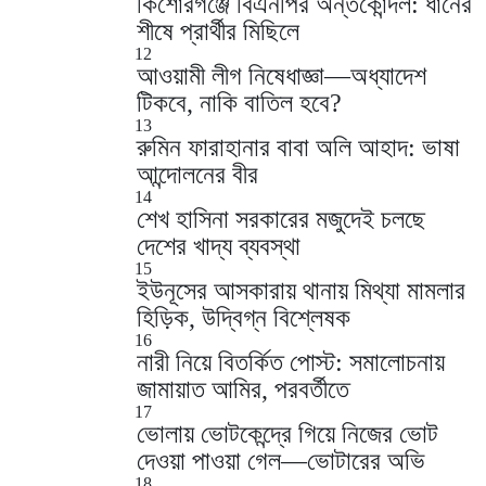
কিশোরগঞ্জে বিএনপির অন্তর্কোন্দল: ধানের
শীষে প্রার্থীর মিছিলে
12
আওয়ামী লীগ নিষেধাজ্ঞা—অধ্যাদেশ
টিকবে, নাকি বাতিল হবে?
13
রুমিন ফারাহানার বাবা অলি আহাদ: ভাষা
আন্দোলনের বীর
14
শেখ হাসিনা সরকারের মজুদেই চলছে
দেশের খাদ্য ব্যবস্থা
15
ইউনূসের আসকারায় থানায় মিথ্যা মামলার
হিড়িক, উদ্বিগ্ন বিশ্লেষক
16
নারী নিয়ে বিতর্কিত পোস্ট: সমালোচনায়
জামায়াত আমির, পরবর্তীতে
17
ভোলায় ভোটকেন্দ্রে গিয়ে নিজের ভোট
দেওয়া পাওয়া গেল—ভোটারের অভি
18