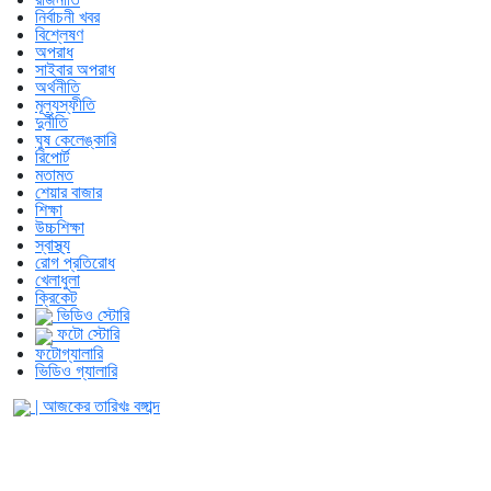
নির্বাচনী খবর
বিশ্লেষণ
অপরাধ
সাইবার অপরাধ
অর্থনীতি
মূল্যস্ফীতি
দুর্নীতি
ঘুষ কেলেঙ্কারি
রিপোর্ট
মতামত
শেয়ার বাজার
শিক্ষা
উচ্চশিক্ষা
স্বাস্থ্য
রোগ প্রতিরোধ
খেলাধুলা
ক্রিকেট
ভিডিও স্টোরি
ফটো স্টোরি
ফটোগ্যালারি
ভিডিও গ্যালারি
| আজকের তারিখঃ
বঙ্গাব্দ