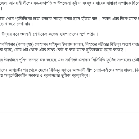
উপজেলা আওয়ামী লীগের সহ-সভাপতি ও উপজেলা ক্রীড়া সংস্থার সাবেক সাধারণ সম্পাদক ছি
ে।
াজ শেষে প্রতিদিনের মতো রাজ্জাক সাহেব বাসার ছাদে হাঁটতে যান। সকাল ৯টার দিকে তাকে না
পড়ে থাকতে দেখা যায়।
শ উদ্ধার করে ওসমানী মেডিকেল কলেজ হাসপাতালের মর্গে পাঠায়।
কমিশনার (গণমাধ্যম) মোহাম্মদ সাইফুল ইসলাম জানান, নিহতের শরীরের বিভিন্ন অংশে ধারা
রা হচ্ছে, ভোর ৬টা থেকে ৯টার মধ্যে কেউ বা কারা তাকে ছুরিকাঘাতে হত্যা করেছে।
য উদঘাটনে পুলিশ তদন্ত শুরু করেছে এবং সংশ্লিষ্ট এলাকার সিসিটিভি ফুটেজ সংগ্রহের চেষ্
র আগস্টের পর থেকে দেশের বিভিন্ন স্থানে আওয়ামী লীগ নেতা-কর্মীদের ওপর হামলা, নির্
 অন্তর্বর্তীকালীন সরকার ও প্রশাসনের ভূমিকা প্রশ্নবিদ্ধ।