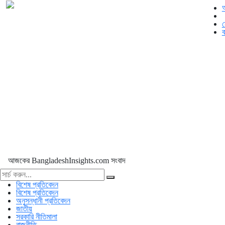
স
ব
আজকের BangladeshInsights.com সংবাদ
বিশেষ প্রতিবেদন
বিশেষ প্রতিবেদন
অনুসন্ধানী প্রতিবেদন
জাতীয়
সরকারি নীতিমালা
রাজনীতি