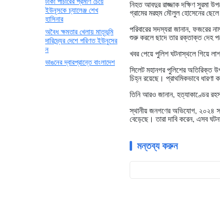
টাকা পাচারের প্রমাণ চেয়ে
নিহত আবদুর রাজ্জাক দক্ষিণ সুরমা 
ইউনূসকে চ্যালেঞ্জ শেখ
গ্রামের মরহুম মৌলুল হোসেনের ছেল
হাসিনার
পরিবারের সদস্যরা জানান, ফজরের নাম
অবৈধ ক্ষমতার খেলায় মাতৃভূমি
শুরু করলে ছাদে তার রক্তাক্ত দেহ 
দারিদ্র্যের দেশে পরিণত ইউনুসের
ন
খবর পেয়ে পুলিশ ঘটনাস্থলে গিয়ে লা
ভাঙনের দ্বারপ্রান্তে বাংলাদেশ
সিলেট মহানগর পুলিশের অতিরিক্ত উপ
চিহ্ন রয়েছে। প্রাথমিকভাবে ধারণা ক
তিনি আরও জানান, হত্যাকাণ্ডের রহস্
স্থানীয় জনগণের অভিযোগ, ২০২৪ সালে
বেড়েছে। তারা দাবি করেন, এসব ঘটনায়
মন্তব্য করুন