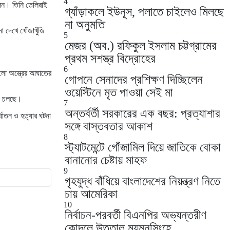
4
লেন। তিনি তেলিরাই
গ্যাঁড়াকলে ইউনূস, পলাতে চাইলেও মিলছে
না অনুমতি
 দেখে খোঁজাখুঁজি
5
মেজর (অব.) রফিকুল ইসলাম চট্টগ্রামের
প্রথম সশস্ত্র বিদ্রোহের
6
লো অস্ত্রের আঘাতের
গোপনে সেনাদের প্রশিক্ষণ দিচ্ছিলেন
ওয়েস্টিনে মৃত পাওয়া সেই মা
টা চলছে।
7
অন্তর্বর্তী সরকারের এক বছর: প্রত্যাশার
যাতন ও হত্যার ঘটনা
সঙ্গে বাস্তবতার আকাশ
8
স্ট্যাটমেন্টে গোঁজামিল দিয়ে জাতিকে বোকা
বানানোর চেষ্টায় মাহফ
9
গৃহযুদ্ধ বাঁধিয়ে বাংলাদেশের নিয়ন্ত্রণ নিতে
চায় আমেরিকা
10
নির্বাচন-পরবর্তী বিএনপির অভ্যন্তরীণ
কোন্দলে উত্তাল ময়মনসিংহে