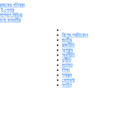
আজকের পত্রিকা
ই-পেপার
োশ্যাল মিডিয়া
াংলা কনভার্টার
বিশেষ প্রতিবেদন
জাতীয়
রাজনীতি
অপরাধ
অর্থনীতি
দুর্নীতি
মতামত
শিক্ষা
স্বাস্থ্য
খেলাধুলা
লগইন