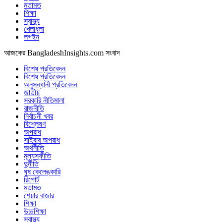
মতামত
শিক্ষা
স্বাস্থ্য
খেলাধুলা
লগইন
আজকের BangladeshInsights.com সংবাদ
বিশেষ প্রতিবেদন
বিশেষ প্রতিবেদন
অনুসন্ধানী প্রতিবেদন
জাতীয়
সরকারি নীতিমালা
রাজনীতি
নির্বাচনী খবর
বিশ্লেষণ
অপরাধ
সাইবার অপরাধ
অর্থনীতি
মূল্যস্ফীতি
দুর্নীতি
ঘুষ কেলেঙ্কারি
রিপোর্ট
মতামত
শেয়ার বাজার
শিক্ষা
উচ্চশিক্ষা
স্বাস্থ্য