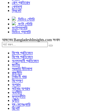
রোগ প্রতিরোধ
খেলাধুলা
ক্রিকেট
ভিডিও স্টোরি
ফটো স্টোরি
ফটোগ্যালারি
ভিডিও গ্যালারি
আজকের BangladeshInsights.com সংবাদ
বিশেষ প্রতিবেদন
বিশেষ প্রতিবেদন
অনুসন্ধানী প্রতিবেদন
জাতীয়
সরকারি নীতিমালা
রাজনীতি
নির্বাচনী খবর
বিশ্লেষণ
অপরাধ
সাইবার অপরাধ
অর্থনীতি
মূল্যস্ফীতি
দুর্নীতি
ঘুষ কেলেঙ্কারি
রিপোর্ট