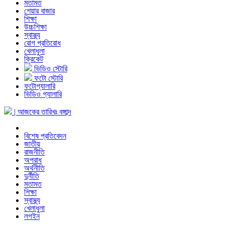
মতামত
শেয়ার বাজার
শিক্ষা
উচ্চশিক্ষা
স্বাস্থ্য
রোগ প্রতিরোধ
খেলাধুলা
ক্রিকেট
ভিডিও স্টোরি
ফটো স্টোরি
ফটোগ্যালারি
ভিডিও গ্যালারি
| আজকের তারিখঃ
বঙ্গাব্দ
বিশেষ প্রতিবেদন
জাতীয়
রাজনীতি
অপরাধ
অর্থনীতি
দুর্নীতি
মতামত
শিক্ষা
স্বাস্থ্য
খেলাধুলা
লগইন