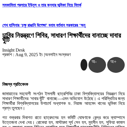
সমকামিতা প্রসারে ইউনূস ও তার কন্যার ভূমিকা নিয়ে বিতর্ক
শেখ হাসিনার ‘চক্ষু রাঙানি উপেক্ষা’ বনাম বর্তমান সরকারের ‘অনু
ঢাবির নিয়ন্ত্রণে শিবির, সাধারণ শিক্ষার্থীদের বানাচ্ছে দাবার
ঘুঁটি
Insight Desk
প্রকাশ : Aug 9, 2025 ইং
|
অনলাইন সংস্করণ
অ-
অ+
নিজস্ব প্রতিবেদক
জামায়াতের সহযোগী সংগঠন ইসলামী ছাত্রশিবির ঢাকা বিশ্ববিদ্যালয়ের নিয়ন্ত্রণ নিয়ে
সাধারণ শিক্ষার্থীদের ‘দাবার ঘুঁটি’ বানাচ্ছে—এমন অভিযোগ উঠেছে। এ পরিস্থিতির জন্য
শিক্ষার্থীরা বিশ্ববিদ্যালয়ের উপাচার্য অধ্যাপক ড. নিয়াজ আহমেদ খানের ভূমিকা নিয়ে
প্রশ্ন তুলছেন।
গত শুক্রবার দিবাগত রাতে ছাত্রদলের হল কমিটি ঘোষণাকে কেন্দ্র করে ক্যাম্পাসে
উত্তেজনা দেখা দেয়। রোকেয়া হল, মাস্টারদা সূর্য সেন হল, মুহসীন হল, সুফিয়া কামাল
হল ও বঙ্গমাতা হলসহ বিভিন্ন আবাসিক হলে শিক্ষার্থীরা ছাত্ররাজনীতি নিষিদ্ধের দাবিতে