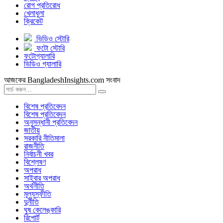
রোগ প্রতিরোধ
খেলাধুলা
ক্রিকেট
ভিডিও স্টোরি
ফটো স্টোরি
ফটোগ্যালারি
ভিডিও গ্যালারি
আজকের BangladeshInsights.com সংবাদ
বিশেষ প্রতিবেদন
বিশেষ প্রতিবেদন
অনুসন্ধানী প্রতিবেদন
জাতীয়
সরকারি নীতিমালা
রাজনীতি
নির্বাচনী খবর
বিশ্লেষণ
অপরাধ
সাইবার অপরাধ
অর্থনীতি
মূল্যস্ফীতি
দুর্নীতি
ঘুষ কেলেঙ্কারি
রিপোর্ট