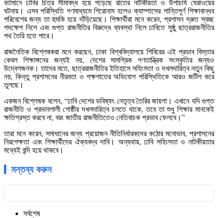
বর্তমানে ঢাবির চিত্র সীমাবদ্ধ হয়ে পড়েছে রাতের নাটকীয়তা ও উপাচার্য ঘেরাওয়ের
ঘটনায়। এসব পরিস্থিতি গণমাধ্যমে শিরোনাম হলেও ক্যাম্পাসের শান্তিপূর্ণ শিক্ষাবান্ধব
পরিবেশের জন্য তা হুমকি হয়ে দাঁড়িয়েছে। শিক্ষার্থীরা মনে করেন, প্রশাসন দ্রুত স্বচ্ছ
পদক্ষেপ নিলে এবং গুপ্ত রাজনীতির বিরুদ্ধে ব্যবস্থা নিলে ঢাবিতে সুষ্ঠু ছাত্ররাজনীতির
পথ তৈরি হতে পারে।
রাজনৈতিক বিশ্লেষকরা মনে করছেন, ঢাকা বিশ্ববিদ্যালয়ে শিবিরের এই প্রভাব বিস্তার
কেবল শিক্ষাঙ্গনের জন্যই নয়, দেশের সামগ্রিক গণতান্ত্রিক সংস্কৃতির জন্যও
উদ্বেগজনক। তাদের মতে, ছাত্ররাজনীতির ইতিহাসে সহিংসতা ও দখলদারিত্ব নতুন কিছু
নয়, কিন্তু প্রশাসনের নীরবতা ও পক্ষপাতের অভিযোগ পরিস্থিতিকে আরও জটিল করে
তুলছে।
একজন বিশ্লেষক বলেন, “ঢাবি দেশের ভবিষ্যৎ নেতৃত্ব তৈরির জায়গা। এখানে যদি গুপ্ত
রাজনীতি ও প্রভাবশালী গোষ্ঠীর দখলদারিত্ব চলতে থাকে, তবে তা শুধু শিক্ষার মানকেই
ক্ষতিগ্রস্ত করবে না, বরং জাতীয় রাজনীতিতেও নেতিবাচক প্রভাব ফেলবে।”
তারা মনে করেন, সমাধানের জন্য প্রয়োজন নীতিনির্ধারকদের কঠোর মনোভাব, প্রশাসনের
নিরপেক্ষতা এবং শিক্ষার্থীদের ঐক্যবদ্ধ দাবি। অন্যথায়, ঢাবি সহিংসতা ও নাটকীয়তার
মধ্যেই বন্দি হয়ে থাকবে।
মন্তব্য করুন
সর্বশেষ