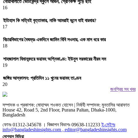
নোয়াখালীতে ভোটকেন্দ্র স্কুলে আগুন, শ্রেণিকক্ষ পুড়ে ছাই
16
ইতিহাস কি সত্যিই বৃত্তাকার, নাকি আমরাই ভুলে যাই বারবার?
17
বিচারবিভাগের বৈষম্যঃ একদিনে জামিন বিবি সওদার, এক মাস ধরে কার
18
শাহজালাল বিমানবন্দরে ভয়াবহ অগ্নিকাণ্ড: ইউনুস সরকারের নীরব সম
19
জঙ্গির আস্ফালন: প্রতিদিন ১১ খুনের ভয়াবহ তাণ্ডব
20
জনপ্রিয় সব খবর
সম্পাদক ও প্রকাশক: মোহাম্মদ শওকত হোসেন | নির্বাহী সম্পাদক: মুনতাসির আরাফাত
House 42, Road 5, 2nd Floor, Purana Paltan, Dhaka-1000,
Bangladesh
ফোনঃ 01312-345678 । বিজ্ঞাপন বিভাগঃ 09638-112233
ই-মেইলঃ
info@bangladeshinsights.com , editor@bangladeshinsights.com
সোশ্যাল মিডিয়া