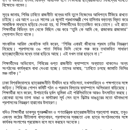
বিক্ষোভে নামেন।
সূত্র জানায়, শিবির ঢাবিতে রাজনীতি বন্ধের দাবি তুলে নিজেদের আধিপত্য টিকিয়ে রাখতে
চাইছে। এর আগে ২০২৪ সালের ১৪ জুলাই প্রধানমন্ত্রী শেখ হাসিনার বক্তব্য বিকৃত করে
সামাজিক মাধ্যমে ছড়িয়ে দেওয়া হয়, যা শিক্ষার্থীদের উত্তেজিত করে তোলে। ওই রাতে
শিক্ষার্থীরা বিভিন্ন হল থেকে মিছিল বের করে “তুমি কে আমি কে, রাজাকার রাজাকার”
স্লোগান দিতে থাকে।
সাংবাদিক আরিফ জেবতিক দাবি করেন, “শিবির এবারই জীবনের প্রথম ঢাবির নিয়ন্ত্রণ
নিয়েছে। প্রশাসনের ৩৬ পাতা সিভির ভিসি থেকে শুরু করে তথাকথিত সাধারণ
ছাত্রছাত্রীদের মধ্যে তারা ছড়িয়ে আছে। এই দখল তারা ছাড়বে না।”
শিক্ষার্থীদের অভিযোগ, শিবিরের গুপ্ত রাজনীতি ক্যাম্পাসে অব্যাহত থাকলেও অন্য
সংগঠনের কার্যক্রমে বাধা দেওয়া হচ্ছে। তাদের ভাষায়, “ঢাবিতে চলছে জামাতি ভিসির
মঞ্চ নাটক।”
ঢাকা বিশ্ববিদ্যালয়ে ছাত্ররাজনীতি দীর্ঘদিন ধরে সহিংসতা, দখলদারিত্ব ও পক্ষপাতের সঙ্গে
জড়িত। শিবিরের গোপন কমিটি গঠন ও প্রভাব বিস্তার ক্যাম্পাসে অস্থিরতা বাড়িয়েছে।
শিক্ষার্থীরা মনে করেন, উপাচার্যের দুর্বল ভূমিকা এই পরিস্থিতিকে আরও উৎসাহিত করছে।
রোকেয়া হলের তালা ভাঙা ও মাস্টারদা সূর্য সেন হলে ফিল্টার ভাঙচুরের মতো ঘটনাগুলো
প্রশাসনের নিয়ন্ত্রণ হারানোর উদাহরণ।
যদিও শিক্ষার্থীরা ডাকসুর পুনরুজ্জীবন ও গণতান্ত্রিক ছাত্ররাজনীতির প্রত্যাশা করছে, তবুও
এজন্য কঠোর নীতিমালা বাস্তবায়ন, প্রশাসনের স্বচ্ছতা এবং ছাত্র সংগঠনগুলোর সঙ্গে
কার্যকর সংলাপের প্রয়োজন বলে মনে করছেন অনেকে।