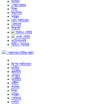
মতামত
শেয়ার বাজার
শিক্ষা
উচ্চশিক্ষা
স্বাস্থ্য
রোগ প্রতিরোধ
খেলাধুলা
ক্রিকেট
ভিডিও স্টোরি
ফটো স্টোরি
ফটোগ্যালারি
ভিডিও গ্যালারি
| আজকের তারিখঃ
বঙ্গাব্দ
বিশেষ প্রতিবেদন
জাতীয়
রাজনীতি
অপরাধ
অর্থনীতি
দুর্নীতি
মতামত
শিক্ষা
স্বাস্থ্য
খেলাধুলা
লগইন