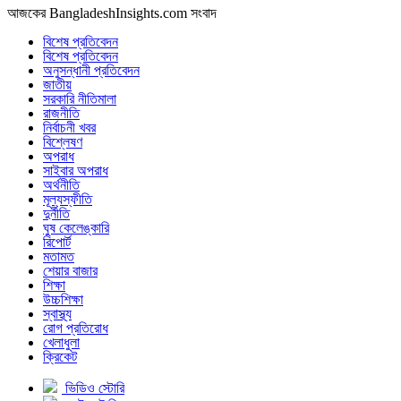
আজকের BangladeshInsights.com সংবাদ
বিশেষ প্রতিবেদন
বিশেষ প্রতিবেদন
অনুসন্ধানী প্রতিবেদন
জাতীয়
সরকারি নীতিমালা
রাজনীতি
নির্বাচনী খবর
বিশ্লেষণ
অপরাধ
সাইবার অপরাধ
অর্থনীতি
মূল্যস্ফীতি
দুর্নীতি
ঘুষ কেলেঙ্কারি
রিপোর্ট
মতামত
শেয়ার বাজার
শিক্ষা
উচ্চশিক্ষা
স্বাস্থ্য
রোগ প্রতিরোধ
খেলাধুলা
ক্রিকেট
ভিডিও স্টোরি