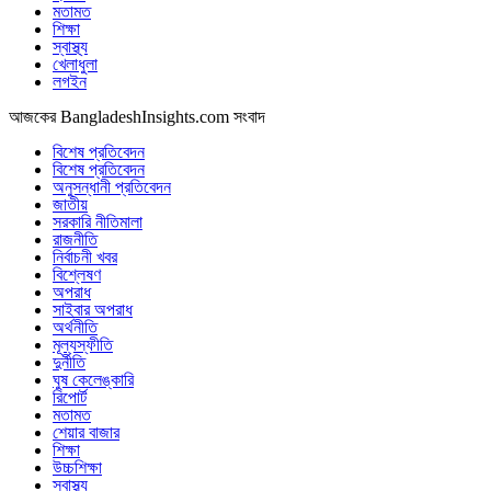
মতামত
শিক্ষা
স্বাস্থ্য
খেলাধুলা
লগইন
আজকের BangladeshInsights.com সংবাদ
বিশেষ প্রতিবেদন
বিশেষ প্রতিবেদন
অনুসন্ধানী প্রতিবেদন
জাতীয়
সরকারি নীতিমালা
রাজনীতি
নির্বাচনী খবর
বিশ্লেষণ
অপরাধ
সাইবার অপরাধ
অর্থনীতি
মূল্যস্ফীতি
দুর্নীতি
ঘুষ কেলেঙ্কারি
রিপোর্ট
মতামত
শেয়ার বাজার
শিক্ষা
উচ্চশিক্ষা
স্বাস্থ্য