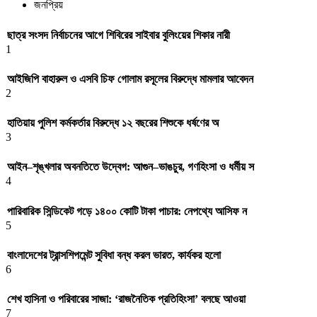
জনপ্রিয়
ছাত্র সংসদ নির্বাচনের আগে শিবিরের সাইবার বুলিংয়ের শিকার নারী
1
আইজিপি বাহারুল ও এসবি চিফ গোলাম রসূলের বিরুদ্ধে মামলার আবেদন
2
হাতিয়ায় পুলিশ কর্মকর্তার বিরুদ্ধে ১২ বছরের শিশুকে ধর্ষণের অ
3
আইন–শৃঙ্খলার অবনতিতে উদ্বেগ: আগুন–ভাঙচুর, গণহিংসা ও ধর্মীয় স
4
পারিবারিক সিন্ডিকেট গড়ে ১৪০০ কোটি টাকা পাচার: নেপথ্যে আসিফ ন
5
বাংলাদেশের ট্রান্সশিপমেন্ট সুবিধা বন্ধ করল ভারত, কার্যকর হলো
6
শেখ হাসিনা ও পরিবারের সাজা: ‘রাজনৈতিক প্রতিহিংসা’ বলছে আওয়া
7