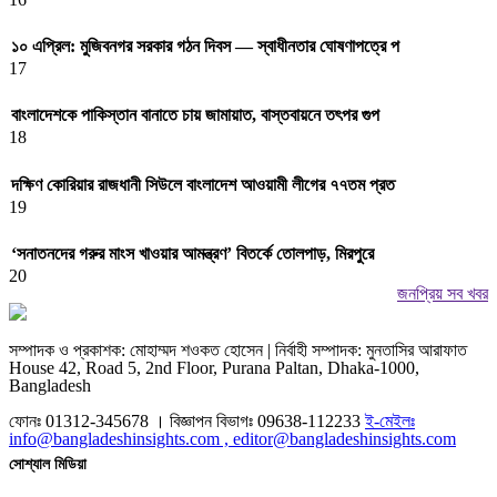
১০ এপ্রিল: মুজিবনগর সরকার গঠন দিবস — স্বাধীনতার ঘোষণাপত্রে প
17
বাংলাদেশকে পাকিস্তান বানাতে চায় জামায়াত, বাস্তবায়নে তৎপর গুপ
18
দক্ষিণ কোরিয়ার রাজধানী সিউলে বাংলাদেশ আওয়ামী লীগের ৭৭তম প্রত
19
‘সনাতনদের গরুর মাংস খাওয়ার আমন্ত্রণ’ বিতর্কে তোলপাড়, মিরপুরে
20
জনপ্রিয় সব খবর
সম্পাদক ও প্রকাশক: মোহাম্মদ শওকত হোসেন | নির্বাহী সম্পাদক: মুনতাসির আরাফাত
House 42, Road 5, 2nd Floor, Purana Paltan, Dhaka-1000,
Bangladesh
ফোনঃ 01312-345678 । বিজ্ঞাপন বিভাগঃ 09638-112233
ই-মেইলঃ
info@bangladeshinsights.com , editor@bangladeshinsights.com
সোশ্যাল মিডিয়া