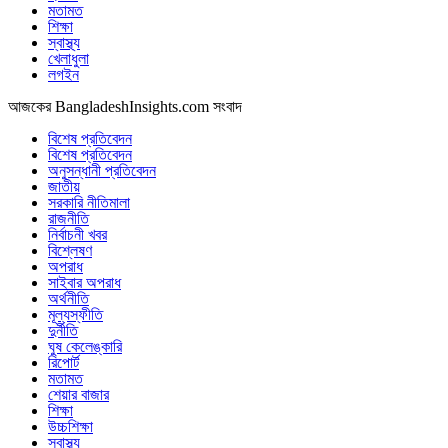
মতামত
শিক্ষা
স্বাস্থ্য
খেলাধুলা
লগইন
আজকের BangladeshInsights.com সংবাদ
বিশেষ প্রতিবেদন
বিশেষ প্রতিবেদন
অনুসন্ধানী প্রতিবেদন
জাতীয়
সরকারি নীতিমালা
রাজনীতি
নির্বাচনী খবর
বিশ্লেষণ
অপরাধ
সাইবার অপরাধ
অর্থনীতি
মূল্যস্ফীতি
দুর্নীতি
ঘুষ কেলেঙ্কারি
রিপোর্ট
মতামত
শেয়ার বাজার
শিক্ষা
উচ্চশিক্ষা
স্বাস্থ্য