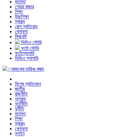
মতামত
শেয়ার বাজার
শিক্ষা
উচ্চশিক্ষা
স্বাস্থ্য
রোগ প্রতিরোধ
খেলাধুলা
ক্রিকেট
ভিডিও স্টোরি
ফটো স্টোরি
ফটোগ্যালারি
ভিডিও গ্যালারি
| আজকের তারিখঃ
বঙ্গাব্দ
বিশেষ প্রতিবেদন
জাতীয়
রাজনীতি
অপরাধ
অর্থনীতি
দুর্নীতি
মতামত
শিক্ষা
স্বাস্থ্য
খেলাধুলা
লগইন