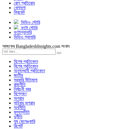
রোগ প্রতিরোধ
খেলাধুলা
ক্রিকেট
ভিডিও স্টোরি
ফটো স্টোরি
ফটোগ্যালারি
ভিডিও গ্যালারি
আজকের BangladeshInsights.com সংবাদ
বিশেষ প্রতিবেদন
বিশেষ প্রতিবেদন
অনুসন্ধানী প্রতিবেদন
জাতীয়
সরকারি নীতিমালা
রাজনীতি
নির্বাচনী খবর
বিশ্লেষণ
অপরাধ
সাইবার অপরাধ
অর্থনীতি
মূল্যস্ফীতি
দুর্নীতি
ঘুষ কেলেঙ্কারি
রিপোর্ট