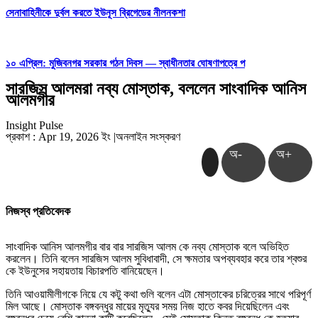
সেনাবাহিনীকে দুর্বল করতে ইউনূস ব্রিগেডের নীলনকশা
১০ এপ্রিল: মুজিবনগর সরকার গঠন দিবস — স্বাধীনতার ঘোষণাপত্রে প
সারজিস আলমরা নব্য মোস্তাক, বললেন সাংবাদিক আনিস
আলমগীর
Insight Pulse
প্রকাশ : Apr 19, 2026 ইং
|
অনলাইন সংস্করণ
অ-
অ+
নিজস্ব প্রতিবেদক
সাংবাদিক আনিস আলমগীর বার বার সারজিস আলম কে নব্য মোস্তাক বলে অভিহিত
করলেন।
তিনি বলেন সারজিস আলম সুবিধাবাদী, সে ক্ষমতার অপব্যবহার করে তার শ্বশুর
কে ইউনুসের সহায়তায় বিচারপতি বানিয়েছেন।
তিনি আওয়ামীলীগকে নিয়ে যে কটু কথা গুলি বলেন এটা মোস্তাকের চরিত্রের সাথে পরিপূর্ণ
মিল আছে। মোস্তাক বঙ্গবন্ধুর মায়ের মৃত্যুর সময় নিজ হাতে কবর দিয়েছিলেন এবং
বঙ্গবন্ধুর চেয়ে বেশি কান্না কাটি করেছিলেন, সেই মোস্তাক কিন্তু বঙ্গবন্ধু কে হত্যার