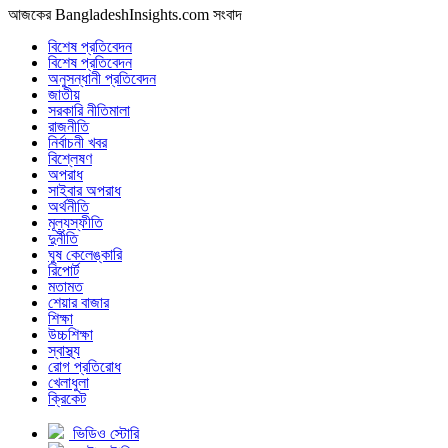
আজকের BangladeshInsights.com সংবাদ
বিশেষ প্রতিবেদন
বিশেষ প্রতিবেদন
অনুসন্ধানী প্রতিবেদন
জাতীয়
সরকারি নীতিমালা
রাজনীতি
নির্বাচনী খবর
বিশ্লেষণ
অপরাধ
সাইবার অপরাধ
অর্থনীতি
মূল্যস্ফীতি
দুর্নীতি
ঘুষ কেলেঙ্কারি
রিপোর্ট
মতামত
শেয়ার বাজার
শিক্ষা
উচ্চশিক্ষা
স্বাস্থ্য
রোগ প্রতিরোধ
খেলাধুলা
ক্রিকেট
ভিডিও স্টোরি