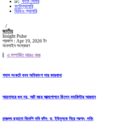
ফটো স্টোরি
ফটোগ্যালারি
ভিডিও গ্যালারি
/
জাতীয়
Insight Pulse
প্রকাশ : Apr 19, 2026 ইং
অনলাইন সংস্করণ
এ সম্পর্কিত আরও খবর
গ্যাস সংকটে বন্ধ অধিকাংশ সার কারখানা
আয়নাঘরে গুম নয়, আট বছর আত্মগোপনে ছিলেন ব্যারিস্টার আরমান
চাঞ্চল্য ছড়ানো বিদেশি নথি ফাঁস: ড. ইউনূসকে ঘিরে প্রশ্ন, লবিং