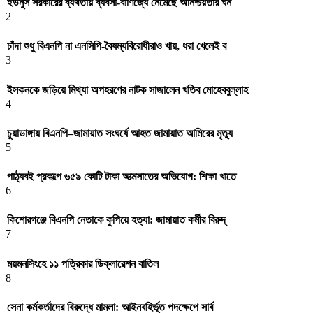
ইউনুস সরকারের ব্যর্থতায় ব্যবসা-বাণিজ্যে নেমেছে অনিশ্চয়তার ঘন
2
চাঁদা শুধু বিএনপি না এনসিপি-বৈষম্যবিরোধীরাও খায়, ধরা খেলেই ব
3
ইসকনকে জড়িয়ে মিথ্যা অপহরণের নাটক সাজালেন খতিব মোহেববুল্লাহ
4
চুয়াডাঙ্গায় বিএনপি–জামায়াত সংঘর্ষে আহত জামায়াত আমিরের মৃত্যু
5
পাঠ্যবই প্রকল্পে ৬৫৯ কোটি টাকা আত্মসাতের অভিযোগ: শিক্ষা খাতে
6
কিশোরগঞ্জে বিএনপি নেতাকে কুপিয়ে হত্যা: জামায়াত কর্মীর বিরুদ্
7
ময়মনসিংহে ১১ পত্রিকার ডিক্লারেশন বাতিল
8
সেনা কর্মকর্তাদের বিরুদ্ধে মামলা: আইনবহির্ভূত পদক্ষেপে সার্ব