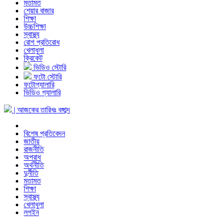
মতামত
শেয়ার বাজার
শিক্ষা
উচ্চশিক্ষা
স্বাস্থ্য
রোগ প্রতিরোধ
খেলাধুলা
ক্রিকেট
ভিডিও স্টোরি
ফটো স্টোরি
ফটোগ্যালারি
ভিডিও গ্যালারি
| আজকের তারিখঃ
বঙ্গাব্দ
বিশেষ প্রতিবেদন
জাতীয়
রাজনীতি
অপরাধ
অর্থনীতি
দুর্নীতি
মতামত
শিক্ষা
স্বাস্থ্য
খেলাধুলা
লগইন