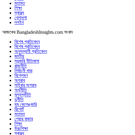
মতামত
শিক্ষা
স্বাস্থ্য
খেলাধুলা
লগইন
আজকের BangladeshInsights.com সংবাদ
বিশেষ প্রতিবেদন
বিশেষ প্রতিবেদন
অনুসন্ধানী প্রতিবেদন
জাতীয়
সরকারি নীতিমালা
রাজনীতি
নির্বাচনী খবর
বিশ্লেষণ
অপরাধ
সাইবার অপরাধ
অর্থনীতি
মূল্যস্ফীতি
দুর্নীতি
ঘুষ কেলেঙ্কারি
রিপোর্ট
মতামত
শেয়ার বাজার
শিক্ষা
উচ্চশিক্ষা
স্বাস্থ্য