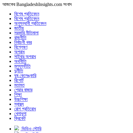
আজকের BangladeshInsights.com সংবাদ
বিশেষ প্রতিবেদন
বিশেষ প্রতিবেদন
অনুসন্ধানী প্রতিবেদন
জাতীয়
সরকারি নীতিমালা
রাজনীতি
নির্বাচনী খবর
বিশ্লেষণ
অপরাধ
সাইবার অপরাধ
অর্থনীতি
মূল্যস্ফীতি
দুর্নীতি
ঘুষ কেলেঙ্কারি
রিপোর্ট
মতামত
শেয়ার বাজার
শিক্ষা
উচ্চশিক্ষা
স্বাস্থ্য
রোগ প্রতিরোধ
খেলাধুলা
ক্রিকেট
ভিডিও স্টোরি