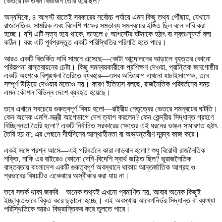
ভেতরে কি তখন বিভাজন তৈরি হয়েছিল?
অন্যদিকে, ৪ আগস্ট রাতেই সরকারের সর্বোচ্চ পর্যায়ে এমন কিছু তথ্য পৌঁছায়, যেখানে
রাজনৈতিক, সামরিক এবং বিদেশি পক্ষের সম্ভাব্য সমন্বয়ের ইঙ্গিত ছিল বলে দাবি করা
হচ্ছে। যদি এটি সত্য হয়ে থাকে, তাহলে ৫ আগস্টের ঘটনাকে হঠাৎ বা স্বতঃস্ফূর্ত বলা
কঠিন। বরং এটি পূর্বপ্রস্তুত একটি পরিস্থিতির পরিণতি হতে পারে।
আরও একটি বিতর্কিত দাবি সামনে এসেছে—কোটা আন্দোলনের আড়ালে বৃহত্তর কোনো
পরিকল্পনা বাস্তবায়নের চেষ্টা। কিছু সমন্বয়কারীকে প্রশিক্ষণ দেওয়া, প্রান্তিক জনগোষ্ঠীর
একটি অংশকে বিশৃঙ্খলা তৈরিতে ব্যবহার—এসব অভিযোগ এখনো যাচাইসাপেক্ষ, তবে
সম্পূর্ণ উড়িয়ে দেওয়ার মতোও নয়। কারণ ইতিহাস বলছে, রাজনৈতিক পরিবর্তনের সময়
এমন কৌশল বিভিন্ন দেশে ব্যবহৃত হয়েছে।
তবে এখানে সবচেয়ে গুরুত্বপূর্ণ বিষয় হলো—রাষ্ট্রীয় নেতৃত্বের ভেতরে সমন্বয়ের ঘাটতি।
কেন অনেক এমপি-মন্ত্রী আগেভাগে দেশ ত্যাগ করলেন? কেন কেন্দ্রীয় সিদ্ধান্ত গ্রহণে
বিচ্ছিন্নতা তৈরি হলো? একটি নির্বাচিত সরকারের ক্ষেত্রে এই ধরনের ভাঙন সাধারণত হঠাৎ
তৈরি হয় না; এর পেছনে দীর্ঘদিনের আস্থাহীনতা বা অভ্যন্তরীণ দ্বন্দ্ব কাজ করে।
একই সঙ্গে প্রশ্ন আসে—এই পরিবর্তনে কারা লাভবান হলো? শুধু বিরোধী রাজনৈতিক
শক্তি, নাকি এর বাইরেও কোনো দেশি-বিদেশি স্বার্থ জড়িত ছিল? ভূরাজনৈতিক
বাস্তবতায় বাংলাদেশ একটি গুরুত্বপূর্ণ অবস্থানে থাকায় আন্তর্জাতিক আগ্রহ ও
প্রভাবের বিষয়টিও একেবারে অস্বীকার করা যায় না।
তবে সতর্ক থাকা জরুরি—অনেক তথ্যই এখনো প্রমাণিত নয়, আবার অনেক কিছুই
ইচ্ছাকৃতভাবে বিকৃত করে ছড়ানো হচ্ছে। এই অবস্থায় আবেগনির্ভর সিদ্ধান্ত বা ব্যাখ্যা
পরিস্থিতিকে আরও বিভ্রান্তিকর করে তুলতে পারে।