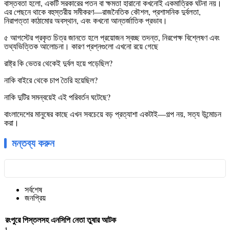
বাস্তবতা হলো, একটি সরকারের পতন বা ক্ষমতা হারানো কখনোই একমাত্রিক ঘটনা নয়।
এর পেছনে থাকে বহুস্তরীয় সমীকরণ—রাজনৈতিক কৌশল, প্রশাসনিক দুর্বলতা,
নিরাপত্তা কাঠামোর অবস্থান, এবং কখনো আন্তর্জাতিক প্রভাব।
৫ আগস্টের প্রকৃত চিত্র জানতে হলে প্রয়োজন স্বচ্ছ তদন্ত, নিরপেক্ষ বিশ্লেষণ এবং
তথ্যভিত্তিক আলোচনা। কারণ প্রশ্নগুলো এখনো রয়ে গেছে
রাষ্ট্র কি ভেতর থেকেই দুর্বল হয়ে পড়েছিল?
নাকি বাইরে থেকে চাপ তৈরি হয়েছিল?
নাকি দুটির সমন্বয়েই এই পরিবর্তন ঘটেছে?
বাংলাদেশের মানুষের কাছে এখন সবচেয়ে বড় প্রত্যাশা একটাই—গল্প নয়, সত্য উন্মোচন
করা।
মন্তব্য করুন
সর্বশেষ
জনপ্রিয়
রংপুরে পিস্তলসহ এনসিপি নেতা তুষার আটক