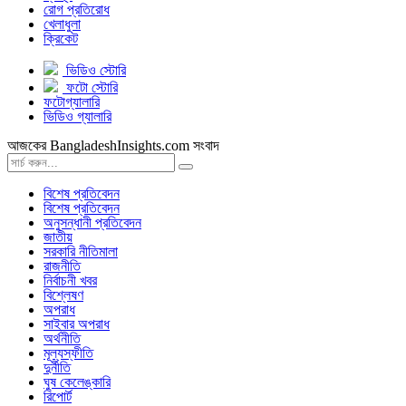
রোগ প্রতিরোধ
খেলাধুলা
ক্রিকেট
ভিডিও স্টোরি
ফটো স্টোরি
ফটোগ্যালারি
ভিডিও গ্যালারি
আজকের BangladeshInsights.com সংবাদ
বিশেষ প্রতিবেদন
বিশেষ প্রতিবেদন
অনুসন্ধানী প্রতিবেদন
জাতীয়
সরকারি নীতিমালা
রাজনীতি
নির্বাচনী খবর
বিশ্লেষণ
অপরাধ
সাইবার অপরাধ
অর্থনীতি
মূল্যস্ফীতি
দুর্নীতি
ঘুষ কেলেঙ্কারি
রিপোর্ট