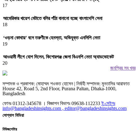
17
আমেরিকার খায়েশ মেটাতে বলির পাঁঠা বানানো হচ্ছে বাংলাদেশি সেনা
18
‘ওড়না কোথায়’ বলে তরুণীকে হেনস্তা, অভিযুক্ত এনসিপি নেতা
19
আওয়ামী লীগে যোগ দিলেন, কিশোরগঞ্জ জেলা বিএনপি নেতা অ্যাডভোকেট
20
জনপ্রিয় সব খবর
সম্পাদক ও প্রকাশক: মোহাম্মদ শওকত হোসেন | নির্বাহী সম্পাদক: মুনতাসির আরাফাত
House 42, Road 5, 2nd Floor, Purana Paltan, Dhaka-1000,
Bangladesh
ফোনঃ 01312-345678 । বিজ্ঞাপন বিভাগঃ 09638-112233
ই-মেইলঃ
info@bangladeshinsights.com , editor@bangladeshinsights.com
সোশ্যাল মিডিয়া
নিউজলেটার