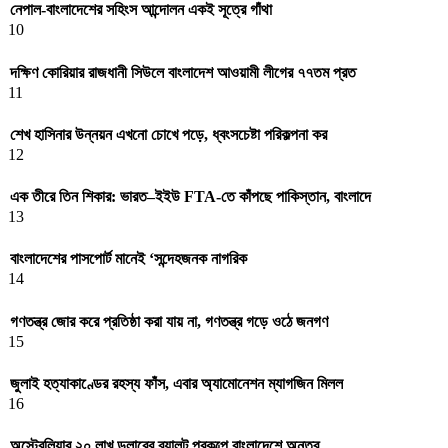
নেপাল-বাংলাদেশের সহিংস আন্দোলন একই সূত্রে গাঁথা
10
দক্ষিণ কোরিয়ার রাজধানী সিউলে বাংলাদেশ আওয়ামী লীগের ৭৭তম প্রত
11
শেখ হাসিনার উন্নয়ন এখনো চোখে পড়ে, ধ্বংসচেষ্টা পরিকল্পনা কর
12
এক তীরে তিন শিকার: ভারত–ইইউ FTA-তে কাঁপছে পাকিস্তান, বাংলাদে
13
বাংলাদেশের পাসপোর্ট মানেই ‘সন্দেহজনক নাগরিক
14
গণতন্ত্র জোর করে প্রতিষ্ঠা করা যায় না, গণতন্ত্র গড়ে ওঠে জনগণ
15
জুলাই হত্যাকাণ্ডের রহস্য ফাঁস, এবার অ্যামোনেশন ম্যাগজিন মিলল
16
অস্ট্রেলিয়ার ২০ লাখ ডলারের ব্যালট প্রকল্পে বাংলাদেশে অন্তর্