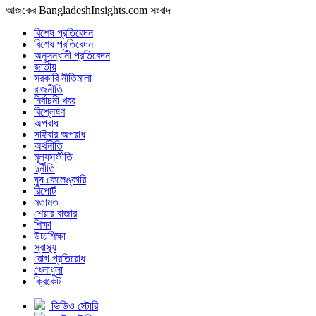
আজকের BangladeshInsights.com সংবাদ
বিশেষ প্রতিবেদন
বিশেষ প্রতিবেদন
অনুসন্ধানী প্রতিবেদন
জাতীয়
সরকারি নীতিমালা
রাজনীতি
নির্বাচনী খবর
বিশ্লেষণ
অপরাধ
সাইবার অপরাধ
অর্থনীতি
মূল্যস্ফীতি
দুর্নীতি
ঘুষ কেলেঙ্কারি
রিপোর্ট
মতামত
শেয়ার বাজার
শিক্ষা
উচ্চশিক্ষা
স্বাস্থ্য
রোগ প্রতিরোধ
খেলাধুলা
ক্রিকেট
ভিডিও স্টোরি