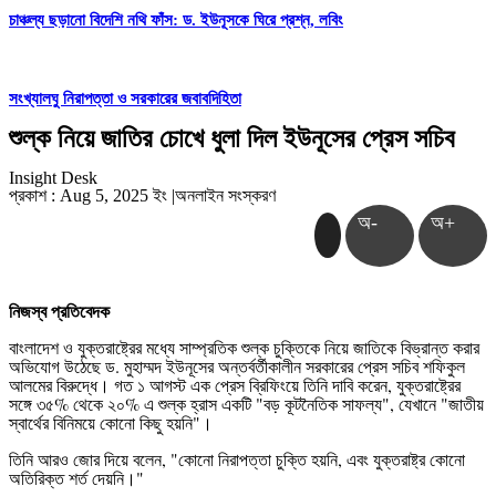
চাঞ্চল্য ছড়ানো বিদেশি নথি ফাঁস: ড. ইউনূসকে ঘিরে প্রশ্ন, লবিং
সংখ্যালঘু নিরাপত্তা ও সরকারের জবাবদিহিতা
শুল্ক নিয়ে জাতির চোখে ধুলা দিল ইউনূসের প্রেস সচিব
Insight Desk
প্রকাশ : Aug 5, 2025 ইং
|
অনলাইন সংস্করণ
অ-
অ+
নিজস্ব প্রতিবেদক
বাংলাদেশ ও যুক্তরাষ্ট্রের মধ্যে সাম্প্রতিক শুল্ক চুক্তিকে নিয়ে জাতিকে বিভ্রান্ত করার
অভিযোগ উঠেছে ড. মুহাম্মদ ইউনূসের অন্তর্বর্তীকালীন সরকারের প্রেস সচিব শফিকুল
আলমের বিরুদ্ধে। গত ১ আগস্ট এক প্রেস ব্রিফিংয়ে তিনি দাবি করেন, যুক্তরাষ্ট্রের
সঙ্গে ৩৫% থেকে ২০% এ শুল্ক হ্রাস একটি "বড় কূটনৈতিক সাফল্য", যেখানে "জাতীয়
স্বার্থের বিনিময়ে কোনো কিছু হয়নি"।
তিনি আরও জোর দিয়ে বলেন, "কোনো নিরাপত্তা চুক্তি হয়নি, এবং যুক্তরাষ্ট্র কোনো
অতিরিক্ত শর্ত দেয়নি।"