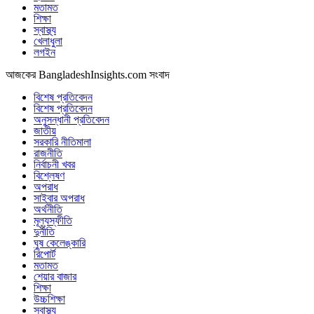
মতামত
শিক্ষা
স্বাস্থ্য
খেলাধুলা
লগইন
আজকের BangladeshInsights.com সংবাদ
বিশেষ প্রতিবেদন
বিশেষ প্রতিবেদন
অনুসন্ধানী প্রতিবেদন
জাতীয়
সরকারি নীতিমালা
রাজনীতি
নির্বাচনী খবর
বিশ্লেষণ
অপরাধ
সাইবার অপরাধ
অর্থনীতি
মূল্যস্ফীতি
দুর্নীতি
ঘুষ কেলেঙ্কারি
রিপোর্ট
মতামত
শেয়ার বাজার
শিক্ষা
উচ্চশিক্ষা
স্বাস্থ্য