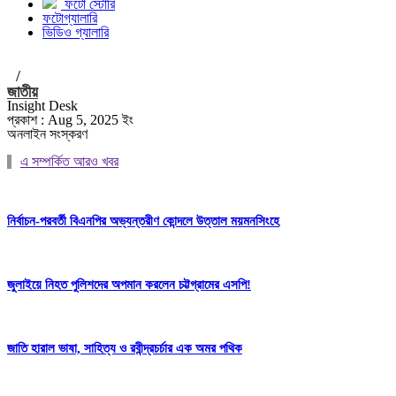
ফটো স্টোরি
ফটোগ্যালারি
ভিডিও গ্যালারি
/
জাতীয়
Insight Desk
প্রকাশ : Aug 5, 2025 ইং
অনলাইন সংস্করণ
এ সম্পর্কিত আরও খবর
নির্বাচন-পরবর্তী বিএনপির অভ্যন্তরীণ কোন্দলে উত্তাল ময়মনসিংহে
জুলাইয়ে নিহত পুলিশদের অপমান করলেন চট্টগ্রামের এসপি!
জাতি হারাল ভাষা, সাহিত্য ও রবীন্দ্রচর্চার এক অমর পথিক