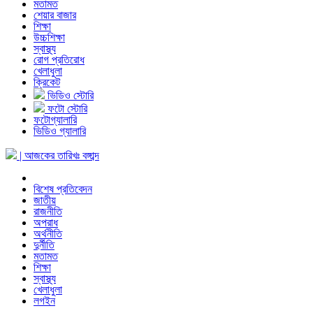
মতামত
শেয়ার বাজার
শিক্ষা
উচ্চশিক্ষা
স্বাস্থ্য
রোগ প্রতিরোধ
খেলাধুলা
ক্রিকেট
ভিডিও স্টোরি
ফটো স্টোরি
ফটোগ্যালারি
ভিডিও গ্যালারি
| আজকের তারিখঃ
বঙ্গাব্দ
বিশেষ প্রতিবেদন
জাতীয়
রাজনীতি
অপরাধ
অর্থনীতি
দুর্নীতি
মতামত
শিক্ষা
স্বাস্থ্য
খেলাধুলা
লগইন