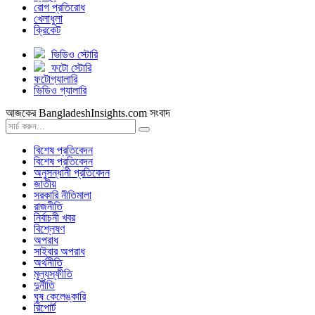
রোগ প্রতিরোধ
খেলাধুলা
ক্রিকেট
ভিডিও স্টোরি
ফটো স্টোরি
ফটোগ্যালারি
ভিডিও গ্যালারি
আজকের BangladeshInsights.com সংবাদ
বিশেষ প্রতিবেদন
বিশেষ প্রতিবেদন
অনুসন্ধানী প্রতিবেদন
জাতীয়
সরকারি নীতিমালা
রাজনীতি
নির্বাচনী খবর
বিশ্লেষণ
অপরাধ
সাইবার অপরাধ
অর্থনীতি
মূল্যস্ফীতি
দুর্নীতি
ঘুষ কেলেঙ্কারি
রিপোর্ট