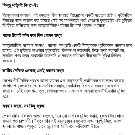
কিন্তু সত্যিই কি তা-ই?
বিশ্লেষকরা বলছেন, এই বক্তব্য ছিল জনমত নিয়ন্ত্রণের একটি সচেতন চেষ্টা। কূটনৈতিক
বিজয়ের নামে আড়াল করা হয়েছে সেই সব স্পর্শকাতর শর্ত, যেগুলো যুক্তরাষ্ট্র এই চুক্তির
বিপরীতে চাপিয়েছে বলে আন্তর্জাতিক পর্যায়ের রিপোর্টে প্রকাশ পেয়েছে।
পালো রিপোর্ট ফাঁস করে দিল গোপন তথ্য
আন্তর্জাতিক গবেষণা সংস্থা "পালো" সম্প্রতি একটি বিস্ফোরক প্রতিবেদন প্রকাশ করে
জানায়, এই চুক্তির আওতায় যুক্তরাষ্ট্র কৌশলগত নজরদারি, নিরাপত্তা সহযোগিতা,
সামরিক পণ্য ক্রয়, জ্বালানি আমদানি ও সরঞ্জাম বাণিজ্যে দীর্ঘমেয়াদি সুবিধা নিশ্চিত
করেছে।
জাতীয় দৈনিকে এসেছে একই ধরনের তথ্য
দেশের শীর্ষ দৈনিক প্রথম আলো তাদের এক অনুসন্ধানী প্রতিবেদনে উল্লেখ করেছে,
বাংলাদেশ যুক্তরাষ্ট্র থেকে সামরিক সরঞ্জাম, বেসামরিক বিমান ও যন্ত্রাংশ আমদানি
বাড়াবে। সেই সঙ্গে গম, তুলা, ভোজ্যতেল ও এলএনজি আমদানিতে দীর্ঘমেয়াদি চুক্তি
হবে।
সরকার বলছে, সব কিছু স্বচ্ছ
প্রেস সচিব শফিকুল আলম বলছেন, “কোনো সামরিক চুক্তি হয়নি, যুক্তরাষ্ট্র কোনো
বাড়তি শর্ত চাপায়নি।” তবে তাঁর এই বক্তব্যের বাস্তবতা এখন প্রশ্নবিদ্ধ, কারণ
জনগণের সামনে প্রকৃত চিত্র তুলে ধরা হয়নি বলে অভিযোগ উঠছে।