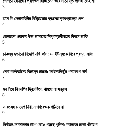
গোপনে সেনাদের প্রশিক্ষণ দিচ্ছিলেন ওয়েস্টিনে মৃত পাওয়া সেই মা
3
তবে কি সেনাবাহিনীর নিষ্ক্রিয়তায় ধ্বংসের দ্বারপ্রান্তে দেশ
4
জেনারেল ওয়াকার উজ জামানের সিদ্ধান্তহীনতায় বিপদে জাতি
5
চাঞ্চল্য ছড়ানো বিদেশি নথি ফাঁস: ড. ইউনূসকে ঘিরে প্রশ্ন, লবিং
6
সেনা কর্মকর্তাদের বিরুদ্ধে মামলা: আইনবহির্ভূত পদক্ষেপে সার্ব
7
মব নিয়ে বিএনপির দ্বিচারিতা, থামছে না সন্ত্রাস
8
ভারতসহ ৮ দেশ নির্বাচন পর্যবেক্ষক পাঠাবে না
9
নির্যাতন-অবমাননার চাপে ভেঙে পড়ছে পুলিশ: “বানরের মতো খাঁচায় ব