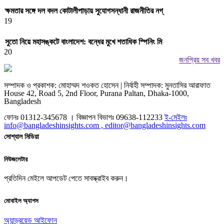
ক্ষমতার সঙ্গে দল বদল কোটালীপাড়ায় সুযোগসন্ধানী রাজনীতির নগ্
19
সুতো নিয়ে মহাসঙ্কটে বাংলাদেশ: বন্ধের মুখে শতাধিক স্পিনিং মি
20
জনপ্রিয় সব খবর
সম্পাদক ও প্রকাশক: মোহাম্মদ শওকত হোসেন | নির্বাহী সম্পাদক: মুনতাসির আরাফাত
House 42, Road 5, 2nd Floor, Purana Paltan, Dhaka-1000,
Bangladesh
ফোনঃ 01312-345678 । বিজ্ঞাপন বিভাগঃ 09638-112233
ই-মেইলঃ
info@bangladeshinsights.com , editor@bangladeshinsights.com
সোশ্যাল মিডিয়া
নিউজলেটার
প্রতিদিন মেইলে আপডেট পেতে সাবস্ক্রাইব করুন।
মোবাইল অ্যাপস
অ্যান্ড্রয়েড
আইফোন