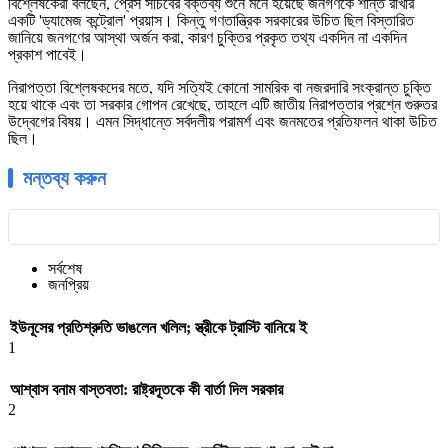
বিশ্লেষকেরা বলছেন, প্রেস সচিবের বক্তব্য শুনে মনে হয়েছে জনগণকে শান্ত রাখার
একটি 'ড্যামেজ কন্ট্রোল' প্রয়াস। কিন্তু গণতান্ত্রিক সরকারের উচিত ছিল বিস্তারিত
জানিয়ে জনগণের আস্থা অর্জন করা, কারণ চুক্তির প্রকৃত তথ্য একদিন না একদিন
প্রকাশ পাবেই।
নিরাপত্তা বিশ্লেষকদের মতে, যদি সত্যিই কোনো সামরিক বা নজরদারি সংক্রান্ত চুক্তি
হয়ে থাকে এবং তা সরকার গোপন রেখেছে, তাহলে এটি জাতীয় নিরাপত্তার প্রশ্নে গুরুতর
উদ্বেগের বিষয়। এমন সিদ্ধান্তে সর্বদলীয় পরামর্শ এবং জনমতের প্রতিফলন থাকা উচিত
ছিল।
মন্তব্য করুন
সর্বশেষ
জনপ্রিয়
ইউনূসের প্রতিশ্রুতি ভাঙলেন খলিল; স্ত্রীকে ট্রাস্টি বানিয়ে ই
1
আশ্বাস বনাম বাস্তবতা: রাষ্ট্রদূতকে কী বার্তা দিল সরকার
2