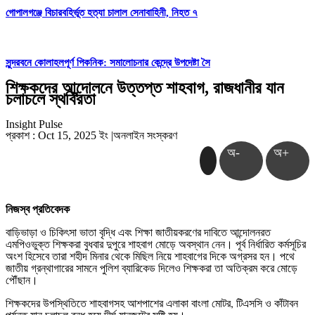
গোপালগঞ্জে বিচারবহির্ভূত হত্যা চালাল সেনাবাহিনী, নিহত ৭
সুন্দরবনে কোলাহলপূর্ণ পিকনিক: সমালোচনার কেন্দ্রে উপদেষ্টা সৈ
শিক্ষকদের আন্দোলনে উত্তপ্ত শাহবাগ, রাজধানীর যান
চলাচলে স্থবিরতা
Insight Pulse
প্রকাশ : Oct 15, 2025 ইং
|
অনলাইন সংস্করণ
অ-
অ+
নিজস্ব প্রতিবেদক
বাড়িভাড়া ও চিকিৎসা ভাতা বৃদ্ধি এবং শিক্ষা জাতীয়করণের দাবিতে আন্দোলনরত
এমপিওভুক্ত শিক্ষকরা বুধবার দুপুরে শাহবাগ মোড়ে অবস্থান নেন। পূর্ব নির্ধারিত কর্মসূচির
অংশ হিসেবে তারা শহীদ মিনার থেকে মিছিল নিয়ে শাহবাগের দিকে অগ্রসর হন। পথে
জাতীয় গ্রন্থাগারের সামনে পুলিশ ব্যারিকেড দিলেও শিক্ষকরা তা অতিক্রম করে মোড়ে
পৌঁছান।
শিক্ষকদের উপস্থিতিতে শাহবাগসহ আশপাশের এলাকা বাংলা মোটর, টিএসসি ও কাঁটাবন
পর্যন্ত যান চলাচল বন্ধ হয়ে দীর্ঘ যানজটের সৃষ্টি হয়।