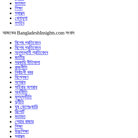
মতামত
শিক্ষা
স্বাস্থ্য
খেলাধুলা
লগইন
আজকের BangladeshInsights.com সংবাদ
বিশেষ প্রতিবেদন
বিশেষ প্রতিবেদন
অনুসন্ধানী প্রতিবেদন
জাতীয়
সরকারি নীতিমালা
রাজনীতি
নির্বাচনী খবর
বিশ্লেষণ
অপরাধ
সাইবার অপরাধ
অর্থনীতি
মূল্যস্ফীতি
দুর্নীতি
ঘুষ কেলেঙ্কারি
রিপোর্ট
মতামত
শেয়ার বাজার
শিক্ষা
উচ্চশিক্ষা
স্বাস্থ্য