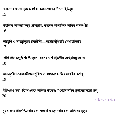
পালানোর আগে ব্যাংক ফাঁকা করার গোপন মিশনে ইউনূস
15
সারজিস আলমরা নব্য মোস্তাক, বললেন সাংবাদিক আনিস আলমগীর
16
কারচুপি ও দায়মুক্তির রাজনীতি—কঠোর হুঁশিয়ারি শেখ হাসিনার
17
পোপ লিও চতুর্দশের উদ্বেগ: বাংলাদেশে খ্রিস্টান সংখ্যালঘুদের ও
18
কারান্তরীণ নেতাকর্মীদের মুক্তি ও রমজানকে ঘিরে মানবিক কর্মসূচ
19
বিটিএমএ সভাপতি শওকত আজিজ রাসেল: “প্রেস সচিব উন্মাদের মতো উল্
20
সর্বশেষ সব খবর
চুয়াডাঙ্গায় বিএনপি–জামায়াত সংঘর্ষে আহত জামায়াত আমিরের মৃত্যু
1