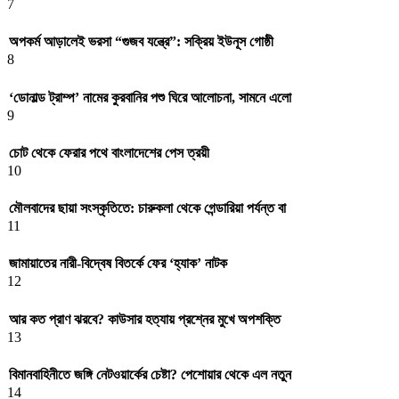
7
অপকর্ম আড়ালেই ভরসা “গুজব যন্ত্রে”: সক্রিয় ইউনূস গোষ্ঠী
8
‘ডোনাল্ড ট্রাম্প’ নামের কুরবানির পশু ঘিরে আলোচনা, সামনে এলো
9
চোট থেকে ফেরার পথে বাংলাদেশের পেস ত্রয়ী
10
মৌলবাদের ছায়া সংস্কৃতিতে: চারুকলা থেকে গেন্ডারিয়া পর্যন্ত বা
11
জামায়াতের নারী-বিদ্বেষ বিতর্কে ফের ‘হ্যাক’ নাটক
12
আর কত প্রাণ ঝরবে? কাউসার হত্যায় প্রশ্নের মুখে অপশক্তি
13
বিমানবাহিনীতে জঙ্গি নেটওয়ার্কের চেষ্টা? পেশোয়ার থেকে এল নতুন
14