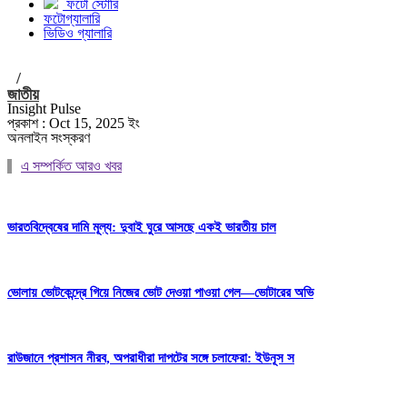
ফটো স্টোরি
ফটোগ্যালারি
ভিডিও গ্যালারি
/
জাতীয়
Insight Pulse
প্রকাশ : Oct 15, 2025 ইং
অনলাইন সংস্করণ
এ সম্পর্কিত আরও খবর
ভারতবিদ্বেষের দামি মূল্য: দুবাই ঘুরে আসছে একই ভারতীয় চাল
ভোলায় ভোটকেন্দ্রে গিয়ে নিজের ভোট দেওয়া পাওয়া গেল—ভোটারের অভি
রাউজানে প্রশাসন নীরব, অপরাধীরা দাপটের সঙ্গে চলাফেরা: ইউনূস স