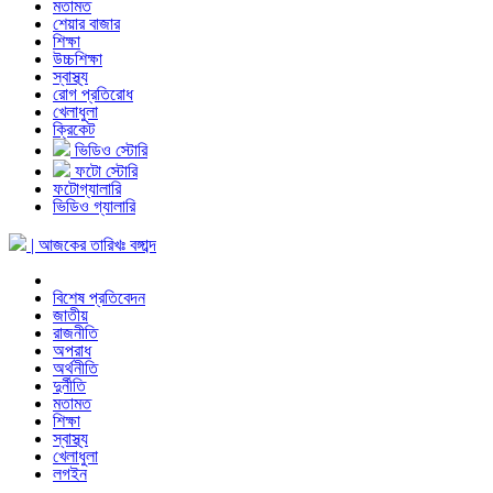
মতামত
শেয়ার বাজার
শিক্ষা
উচ্চশিক্ষা
স্বাস্থ্য
রোগ প্রতিরোধ
খেলাধুলা
ক্রিকেট
ভিডিও স্টোরি
ফটো স্টোরি
ফটোগ্যালারি
ভিডিও গ্যালারি
| আজকের তারিখঃ
বঙ্গাব্দ
বিশেষ প্রতিবেদন
জাতীয়
রাজনীতি
অপরাধ
অর্থনীতি
দুর্নীতি
মতামত
শিক্ষা
স্বাস্থ্য
খেলাধুলা
লগইন