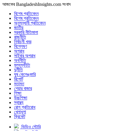
আজকের BangladeshInsights.com সংবাদ
বিশেষ প্রতিবেদন
বিশেষ প্রতিবেদন
অনুসন্ধানী প্রতিবেদন
জাতীয়
সরকারি নীতিমালা
রাজনীতি
নির্বাচনী খবর
বিশ্লেষণ
অপরাধ
সাইবার অপরাধ
অর্থনীতি
মূল্যস্ফীতি
দুর্নীতি
ঘুষ কেলেঙ্কারি
রিপোর্ট
মতামত
শেয়ার বাজার
শিক্ষা
উচ্চশিক্ষা
স্বাস্থ্য
রোগ প্রতিরোধ
খেলাধুলা
ক্রিকেট
ভিডিও স্টোরি