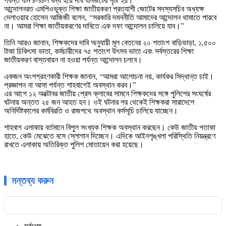
আন্দোলনরত এমপিওভুক্ত শিক্ষা জাতীয়করণ প্রত্যাশী জোটের সদস্যসচিব অধ্যক্ষ
দেলাওয়ার হোসেন আজিজী বলেন,
“সরকারি দমননীতি আমাদের আন্দোলন থামাতে পারবে
না। আমরা শিক্ষা জাতীয়করণের দাবিতে এক দফা আন্দোলন চালিয়ে যাব।”
তিনি আরও জানান, শিক্ষকদের দাবি অনুযায়ী মূল বেতনের ২০ শতাংশ বাড়িভাড়া, ১,৫০০
টাকা চিকিৎসা ভাতা, কর্মচারীদের ৭৫ শতাংশ উৎসব ভাতা এবং সর্বস্তরের শিক্ষা
জাতীয়করণ বাস্তবায়ন না হওয়া পর্যন্ত আন্দোলন চলবে
।
একজন অংশগ্রহণকারী শিক্ষক জানান, “আমরা আলোচনা নয়, কার্যকর সিদ্ধান্ত চাই।
প্রজ্ঞাপন না আসা পর্যন্ত শাহবাগেই অবস্থান করব।”
এর আগে ১২ অক্টোবর জাতীয় প্রেস ক্লাবের সামনে শিক্ষকদের সঙ্গে পুলিশের সংঘর্ষের
ঘটনায় অন্তত ২৫ জন আহত হন। ওই ঘটনার পর থেকেই শিক্ষকরা সারাদেশে
অনির্দিষ্টকালের কর্মবিরতি ও রাজপথে অবস্থান কর্মসূচি চালিয়ে যাচ্ছেন।
শাহবাগ এলাকায় বর্তমানে বিপুল সংখ্যক শিক্ষক অবস্থান করছেন। কেউ জাতীয় পতাকা
হাতে, কেউ মেঝেতে বসে স্লোগান দিচ্ছেন। এদিকে আইনশৃঙ্খলা পরিস্থিতি নিয়ন্ত্রণে
রাখতে এলাকায় অতিরিক্ত পুলিশ মোতায়েন করা হয়েছে।
মন্তব্য করুন