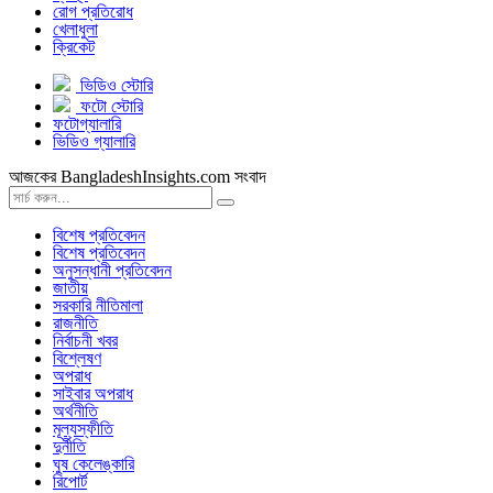
রোগ প্রতিরোধ
খেলাধুলা
ক্রিকেট
ভিডিও স্টোরি
ফটো স্টোরি
ফটোগ্যালারি
ভিডিও গ্যালারি
আজকের BangladeshInsights.com সংবাদ
বিশেষ প্রতিবেদন
বিশেষ প্রতিবেদন
অনুসন্ধানী প্রতিবেদন
জাতীয়
সরকারি নীতিমালা
রাজনীতি
নির্বাচনী খবর
বিশ্লেষণ
অপরাধ
সাইবার অপরাধ
অর্থনীতি
মূল্যস্ফীতি
দুর্নীতি
ঘুষ কেলেঙ্কারি
রিপোর্ট